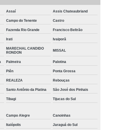
o
Tinta Branca para Pintar Janela de Ferro
arbono
Tinta para Aço Galvanizado
Assaí
Assis Chateaubriand
 Chapa de Aço
Tinta para Janela de Aço
Campo do Tenente
Castro
intar Aço
Tinta para Pintar Armário de Aço
Fazenda Rio Grande
Francisco Beltrão
Irati
Ivaiporã
ra Portão de Aço
Tubos Aço Galvanizado
MARECHAL CANDIDO
s Diâmetros
Tubos de Aço para Grades
MISSAL
RONDON
 de Aço Vincado
Tubos em Aço
a
Palmeira
Palotina
triais Aço Carbono
Tubos Quadrados de Aço
Piên
Ponta Grossa
iga Aço Carbono
Viga Aço Galvanizado
REALEZA
Rebouças
a de Aço
Viga de Aço H
Viga U Aço
Santo Antônio da Platina
São José dos Pinhais
Viga U de Aço para Estrutura Metálica
Tibagi
Tijucas do Sul
jecida de Aço
Campo Alegre
Canoinhas
Itaiópolis
Jaraguá do Sul