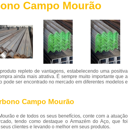
rbono Campo Mourão
Chapa de Aço Escovado
Chapa de 
Chapa de Aço Perfurada
Chapa de Aç
Chapa Xadrez Aço
Máquina de 
Máquina de Solda de Alumínio
Máquina de 
Máquina de Solda Grande
Máquina de Sol
Máquina de Solda para Soldar Alum
Máquina de Solda Profissional
Máquina de
oduto repleto de vantagens, estabelecendo uma positiva
Parafuso Auto Brocante Inox
compra ainda mais atrativa. É sempre muito importante que a
uto pode ser encontrado no mercado em diferentes modelos e
Parafuso Auto Brocante para Concreto
Parafuso Auto Brocante para Ferro
carbono Campo Mourão
Parafuso Auto Brocante para Metal
Mourão e de todos os seus benefícios, conte com a atuação
Parafuso Auto Brocante Philips
rcado, tendo como destaque o Armazém do Aço, que foi
Perfil Caibro Galvanizado
Perfil de Aç
seus clientes e levando o melhor em seus produtos.