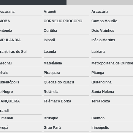
Telhas de Aço Galvanizado
Telhas em Aç
Tinta para Aço
Tinta para Aço C
ucarana
Arapoti
Araucária
Tinta para Armário de Aço
Tinta para
AIOBÁ
CORNÉLIO PROCÓPIO
Campo Mourão
Tinta para Janelas de Ferro
Tinta para P
ntenda
Curitiba
Dois Vizinhos
AIPULANDIA
Ibiporã
Inácio Martins
Tinta para Pintar Porta de Aço
Tinta pa
Tubos Aço Inox
Tubos de Aço Grande
ranjeiras do Sul
Loanda
Luiziana
Tubos de Aço Redondo
Tubos
rechal
Matelândia
Metropolitana de Curitib
Tubos Especiais Aço Carbono
Tubos Indus
nhais
Piraquara
Pitanga
Tubos Retangulares de Aço Carbono
V
udentópolis
Quedas do Iguaçu
Quitandinha
Viga Aço Perfil I
Viga com Aço
Vig
o Negro
Rolândia
Santa Helena
Viga U Aço Carbono
Viga U de Aço
RANQUEIRA
Telêmaco Borba
Terra Roxa
randi
Viga U Enri
lumenau
Brusque
Calmon
rupá
Grão Pará
Irineópolis