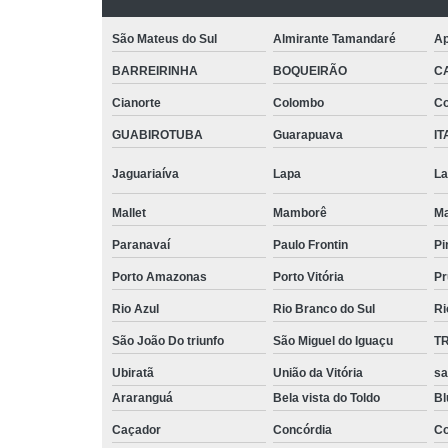
São Mateus do Sul
Almirante Tamandaré
Ap
BARREIRINHA
BOQUEIRÃO
C
Cianorte
Colombo
Co
GUABIROTUBA
Guarapuava
IT
Jaguariaíva
Lapa
La
Mallet
Mamborê
Ma
Paranavaí
Paulo Frontin
Pi
Porto Amazonas
Porto Vitória
Pr
Rio Azul
Rio Branco do Sul
Ri
São João Do triunfo
São Miguel do Iguaçu
T
Ubiratã
União da Vitória
sa
Araranguá
Bela vista do Toldo
B
Caçador
Concórdia
Co