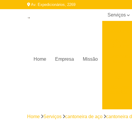
Av. Expedicionários, 2269
Serviços
Bobina
galvalume
Bobinas
galvalume
Cantoneira
Home
Empresa
Missão
de aço
Chapa de
aço
Máquinas
de solda
Parafuso
auto
brocante
Home
Serviços
cantoneira de aço
cantoneira d
Perfil
galvanizado