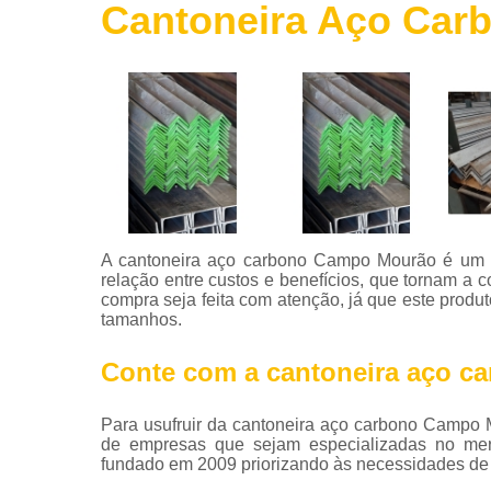
Cantoneira Aço Ca
Roldanas
de ferro
Telas de
aço
Telha de
aço
Tintas para
aço
Tubos de
A cantoneira aço carbono Campo Mourão é um pr
aço
relação entre custos e benefícios, que tornam a 
compra seja feita com atenção, já que este prod
Vigas de
tamanhos.
aço
Conte com a cantoneira aço 
Para usufruir da cantoneira aço carbono Campo 
de empresas que sejam especializadas no me
fundado em 2009 priorizando às necessidades de 