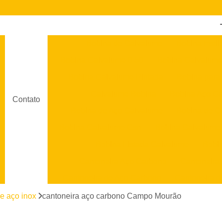
Bobina de Galvalume
Bobina Estil
Bobina Galvalume 0 50
Bobina Galvalume
Bobina Galvalume Pintada
Bobina para
Galvalume Bobina
Bobina Aço G
Contato
Bobina de Aço Galvalume
Bobina de C
Bobina Galvalume Csn
Bobina Galvalume
Bobina Listada Galvalume
Bobi
Cantoneira Aço Carbono
Cantoneira
Cantoneira de Aço Carbono
Cantoneira d
Cantoneira em Aço
Cantoneira em Aço Ino
e aço inox
cantoneira aço carbono Campo Mourão
Chapa Aço Galvanizado
Chapa 