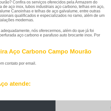
Perfil em U Galvanizado
Perfil Metálico
urão? Confira os serviços oferecidos pela Armazem do
de aço inox, tubos industriais aço carbono, telhas em aço,
Perfil T Galvanizado
Perfil Tipo U Ga
valume Canoinhas e telhas de aço galvalume, entre outras
issionais qualificados e especializados no ramo, além de um
Perfil U Ferro Galvanizado
Perfil U Ga
stalações modernas.
Roldana de Ferro com Gancho
o adequadamente, nós oferecermos, além do que já foi
perfurada aço carbono e parafuso auto brocante inox. Por
Roldana de Ferro Fundido
Rol
Roldana de Ferro para Portão
Roldana de 
neira Aço Carbono Campo Mourão
Roldana Ferro
Roldana Ferro 
Tela Aço Carbono Perfurada
Tela Aço Expa
em contato por email.
Tela Aço Soldada
Tela de Aço
Tela d
Tela de Aço Inox
Tela em Aço
Tela em
ço atende:
Telhas Aço Galvanizado Ondulada
Telhas 
Telhas de Aço
Telhas de Aço A
Telhas de Aço com Isolamento Té