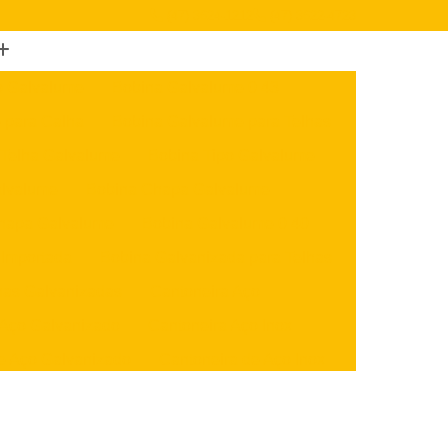
(47) 3624-1212
(47) 3622-4723
o Galvalume
Bobina Galvalume 0 43
 para Calha
Bobina Galvalume para Telhas
 Telha Galvalume
Bobina Tipo Galvalume
alvalume
Bobina Chapa Galvalume
hapa Galvalume
Bobina Galvalume 0 40
 Importada
Bobina Galvanizada para Telhas
nas Galvanizadas
Cantoneira Aço
 Aço Galvanizado
Cantoneira Aço Inox
e Aço Galvanizado
Cantoneira de Aço Inox
x
Cantoneira U Aço
Chapa Aço Carbono
Aço Inox
Chapa de Aço Carbono