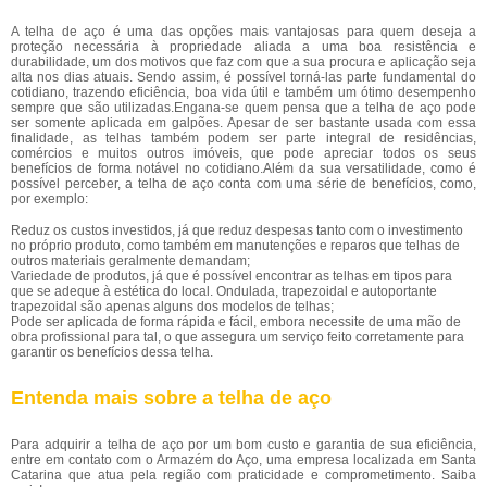
A telha de aço é uma das opções mais vantajosas para quem deseja a
proteção necessária à propriedade aliada a uma boa resistência e
durabilidade, um dos motivos que faz com que a sua procura e aplicação seja
alta nos dias atuais. Sendo assim, é possível torná-las parte fundamental do
cotidiano, trazendo eficiência, boa vida útil e também um ótimo desempenho
sempre que são utilizadas.Engana-se quem pensa que a telha de aço pode
ser somente aplicada em galpões. Apesar de ser bastante usada com essa
finalidade, as telhas também podem ser parte integral de residências,
comércios e muitos outros imóveis, que pode apreciar todos os seus
benefícios de forma notável no cotidiano.Além da sua versatilidade, como é
possível perceber, a telha de aço conta com uma série de benefícios, como,
por exemplo:
Reduz os custos investidos, já que reduz despesas tanto com o investimento
no próprio produto, como também em manutenções e reparos que telhas de
outros materiais geralmente demandam;
Variedade de produtos, já que é possível encontrar as telhas em tipos para
que se adeque à estética do local. Ondulada, trapezoidal e autoportante
trapezoidal são apenas alguns dos modelos de telhas;
Pode ser aplicada de forma rápida e fácil, embora necessite de uma mão de
obra profissional para tal, o que assegura um serviço feito corretamente para
garantir os benefícios dessa telha.
Entenda mais sobre a telha de aço
Para adquirir a telha de aço por um bom custo e garantia de sua eficiência,
entre em contato com o Armazém do Aço, uma empresa localizada em Santa
Catarina que atua pela região com praticidade e comprometimento. Saiba