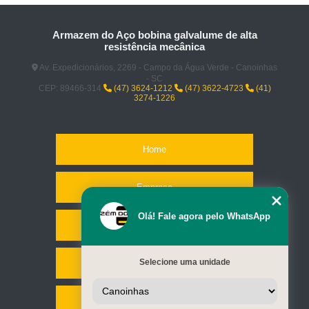
Armazem do Aço bobina galvalume de alta
resistência mecânica
Av. Expedicionários, 2269 - Campo da Água Verde - Canoinhas
- SC
CEP: 89466-314
(47) 3624-1212
(47) 3622-4723
(41)
3274-1226
Home
Empresa
Olá! Fale agora pelo WhatsApp
Missão
Selecione uma unidade
Serviços
Contato