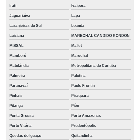
Irati
Ivaiporã
Jaguariaíva
Lapa
Laranjeiras do Sul
Loanda
Luiziana
MARECHAL CANDIDO RONDON
MISSAL
Mallet
Mamborê
Marechal
Matelândia
Metropolitana de Curitiba
Palmeira
Palotina
Paranavaí
Paulo Frontin
Pinhais
Piraquara
Pitanga
Piên
Ponta Grossa
Porto Amazonas
Porto Vitória
Prudentópolis
Quedas do Iguaçu
Quitandinha