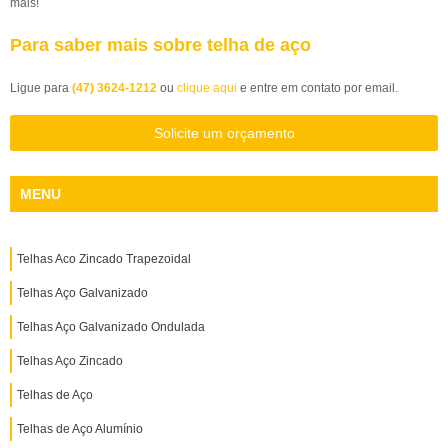
mais!
Para saber mais sobre telha de aço
Ligue para
(47) 3624-1212
ou
clique aqui
e entre em contato por email.
Solicite um orçamento
MENU
Telhas Aco Zincado Trapezoidal
Telhas Aço Galvanizado
Telhas Aço Galvanizado Ondulada
Telhas Aço Zincado
Telhas de Aço
Telhas de Aço Alumínio