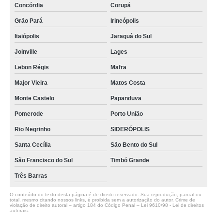
Concórdia
Corupá
Grão Pará
Irineópolis
Itaiópolis
Jaraguá do Sul
Joinville
Lages
Lebon Régis
Mafra
Major Vieira
Matos Costa
Monte Castelo
Papanduva
Pomerode
Porto União
Rio Negrinho
SIDERÓPOLIS
Santa Cecília
São Bento do Sul
São Francisco do Sul
Timbó Grande
Três Barras
O conteúdo do texto desta página é de direito reservado. Sua reprodução, parcial ou
total, mesmo citando nossos links, é proibida sem a autorização do autor. Crime de
violação de direito autoral – artigo 184 do Código Penal –
Lei 9610/98 - Lei de direitos
autorais
.