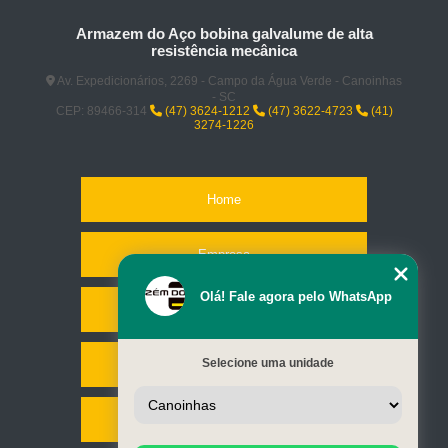
Armazem do Aço bobina galvalume de alta
resistência mecânica
Av. Expedicionários, 2269 - Campo da Água Verde - Canoinhas
- SC
CEP: 89466-314
(47) 3624-1212
(47) 3622-4723
(41)
3274-1226
Home
Empresa
Olá! Fale agora pelo WhatsApp
Missão
Selecione uma unidade
Serviços
Contato