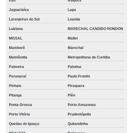
Irati
Ivaiporã
Jaguariaíva
Lapa
Laranjeiras do Sul
Loanda
Luiziana
MARECHAL CANDIDO RONDON
MISSAL
Mallet
Mamborê
Marechal
Matelândia
Metropolitana de Curitiba
Palmeira
Palotina
Paranavaí
Paulo Frontin
Pinhais
Piraquara
Pitanga
Piên
Ponta Grossa
Porto Amazonas
Porto Vitória
Prudentópolis
Quedas do Iguaçu
Quitandinha