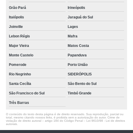
Grão Pará
Irineópolis
Itaiópolis
Jaraguá do Sul
Joinville
Lages
Lebon Régis
Mafra
Major Vieira
Matos Costa
Monte Castelo
Papanduva
Pomerode
Porto União
Rio Negrinho
SIDERÓPOLIS
Santa Cecília
São Bento do Sul
São Francisco do Sul
Timbó Grande
Três Barras
O conteúdo do texto desta página é de direito reservado. Sua reprodução, parcial ou
total, mesmo citando nossos links, é proibida sem a autorização do autor. Crime de
violação de direito autoral – artigo 184 do Código Penal –
Lei 9610/98 - Lei de direitos
autorais
.