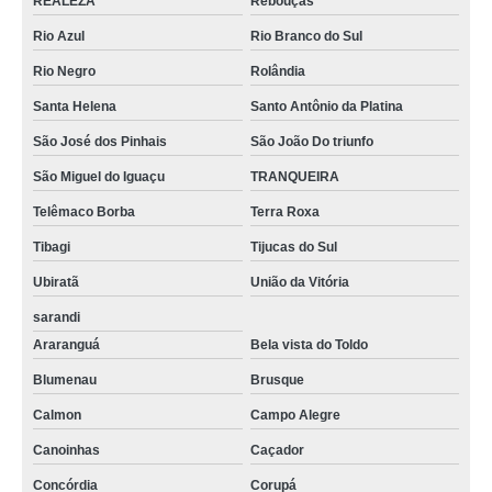
REALEZA
Rebouças
Rio Azul
Rio Branco do Sul
Rio Negro
Rolândia
Santa Helena
Santo Antônio da Platina
São José dos Pinhais
São João Do triunfo
São Miguel do Iguaçu
TRANQUEIRA
Telêmaco Borba
Terra Roxa
Tibagi
Tijucas do Sul
Ubiratã
União da Vitória
sarandi
Araranguá
Bela vista do Toldo
Blumenau
Brusque
Calmon
Campo Alegre
Canoinhas
Caçador
Concórdia
Corupá