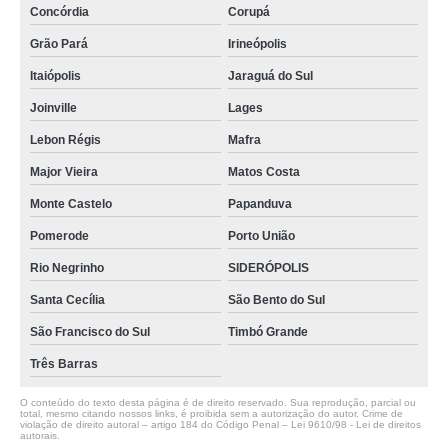
Concórdia
Corupá
Grão Pará
Irineópolis
Itaiópolis
Jaraguá do Sul
Joinville
Lages
Lebon Régis
Mafra
Major Vieira
Matos Costa
Monte Castelo
Papanduva
Pomerode
Porto União
Rio Negrinho
SIDERÓPOLIS
Santa Cecília
São Bento do Sul
São Francisco do Sul
Timbó Grande
Três Barras
O conteúdo do texto desta página é de direito reservado. Sua reprodução, parcial ou
total, mesmo citando nossos links, é proibida sem a autorização do autor. Crime de
violação de direito autoral – artigo 184 do Código Penal –
Lei 9610/98 - Lei de direitos
autorais
.