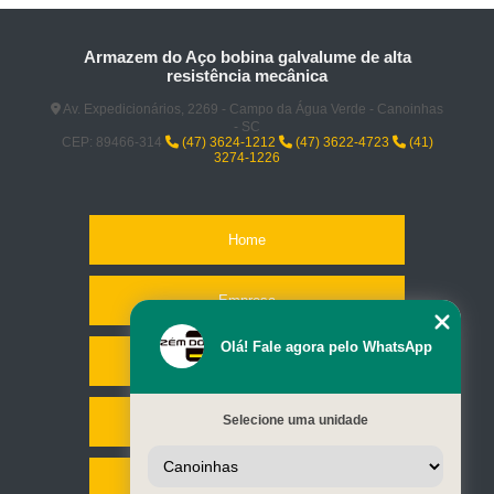
Armazem do Aço bobina galvalume de alta
resistência mecânica
Av. Expedicionários, 2269 - Campo da Água Verde - Canoinhas
- SC
CEP: 89466-314
(47) 3624-1212
(47) 3622-4723
(41)
3274-1226
Home
Empresa
Olá! Fale agora pelo WhatsApp
Missão
Selecione uma unidade
Serviços
Contato