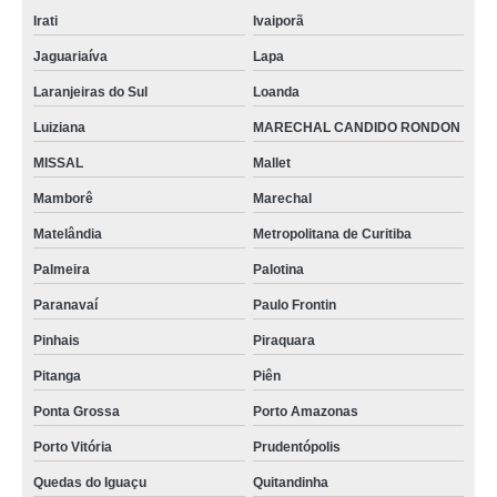
Irati
Ivaiporã
Jaguariaíva
Lapa
Laranjeiras do Sul
Loanda
Luiziana
MARECHAL CANDIDO RONDON
MISSAL
Mallet
Mamborê
Marechal
Matelândia
Metropolitana de Curitiba
Palmeira
Palotina
Paranavaí
Paulo Frontin
Pinhais
Piraquara
Pitanga
Piên
Ponta Grossa
Porto Amazonas
Porto Vitória
Prudentópolis
Quedas do Iguaçu
Quitandinha