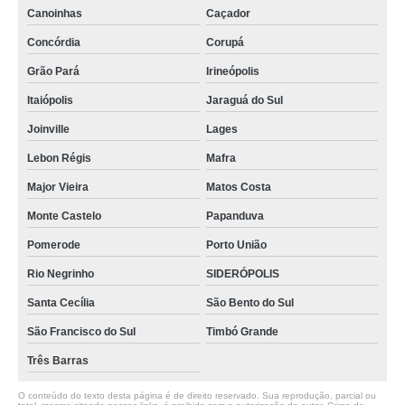
Canoinhas
Caçador
Concórdia
Corupá
Grão Pará
Irineópolis
Itaiópolis
Jaraguá do Sul
Joinville
Lages
Lebon Régis
Mafra
Major Vieira
Matos Costa
Monte Castelo
Papanduva
Pomerode
Porto União
Rio Negrinho
SIDERÓPOLIS
Santa Cecília
São Bento do Sul
São Francisco do Sul
Timbó Grande
Três Barras
O conteúdo do texto desta página é de direito reservado. Sua reprodução, parcial ou