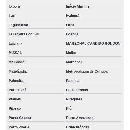
Ibiporã
Inácio Martins
Irati
Ivaiporã
Jaguariaíva
Lapa
Laranjeiras do Sul
Loanda
Luiziana
MARECHAL CANDIDO RONDON
MISSAL
Mallet
Mamborê
Marechal
Matelândia
Metropolitana de Curitiba
Palmeira
Palotina
Paranavaí
Paulo Frontin
Pinhais
Piraquara
Pitanga
Piên
Ponta Grossa
Porto Amazonas
Porto Vitória
Prudentópolis