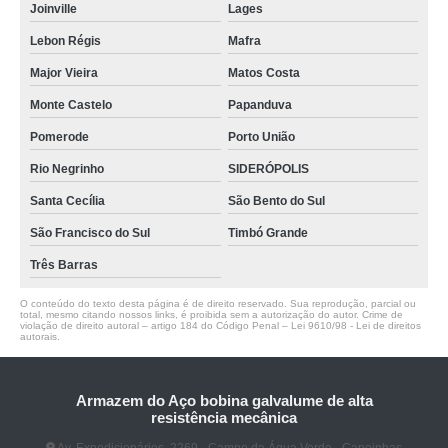
Joinville
Lages
Lebon Régis
Mafra
Major Vieira
Matos Costa
Monte Castelo
Papanduva
Pomerode
Porto União
Rio Negrinho
SIDERÓPOLIS
Santa Cecília
São Bento do Sul
São Francisco do Sul
Timbó Grande
Três Barras
O conteúdo do texto desta página é de direito reservado. Sua reprodução, parcial ou
total, mesmo citando nossos links, é proibida sem a autorização do autor. Crime de
violação de direito autoral – artigo 184 do Código Penal –
Lei 9610/98 - Lei de direitos
autorais
.
Armazem do Aço bobina galvalume de alta
resistência mecânica