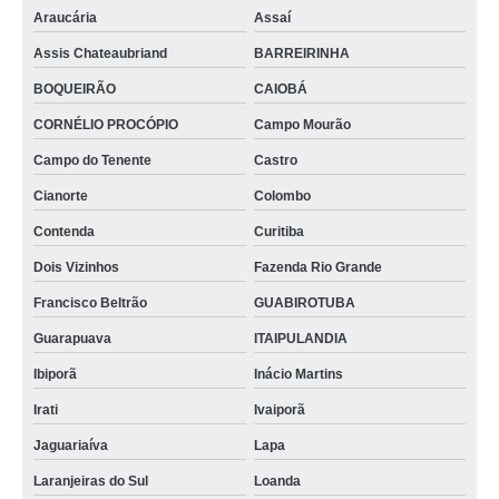
Araucária
Assaí
Assis Chateaubriand
BARREIRINHA
BOQUEIRÃO
CAIOBÁ
CORNÉLIO PROCÓPIO
Campo Mourão
Campo do Tenente
Castro
Cianorte
Colombo
Contenda
Curitiba
Dois Vizinhos
Fazenda Rio Grande
Francisco Beltrão
GUABIROTUBA
Guarapuava
ITAIPULANDIA
Ibiporã
Inácio Martins
Irati
Ivaiporã
Jaguariaíva
Lapa
Laranjeiras do Sul
Loanda