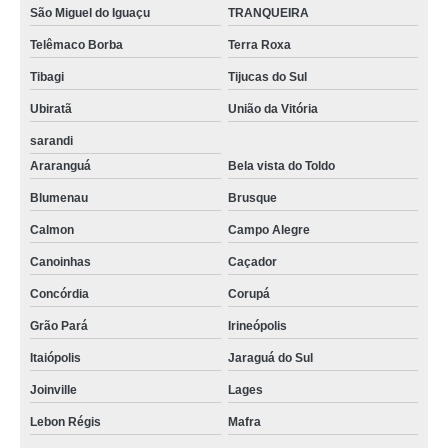
São Miguel do Iguaçu
TRANQUEIRA
Telêmaco Borba
Terra Roxa
Tibagi
Tijucas do Sul
Ubiratã
União da Vitória
sarandi
Araranguá
Bela vista do Toldo
Blumenau
Brusque
Calmon
Campo Alegre
Canoinhas
Caçador
Concórdia
Corupá
Grão Pará
Irineópolis
Itaiópolis
Jaraguá do Sul
Joinville
Lages
Lebon Régis
Mafra