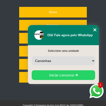
Home
Empresa
Olá! Fale agora pelo WhatsApp
Missão
Selecione uma unidade
Serviços
Contato
Iniciar conversa
Mapa do site
1
Copyright © Armazem do Aço (Lei 9610 de 19/02/1998)