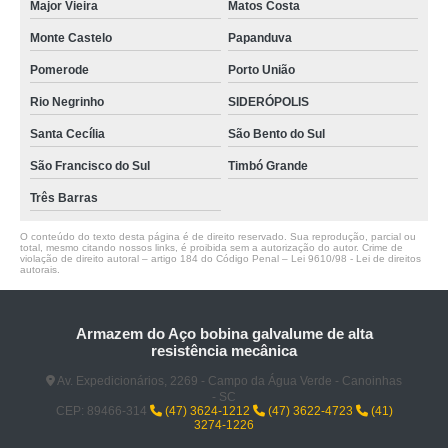
Major Vieira
Matos Costa
Monte Castelo
Papanduva
Pomerode
Porto União
Rio Negrinho
SIDERÓPOLIS
Santa Cecília
São Bento do Sul
São Francisco do Sul
Timbó Grande
Três Barras
O conteúdo do texto desta página é de direito reservado. Sua reprodução, parcial ou
total, mesmo citando nossos links, é proibida sem a autorização do autor. Crime de
violação de direito autoral – artigo 184 do Código Penal –
Lei 9610/98 - Lei de direitos
autorais
.
Armazem do Aço bobina galvalume de alta
resistência mecânica
Av. Expedicionários, 2269 - Campo da Água Verde - Canoinhas
- SC
CEP: 89466-314
(47) 3624-1212
(47) 3622-4723
(41)
3274-1226