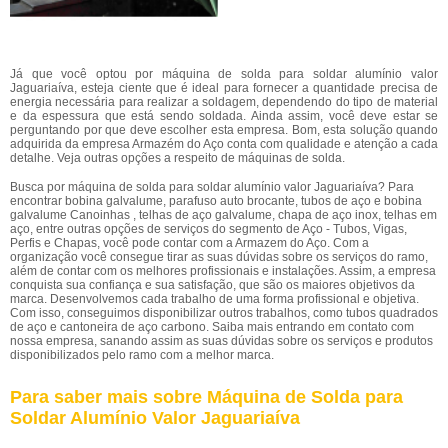
Já que você optou por máquina de solda para soldar alumínio valor
Jaguariaíva, esteja ciente que é ideal para fornecer a quantidade precisa de
energia necessária para realizar a soldagem, dependendo do tipo de material
e da espessura que está sendo soldada. Ainda assim, você deve estar se
perguntando por que deve escolher esta empresa. Bom, esta solução quando
adquirida da empresa Armazém do Aço conta com qualidade e atenção a cada
detalhe. Veja outras opções a respeito de máquinas de solda.
Busca por máquina de solda para soldar alumínio valor Jaguariaíva? Para
encontrar bobina galvalume, parafuso auto brocante, tubos de aço e bobina
galvalume Canoinhas , telhas de aço galvalume, chapa de aço inox, telhas em
aço, entre outras opções de serviços do segmento de Aço - Tubos, Vigas,
Perfis e Chapas, você pode contar com a Armazem do Aço. Com a
organização você consegue tirar as suas dúvidas sobre os serviços do ramo,
além de contar com os melhores profissionais e instalações. Assim, a empresa
conquista sua confiança e sua satisfação, que são os maiores objetivos da
marca. Desenvolvemos cada trabalho de uma forma profissional e objetiva.
Com isso, conseguimos disponibilizar outros trabalhos, como tubos quadrados
de aço e cantoneira de aço carbono. Saiba mais entrando em contato com
nossa empresa, sanando assim as suas dúvidas sobre os serviços e produtos
disponibilizados pelo ramo com a melhor marca.
Para saber mais sobre Máquina de Solda para
Soldar Alumínio Valor Jaguariaíva