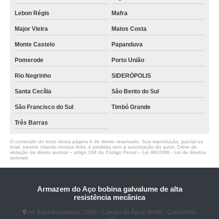
Lebon Régis
Mafra
Major Vieira
Matos Costa
Monte Castelo
Papanduva
Pomerode
Porto União
Rio Negrinho
SIDERÓPOLIS
Santa Cecília
São Bento do Sul
São Francisco do Sul
Timbó Grande
Três Barras
O conteúdo do texto desta página é de direito reservado. Sua reprodução, parcial ou
total, mesmo citando nossos links, é proibida sem a autorização do autor. Crime de
violação de direito autoral – artigo 184 do Código Penal –
Lei 9610/98 - Lei de direitos
autorais
.
Armazem do Aço bobina galvalume de alta
resistência mecânica
Av. Expedicionários, 2269 - Campo da Água Verde - Canoinhas