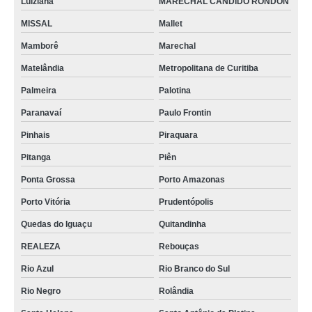
Luiziana
MARECHAL CANDIDO RONDON
MISSAL
Mallet
Mamborê
Marechal
Matelândia
Metropolitana de Curitiba
Palmeira
Palotina
Paranavaí
Paulo Frontin
Pinhais
Piraquara
Pitanga
Piên
Ponta Grossa
Porto Amazonas
Porto Vitória
Prudentópolis
Quedas do Iguaçu
Quitandinha
REALEZA
Rebouças
Rio Azul
Rio Branco do Sul
Rio Negro
Rolândia