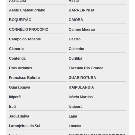
Araucária
Assaí
Assis Chateaubriand
BARREIRINHA
BOQUEIRÃO
CAIOBÁ
CORNÉLIO PROCÓPIO
Campo Mourão
Campo do Tenente
Castro
Cianorte
Colombo
Contenda
Curitiba
Dois Vizinhos
Fazenda Rio Grande
Francisco Beltrão
GUABIROTUBA
Guarapuava
ITAIPULANDIA
Ibiporã
Inácio Martins
Irati
Ivaiporã
Jaguariaíva
Lapa
Laranjeiras do Sul
Loanda