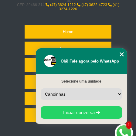
- SC
CEP: 89466-314
(47) 3624-1212
(47) 3622-4723
(41)
3274-1226
Home
Empresa
Olá! Fale agora pelo WhatsApp
Missão
Selecione uma unidade
Serviços
Contato
Iniciar conversa
Mapa do site
1