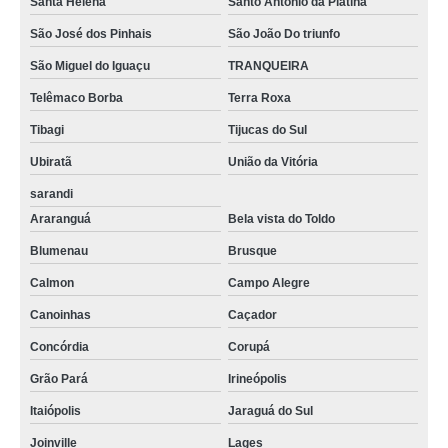
Santa Helena
Santo Antônio da Platina
São José dos Pinhais
São João Do triunfo
São Miguel do Iguaçu
TRANQUEIRA
Telêmaco Borba
Terra Roxa
Tibagi
Tijucas do Sul
Ubiratã
União da Vitória
sarandi
Araranguá
Bela vista do Toldo
Blumenau
Brusque
Calmon
Campo Alegre
Canoinhas
Caçador
Concórdia
Corupá
Grão Pará
Irineópolis
Itaiópolis
Jaraguá do Sul
Joinville
Lages