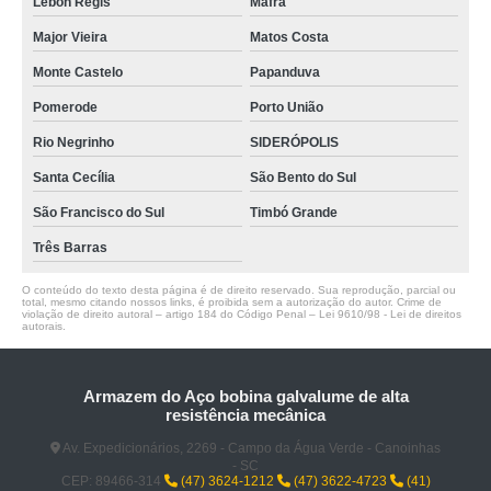
Lebon Régis
Mafra
Major Vieira
Matos Costa
Monte Castelo
Papanduva
Pomerode
Porto União
Rio Negrinho
SIDERÓPOLIS
Santa Cecília
São Bento do Sul
São Francisco do Sul
Timbó Grande
Três Barras
O conteúdo do texto desta página é de direito reservado. Sua reprodução, parcial ou
total, mesmo citando nossos links, é proibida sem a autorização do autor. Crime de
violação de direito autoral – artigo 184 do Código Penal –
Lei 9610/98 - Lei de direitos
autorais
.
Armazem do Aço bobina galvalume de alta
resistência mecânica
Av. Expedicionários, 2269 - Campo da Água Verde - Canoinhas
- SC
CEP: 89466-314
(47) 3624-1212
(47) 3622-4723
(41)