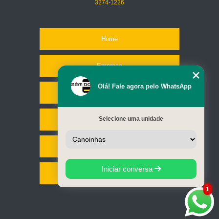
3274-1226
Home
Empresa
Olá! Fale agora pelo WhatsApp
Missão
Selecione uma unidade
Serviços
Contato
Iniciar conversa
Mapa do site
1