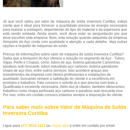
Já que você optou por valor de máquina de solda inversora Curitiba, esteja
ciente que é ideal para fornecer a quantidade precisa de energia necessária
para realizar a soldagem, dependendo do tipo de material e da espessura que
está sendo soldada. Ainda assim, você deve estar se perguntando por que
deve escolher esta empresa. Bom, esta solução quando adquirida da empresa
Armazém do Aço conta com qualidade e atenção a cada detalhe. Veja outras
opções a respeito de máquinas de solda.
Precisa de informações sobre valor de máquina de solda inversora Curitiba?
Saiba que a Armazem do Aço oferece a solução no segmento de Aço - Tubos,
Vigas, Perfis e Chapas, como, tubos de aço, bobina galvalume Canoinhas ,
parafuso auto brocante, tubos industriais aço carbono, bobina galvalume,
chapa de aço inox, entre outros serviços. Isso acontece graças aos
investimentos da empresa com ótimos profissionais e instalações de
qualidade, buscando sempre a satisfação do cliente e a excelência em
produtos e trabalhos. Fale conosco e solicite já o que precisa com toda a
Qualificada e excelente necessária. Além dos já citados, também oferecemos
trabalhos como chapa perfurada aço carbono e parafuso auto brocante inox.
Por isso, entre em contato conosco,estamos sempre a disposição do cliente.
Para saber mais sobre Valor de Máquina de Solda
Inversora Curitiba
Ligue para
(47) 3624-1212
ou
clique aqui
e entre em contato por email.