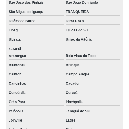
São José dos Pinhais
São João Do triunfo
São Miguel do Iguaçu
TRANQUEIRA
Telêmaco Borba
Terra Roxa
Tibagi
Tijucas do Sul
Ubiratã
União da Vitória
sarandi
Araranguá
Bela vista do Toldo
Blumenau
Brusque
Calmon
Campo Alegre
Canoinhas
Caçador
Concórdia
Corupá
Grão Pará
Irineópolis
Itaiópolis
Jaraguá do Sul
Joinville
Lages