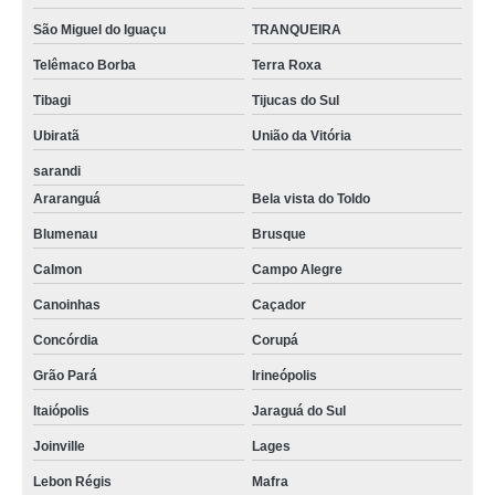
São Miguel do Iguaçu
TRANQUEIRA
Telêmaco Borba
Terra Roxa
Tibagi
Tijucas do Sul
Ubiratã
União da Vitória
sarandi
Araranguá
Bela vista do Toldo
Blumenau
Brusque
Calmon
Campo Alegre
Canoinhas
Caçador
Concórdia
Corupá
Grão Pará
Irineópolis
Itaiópolis
Jaraguá do Sul
Joinville
Lages
Lebon Régis
Mafra