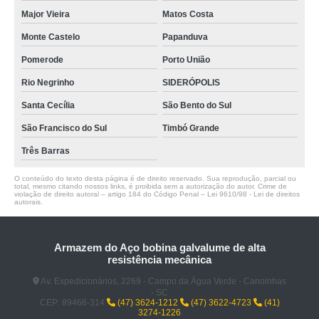
Major Vieira
Matos Costa
Monte Castelo
Papanduva
Pomerode
Porto União
Rio Negrinho
SIDERÓPOLIS
Santa Cecília
São Bento do Sul
São Francisco do Sul
Timbó Grande
Três Barras
O conteúdo do texto desta página é de direito reservado. Sua reprodução, parcial ou
total, mesmo citando nossos links, é proibida sem a autorização do autor. Crime de
violação de direito autoral – artigo 184 do Código Penal –
Lei 9610/98 - Lei de direitos
autorais
.
Armazem do Aço bobina galvalume de alta
resistência mecânica
Av. Expedicionários, 2269 - Campo da Água Verde - Canoinhas
- SC
CEP: 89466-314
(47) 3624-1212
(47) 3622-4723
(41)
3274-1226