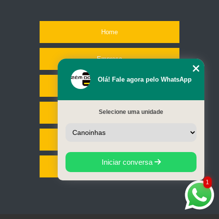
Home
Empresa
Olá! Fale agora pelo WhatsApp
Missão
Selecione uma unidade
Serviços
Contato
Iniciar conversa
Mapa do site
1