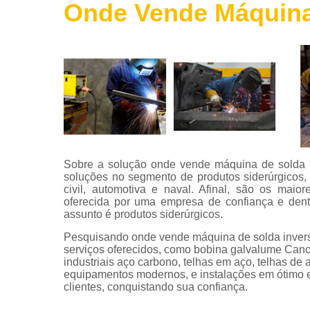
Onde Vende Máquina 
Roldanas
de ferro
Telas de
aço
Telha de
aço
Tintas para
aço
Tubos de
Sobre a solução onde vende máquina de solda i
aço
soluções no segmento de produtos siderúrgicos, 
civil, automotiva e naval. Afinal, são os mai
Vigas de
oferecida por uma empresa de confiança e dent
aço
assunto é produtos siderúrgicos.
Pesquisando onde vende máquina de solda invers
serviços oferecidos, como bobina galvalume Cano
industriais aço carbono, telhas em aço, telhas de
equipamentos modernos, e instalações em ótimo e
clientes, conquistando sua confiança.