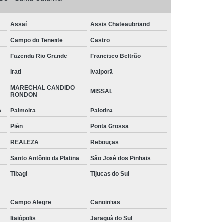
o
Tinta Branca para Pintar Janela de Ferro
arbono
Tinta para Aço Galvanizado
Assaí
Assis Chateaubriand
 Chapa de Aço
Tinta para Janela de Aço
Campo do Tenente
Castro
intar Aço
Tinta para Pintar Armário de Aço
Fazenda Rio Grande
Francisco Beltrão
ra Portão de Aço
Tubos Aço Galvanizado
Irati
Ivaiporã
s Diâmetros
Tubos de Aço para Grades
MARECHAL CANDIDO
MISSAL
RONDON
 de Aço Vincado
Tubos em Aço
a
Palmeira
Palotina
triais Aço Carbono
Tubos Quadrados de Aço
Piên
Ponta Grossa
iga Aço Carbono
Viga Aço Galvanizado
REALEZA
Rebouças
a de Aço
Viga de Aço H
Viga U Aço
Santo Antônio da Platina
São José dos Pinhais
Viga U de Aço para Estrutura Metálica
Tibagi
Tijucas do Sul
jecida de Aço
Campo Alegre
Canoinhas
Itaiópolis
Jaraguá do Sul