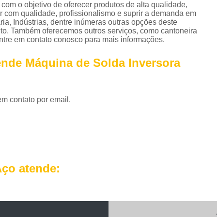
Perfil em U Galvanizado
Perfil Metálico
om o objetivo de oferecer produtos de alta qualidade,
der com qualidade, profissionalismo e suprir a demanda em
Perfil T Galvanizado
Perfil Tipo U Ga
ria, Indústrias, dentre inúmeras outras opções deste
o. Também oferecemos outros serviços, como cantoneira
Perfil U Ferro Galvanizado
Perfil U Ga
ntre em contato conosco para mais informações.
Roldana de Ferro com Gancho
ende Máquina de Solda Inversora
Roldana de Ferro Fundido
Rol
Roldana de Ferro para Portão
Roldana de 
em contato por email.
Roldana Ferro
Roldana Ferro 
Tela Aço Carbono Perfurada
Tela Aço Expa
Tela Aço Soldada
Tela de Aço
Tela d
Tela de Aço Inox
Tela em Aço
Tela em
ço atende:
Telhas Aço Galvanizado Ondulada
Telhas 
Telhas de Aço
Telhas de Aço A
Telhas de Aço com Isolamento Té