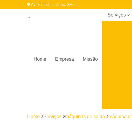
Av. Expedicionários, 2269
Serviços
Bobina
galvalume
Bobinas
galvalume
Cantoneira
Home
Empresa
Missão
de aço
Chapa de
aço
Máquinas
de solda
Parafuso
auto
brocante
Home
Serviços
máquinas de solda
máquina de 
Perfil
galvanizado