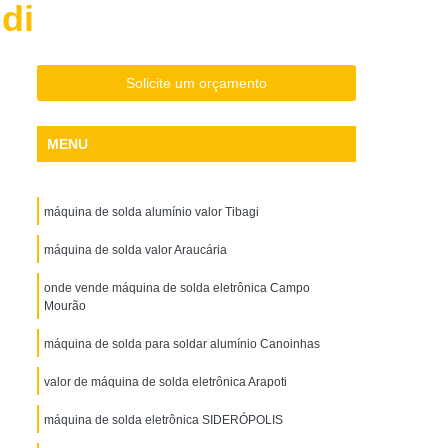
di
Aço Galvanizado
Chapa de Aço Inox
o Xadrez
Chapa Perfurada Aço Carbono
Solda
Máquina de Solda Alumínio
Solicite um orçamento
Solda Eletrônica
Máquina de Solda Elétrica
MENU
da Industrial
Máquina de Solda Inversora
ínio
Máquina de Solda Pequena
máquina de solda alumínio valor Tibagi
 Soldas
Parafuso Auto Brocante Flangeado
Parafuso Auto Brocante para Aço
máquina de solda valor Araucária
Parafuso Auto Brocante para Drywall
onde vende máquina de solda eletrônica Campo
Mourão
Parafuso Auto Brocante para Madeira
máquina de solda para soldar alumínio Canoinhas
Parafuso Auto Brocante para Telha
valor de máquina de solda eletrônica Arapoti
Parafuso Auto Brocante Sextavado
o Galvanizado
máquina de solda eletrônica SIDERÓPOLIS
Perfil em Aço Galvanizado