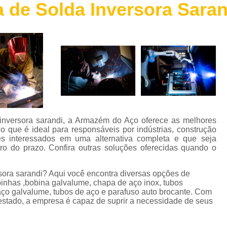
de Solda Inversora Saran
Chapa de Aço Escovado
Chapa de 
Chapa de Aço Perfurada
Chapa de Aç
Chapa Xadrez Aço
Máquina de 
Máquina de Solda de Alumínio
Máquina de 
Máquina de Solda Grande
Máquina de Sol
Máquina de Solda para Soldar Alum
Máquina de Solda Profissional
Máquina de
nversora sarandi, a Armazém do Aço oferece as melhores
Parafuso Auto Brocante Inox
o que é ideal para responsáveis por indústrias, construção
ores interessados em uma alternativa completa e que seja
Parafuso Auto Brocante para Concreto
ro do prazo. Confira outras soluções oferecidas quando o
Parafuso Auto Brocante para Ferro
ora sarandi? Aqui você encontra diversas opções de
Parafuso Auto Brocante para Metal
inhas ,bobina galvalume, chapa de aço inox, tubos
 aço galvalume, tubos de aço e parafuso auto brocante. Com
Parafuso Auto Brocante Philips
stado, a empresa é capaz de suprir a necessidade de seus
Perfil Caibro Galvanizado
Perfil de Aç