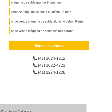
 Galvanizado
Perfil Perfurado Galvanizado
máquina de solda grande Blumenau
lvanizado
Perfil U de Ferro Galvanizado
valor de máquina de solda alumínio Calmon
lvanizado
Roldana de Ferro 4 Polegadas
onde vende máquina de solda alumínio Lebon Régis
Roldana de Ferro com Rolamento
onde vende máquina de solda elétrica sarandi
dana de Ferro para Porta de Correr
Ferro para Varal
Roldana em Ferro Fundido
Entre em contato
Fundido
Roldana Ferro Gancho
(47) 3624-1212
ndida
Tela Aço Galvanizado
Tela Aço Inox
(47) 3622-4723
e Aço Galvanizado
Tela de Aço Hexagonal
(41) 3274-1226
 Aço Galvanizado
Telhas Aço Galvanizado
Aço Zincado
Telhas Aco Zincado Trapezoidal
lumínio
Telhas de Aço Aluzinco
rmico
Telhas de Aço Galvalume
SC - Santa Catarina