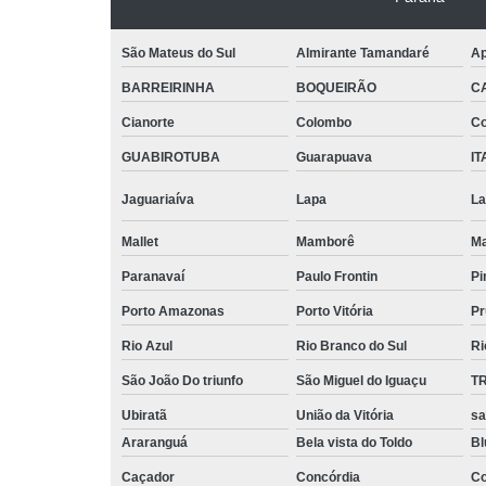
São Mateus do Sul
Almirante Tamandaré
Ap
BARREIRINHA
BOQUEIRÃO
C
Cianorte
Colombo
Co
GUABIROTUBA
Guarapuava
IT
Jaguariaíva
Lapa
La
Mallet
Mamborê
Ma
Paranavaí
Paulo Frontin
Pi
Porto Amazonas
Porto Vitória
Pr
Rio Azul
Rio Branco do Sul
Ri
São João Do triunfo
São Miguel do Iguaçu
T
Ubiratã
União da Vitória
sa
Araranguá
Bela vista do Toldo
B
Caçador
Concórdia
Co