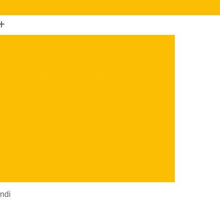
(47) 3624-1212
(47) 3622-4723
o Galvalume
Bobina Galvalume 0 43
 para Calha
Bobina Galvalume para Telhas
 Telha Galvalume
Bobina Tipo Galvalume
alvalume
Bobina Chapa Galvalume
hapa Galvalume
Bobina Galvalume 0 40
 Importada
Bobina Galvanizada para Telhas
nas Galvanizadas
Cantoneira Aço
 Aço Galvanizado
Cantoneira Aço Inox
e Aço Galvanizado
Cantoneira de Aço Inox
x
Cantoneira U Aço
Chapa Aço Carbono
ndi
Aço Inox
Chapa de Aço Carbono