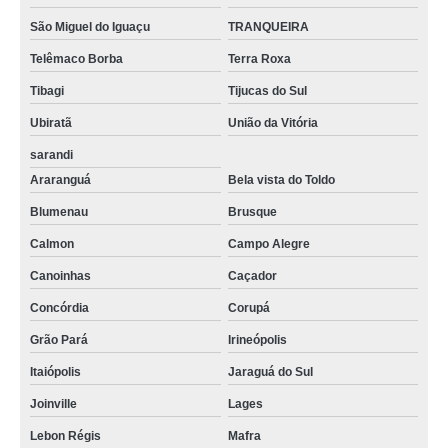
São Miguel do Iguaçu
TRANQUEIRA
Telêmaco Borba
Terra Roxa
Tibagi
Tijucas do Sul
Ubiratã
União da Vitória
sarandi
Araranguá
Bela vista do Toldo
Blumenau
Brusque
Calmon
Campo Alegre
Canoinhas
Caçador
Concórdia
Corupá
Grão Pará
Irineópolis
Itaiópolis
Jaraguá do Sul
Joinville
Lages
Lebon Régis
Mafra