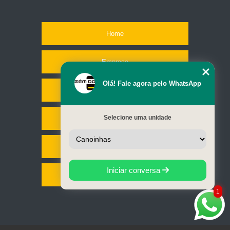
Home
Empresa
Olá! Fale agora pelo WhatsApp
Missão
Selecione uma unidade
Serviços
Contato
Iniciar conversa
Mapa do site
1