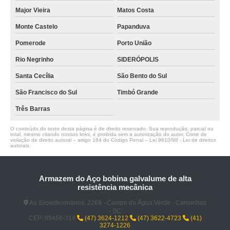
Major Vieira
Matos Costa
Monte Castelo
Papanduva
Pomerode
Porto União
Rio Negrinho
SIDERÓPOLIS
Santa Cecília
São Bento do Sul
São Francisco do Sul
Timbó Grande
Três Barras
O conteúdo do texto desta página é de direito reservado. Sua reprodução, parcial ou
total, mesmo citando nossos links, é proibida sem a autorização do autor. Crime de
violação de direito autoral – artigo 184 do Código Penal –
Lei 9610/98 - Lei de direitos
autorais
.
Armazem do Aço bobina galvalume de alta
resistência mecânica
Av. Expedicionários, 2269 - Campo da Água Verde - Canoinhas
- SC
CEP: 89466-314
(47) 3624-1212
(47) 3622-4723
(41)
3274-1226