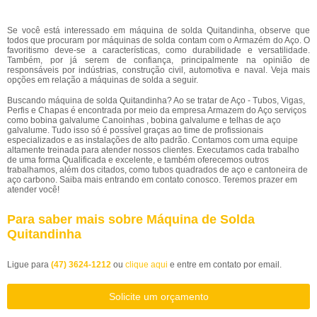
Se você está interessado em máquina de solda Quitandinha, observe que
todos que procuram por máquinas de solda contam com o Armazém do Aço. O
favoritismo deve-se a características, como durabilidade e versatilidade.
Também, por já serem de confiança, principalmente na opinião de
responsáveis por indústrias, construção civil, automotiva e naval. Veja mais
opções em relação a máquinas de solda a seguir.
Buscando máquina de solda Quitandinha? Ao se tratar de Aço - Tubos, Vigas,
Perfis e Chapas é encontrada por meio da empresa Armazem do Aço serviços
como bobina galvalume Canoinhas , bobina galvalume e telhas de aço
galvalume. Tudo isso só é possível graças ao time de profissionais
especializados e as instalações de alto padrão. Contamos com uma equipe
altamente treinada para atender nossos clientes. Executamos cada trabalho
de uma forma Qualificada e excelente, e também oferecemos outros
trabalhamos, além dos citados, como tubos quadrados de aço e cantoneira de
aço carbono. Saiba mais entrando em contato conosco. Teremos prazer em
atender você!
Para saber mais sobre Máquina de Solda
Quitandinha
Ligue para
(47) 3624-1212
ou
clique aqui
e entre em contato por email.
Solicite um orçamento