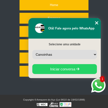
Home
Empresa
Olá! Fale agora pelo WhatsApp
Missão
Selecione uma unidade
Serviços
Contato
Iniciar conversa
Mapa do site
1
Copyright © Armazem do Aço (Lei 9610 de 19/02/1998)
W3C