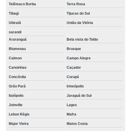
Telêmaco Borba
Terra Roxa
Tibagi
Tijucas do Sul
Ubiratã
União da Vitória
sarandi
Araranguá
Bela vista do Toldo
Blumenau
Brusque
Calmon
Campo Alegre
Canoinhas
Caçador
Concórdia
Corupá
Grão Pará
Irineópolis
Itaiópolis
Jaraguá do Sul
Joinville
Lages
Lebon Régis
Mafra
Major Vieira
Matos Costa