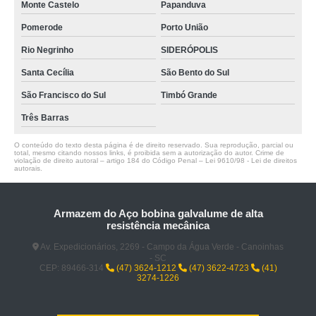
Monte Castelo
Papanduva
Pomerode
Porto União
Rio Negrinho
SIDERÓPOLIS
Santa Cecília
São Bento do Sul
São Francisco do Sul
Timbó Grande
Três Barras
O conteúdo do texto desta página é de direito reservado. Sua reprodução, parcial ou
total, mesmo citando nossos links, é proibida sem a autorização do autor. Crime de
violação de direito autoral – artigo 184 do Código Penal –
Lei 9610/98 - Lei de direitos
autorais
.
Armazem do Aço bobina galvalume de alta
resistência mecânica
Av. Expedicionários, 2269 - Campo da Água Verde - Canoinhas
- SC
CEP: 89466-314
(47) 3624-1212
(47) 3622-4723
(41)
3274-1226