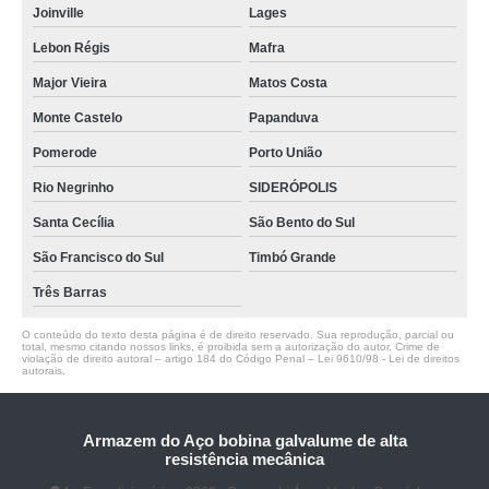
Joinville
Lages
Lebon Régis
Mafra
Major Vieira
Matos Costa
Monte Castelo
Papanduva
Pomerode
Porto União
Rio Negrinho
SIDERÓPOLIS
Santa Cecília
São Bento do Sul
São Francisco do Sul
Timbó Grande
Três Barras
O conteúdo do texto desta página é de direito reservado. Sua reprodução, parcial ou
total, mesmo citando nossos links, é proibida sem a autorização do autor. Crime de
violação de direito autoral – artigo 184 do Código Penal –
Lei 9610/98 - Lei de direitos
autorais
.
Armazem do Aço bobina galvalume de alta
resistência mecânica