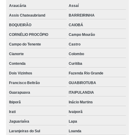
Araucária
Assaí
Assis Chateaubriand
BARREIRINHA
BOQUEIRÃO
CAIOBÁ
CORNÉLIO PROCÓPIO
Campo Mourão
Campo do Tenente
Castro
Cianorte
Colombo
Contenda
Curitiba
Dois Vizinhos
Fazenda Rio Grande
Francisco Beltrão
GUABIROTUBA
Guarapuava
ITAIPULANDIA
Ibiporã
Inácio Martins
Irati
Ivaiporã
Jaguariaíva
Lapa
Laranjeiras do Sul
Loanda