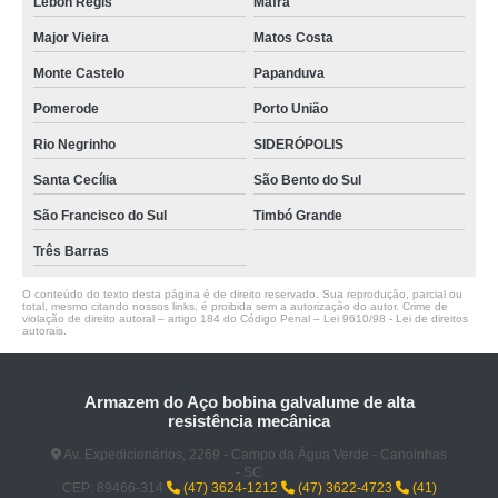
Lebon Régis
Mafra
Major Vieira
Matos Costa
Monte Castelo
Papanduva
Pomerode
Porto União
Rio Negrinho
SIDERÓPOLIS
Santa Cecília
São Bento do Sul
São Francisco do Sul
Timbó Grande
Três Barras
O conteúdo do texto desta página é de direito reservado. Sua reprodução, parcial ou
total, mesmo citando nossos links, é proibida sem a autorização do autor. Crime de
violação de direito autoral – artigo 184 do Código Penal –
Lei 9610/98 - Lei de direitos
autorais
.
Armazem do Aço bobina galvalume de alta
resistência mecânica
Av. Expedicionários, 2269 - Campo da Água Verde - Canoinhas
- SC
CEP: 89466-314
(47) 3624-1212
(47) 3622-4723
(41)