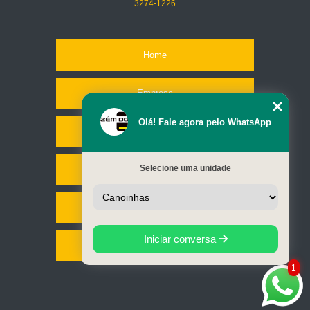
3274-1226
Home
Empresa
Olá! Fale agora pelo WhatsApp
Missão
Selecione uma unidade
Serviços
Contato
Iniciar conversa
Mapa do site
1