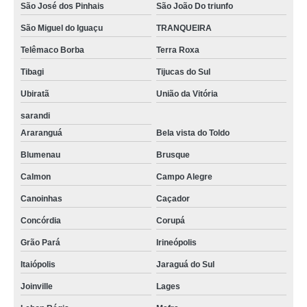
São José dos Pinhais
São João Do triunfo
São Miguel do Iguaçu
TRANQUEIRA
Telêmaco Borba
Terra Roxa
Tibagi
Tijucas do Sul
Ubiratã
União da Vitória
sarandi
Araranguá
Bela vista do Toldo
Blumenau
Brusque
Calmon
Campo Alegre
Canoinhas
Caçador
Concórdia
Corupá
Grão Pará
Irineópolis
Itaiópolis
Jaraguá do Sul
Joinville
Lages