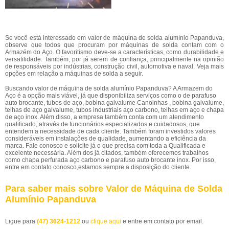
Se você está interessado em valor de máquina de solda alumínio Papanduva,
observe que todos que procuram por máquinas de solda contam com o
Armazém do Aço. O favoritismo deve-se a características, como durabilidade e
versatilidade. Também, por já serem de confiança, principalmente na opinião
de responsáveis por indústrias, construção civil, automotiva e naval. Veja mais
opções em relação a máquinas de solda a seguir.
Buscando valor de máquina de solda alumínio Papanduva? A Armazem do
Aço é a opção mais viável, já que disponibiliza serviços como o de parafuso
auto brocante, tubos de aço, bobina galvalume Canoinhas , bobina galvalume,
telhas de aço galvalume, tubos industriais aço carbono, telhas em aço e chapa
de aço inox. Além disso, a empresa também conta com um atendimento
qualificado, através de funcionários especializados e cuidadosos, que
entendem a necessidade de cada cliente. Também foram investidos valores
consideráveis em instalações de qualidade, aumentando a eficiência da
marca. Fale conosco e solicite já o que precisa com toda a Qualificada e
excelente necessária. Além dos já citados, também oferecemos trabalhos
como chapa perfurada aço carbono e parafuso auto brocante inox. Por isso,
entre em contato conosco,estamos sempre a disposição do cliente.
Para saber mais sobre Valor de Máquina de Solda
Alumínio Papanduva
Ligue para
(47) 3624-1212
ou
clique aqui
e entre em contato por email.