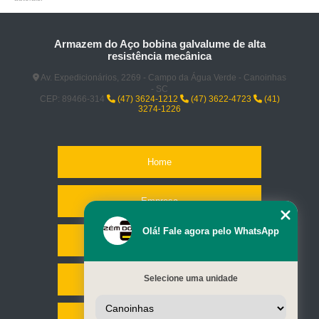
Armazem do Aço bobina galvalume de alta
resistência mecânica
Av. Expedicionários, 2269 - Campo da Água Verde - Canoinhas
- SC
CEP: 89466-314
(47) 3624-1212
(47) 3622-4723
(41)
3274-1226
Home
Empresa
Olá! Fale agora pelo WhatsApp
Missão
Selecione uma unidade
Serviços
Contato