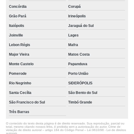
Concórdia
Corupá
Grão Pará
Irineópolis
Itaiópolis
Jaraguá do Sul
Joinville
Lages
Lebon Régis
Mafra
Major Vieira
Matos Costa
Monte Castelo
Papanduva
Pomerode
Porto União
Rio Negrinho
SIDERÓPOLIS
Santa Cecília
São Bento do Sul
São Francisco do Sul
Timbó Grande
Três Barras
O conteúdo do texto desta página é de direito reservado. Sua reprodução, parcial ou
total, mesmo citando nossos links, é proibida sem a autorização do autor. Crime de
violação de direito autoral – artigo 184 do Código Penal –
Lei 9610/98 - Lei de direitos
autorais
.