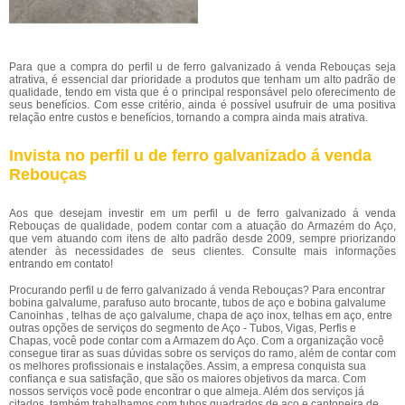
Para que a compra do perfil u de ferro galvanizado á venda Rebouças seja
atrativa, é essencial dar prioridade a produtos que tenham um alto padrão de
qualidade, tendo em vista que é o principal responsável pelo oferecimento de
seus benefícios. Com esse critério, ainda é possível usufruir de uma positiva
relação entre custos e benefícios, tornando a compra ainda mais atrativa.
Invista no perfil u de ferro galvanizado á venda
Rebouças
Aos que desejam investir em um perfil u de ferro galvanizado á venda
Rebouças de qualidade, podem contar com a atuação do Armazém do Aço,
que vem atuando com itens de alto padrão desde 2009, sempre priorizando
atender às necessidades de seus clientes. Consulte mais informações
entrando em contato!
Procurando perfil u de ferro galvanizado á venda Rebouças? Para encontrar
bobina galvalume, parafuso auto brocante, tubos de aço e bobina galvalume
Canoinhas , telhas de aço galvalume, chapa de aço inox, telhas em aço, entre
outras opções de serviços do segmento de Aço - Tubos, Vigas, Perfis e
Chapas, você pode contar com a Armazem do Aço. Com a organização você
consegue tirar as suas dúvidas sobre os serviços do ramo, além de contar com
os melhores profissionais e instalações. Assim, a empresa conquista sua
confiança e sua satisfação, que são os maiores objetivos da marca. Com
nossos serviços você pode encontrar o que almeja. Além dos serviços já
citados, também trabalhamos com tubos quadrados de aço e cantoneira de