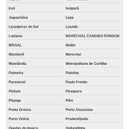
Irati
Ivaiporã
Jaguariaíva
Lapa
Laranjeiras do Sul
Loanda
Luiziana
MARECHAL CANDIDO RONDON
MISSAL
Mallet
Mamborê
Marechal
Matelândia
Metropolitana de Curitiba
Palmeira
Palotina
Paranavaí
Paulo Frontin
Pinhais
Piraquara
Pitanga
Piên
Ponta Grossa
Porto Amazonas
Porto Vitória
Prudentópolis
Quedas do Iguaçu
Quitandinha