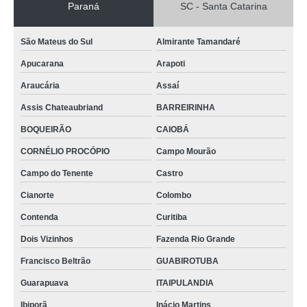
Paraná
SC - Santa Catarina
São Mateus do Sul
Almirante Tamandaré
Apucarana
Arapoti
Araucária
Assaí
Assis Chateaubriand
BARREIRINHA
BOQUEIRÃO
CAIOBÁ
CORNÉLIO PROCÓPIO
Campo Mourão
Campo do Tenente
Castro
Cianorte
Colombo
Contenda
Curitiba
Dois Vizinhos
Fazenda Rio Grande
Francisco Beltrão
GUABIROTUBA
Guarapuava
ITAIPULANDIA
Ibiporã
Inácio Martins