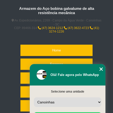
Armazem do Aço bobina galvalume de alta
resistência mecânica
Av. Expedicionários, 2269 - Campo da Água Verde - Canoinhas
- SC
CEP: 89466-314
(47) 3624-1212
(47) 3622-4723
(41)
3274-1226
Home
Empresa
Olá! Fale agora pelo WhatsApp
Missão
Selecione uma unidade
Serviços
Contato