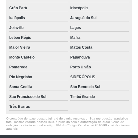
Grão Pará
Irineópolis
Itaiópolis
Jaraguá do Sul
Joinville
Lages
Lebon Régis
Mafra
Major Vieira
Matos Costa
Monte Castelo
Papanduva
Pomerode
Porto União
Rio Negrinho
SIDERÓPOLIS
Santa Cecília
São Bento do Sul
São Francisco do Sul
Timbó Grande
Três Barras
O conteúdo do texto desta página é de direito reservado. Sua reprodução, parcial ou
total, mesmo citando nossos links, é proibida sem a autorização do autor. Crime de
violação de direito autoral – artigo 184 do Código Penal –
Lei 9610/98 - Lei de direitos
autorais
.