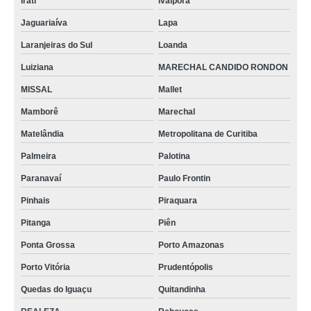
Irati
Ivaiporã
Jaguariaíva
Lapa
Laranjeiras do Sul
Loanda
Luiziana
MARECHAL CANDIDO RONDON
MISSAL
Mallet
Mamborê
Marechal
Matelândia
Metropolitana de Curitiba
Palmeira
Palotina
Paranavaí
Paulo Frontin
Pinhais
Piraquara
Pitanga
Piên
Ponta Grossa
Porto Amazonas
Porto Vitória
Prudentópolis
Quedas do Iguaçu
Quitandinha