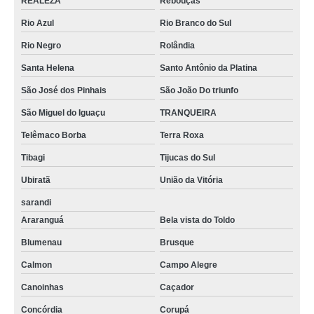
REALEZA
Rebouças
Rio Azul
Rio Branco do Sul
Rio Negro
Rolândia
Santa Helena
Santo Antônio da Platina
São José dos Pinhais
São João Do triunfo
São Miguel do Iguaçu
TRANQUEIRA
Telêmaco Borba
Terra Roxa
Tibagi
Tijucas do Sul
Ubiratã
União da Vitória
sarandi
Araranguá
Bela vista do Toldo
Blumenau
Brusque
Calmon
Campo Alegre
Canoinhas
Caçador
Concórdia
Corupá