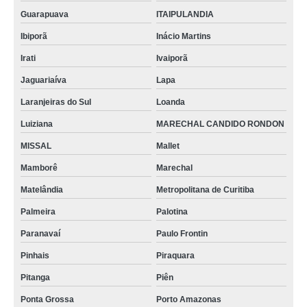
Guarapuava
ITAIPULANDIA
Ibiporã
Inácio Martins
Irati
Ivaiporã
Jaguariaíva
Lapa
Laranjeiras do Sul
Loanda
Luiziana
MARECHAL CANDIDO RONDON
MISSAL
Mallet
Mamborê
Marechal
Matelândia
Metropolitana de Curitiba
Palmeira
Palotina
Paranavaí
Paulo Frontin
Pinhais
Piraquara
Pitanga
Piên
Ponta Grossa
Porto Amazonas