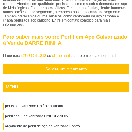
clientes. Atender com qualidade, profissionalismo e suprir a demanda em aço
de Metalúrgicas, Esquadrias Metálicas, Funilaria, Indústrias, dentre inúmeras
outras opções deste segmento., a empresa nos destacando no segmento.
Também oferecemos outros serviços, como cantoneira de aço carbono e
chapa perfurada aço carbono. Entre em contato conosco para mais
informações.
Para saber mais sobre Perfil em Aço Galvanizado
á Venda BARREIRINHA
Ligue para
(47) 3624-1212
ou
clique aqui
e entre em contato por email.
Solicite um orçamento
MENU
perfis t galvanizado União da Vitória
perfil tipo u galvanizado ITAIPULANDIA
orçamento de perfil de aço galvanizado Castro