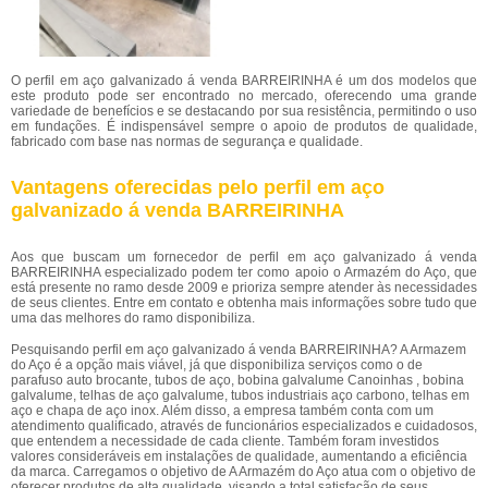
O perfil em aço galvanizado á venda BARREIRINHA é um dos modelos que
este produto pode ser encontrado no mercado, oferecendo uma grande
variedade de benefícios e se destacando por sua resistência, permitindo o uso
em fundações. É indispensável sempre o apoio de produtos de qualidade,
fabricado com base nas normas de segurança e qualidade.
Vantagens oferecidas pelo perfil em aço
galvanizado á venda BARREIRINHA
Aos que buscam um fornecedor de perfil em aço galvanizado á venda
BARREIRINHA especializado podem ter como apoio o Armazém do Aço, que
está presente no ramo desde 2009 e prioriza sempre atender às necessidades
de seus clientes. Entre em contato e obtenha mais informações sobre tudo que
uma das melhores do ramo disponibiliza.
Pesquisando perfil em aço galvanizado á venda BARREIRINHA? A Armazem
do Aço é a opção mais viável, já que disponibiliza serviços como o de
parafuso auto brocante, tubos de aço, bobina galvalume Canoinhas , bobina
galvalume, telhas de aço galvalume, tubos industriais aço carbono, telhas em
aço e chapa de aço inox. Além disso, a empresa também conta com um
atendimento qualificado, através de funcionários especializados e cuidadosos,
que entendem a necessidade de cada cliente. Também foram investidos
valores consideráveis em instalações de qualidade, aumentando a eficiência
da marca. Carregamos o objetivo de A Armazém do Aço atua com o objetivo de
oferecer produtos de alta qualidade, visando a total satisfação de seus