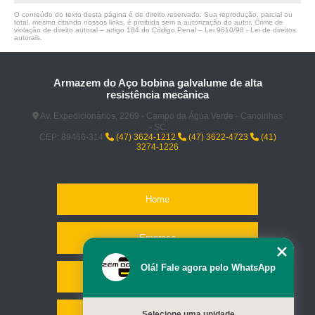
O conteúdo do texto desta página é de direito reservado. Sua reprodução, parcial ou
total, mesmo citando nossos links, é proibida sem a autorização do autor. Crime de
violação de direito autoral – artigo 184 do Código Penal –
Lei 9610/98 - Lei de direitos
autorais
.
Armazem do Aço bobina galvalume de alta
resistência mecânica
Av. Expedicionários, 2269 - Campo da Água Verde - Canoinhas
- SC
CEP: 89466-314
(47) 3624-1212
(47) 3622-4723
(41)
3274-1226
Home
Empresa
Olá! Fale agora pelo WhatsApp
Missão
Selecione uma unidade