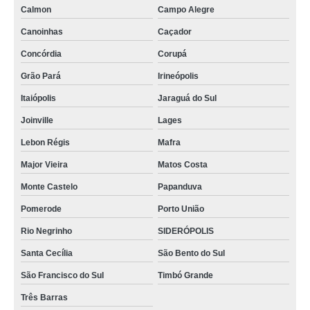
Calmon
Campo Alegre
Canoinhas
Caçador
Concórdia
Corupá
Grão Pará
Irineópolis
Itaiópolis
Jaraguá do Sul
Joinville
Lages
Lebon Régis
Mafra
Major Vieira
Matos Costa
Monte Castelo
Papanduva
Pomerode
Porto União
Rio Negrinho
SIDERÓPOLIS
Santa Cecília
São Bento do Sul
São Francisco do Sul
Timbó Grande
Três Barras