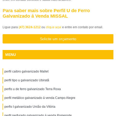
Para saber mais sobre Perfil U de Ferro
Galvanizado á Venda MISSAL
Ligue para
(47) 3624-1212
ou
clique aqui
e entre em contato por email.
Solicite um orçamento
MENU
perfil caibro galvanizado Mallet
perfil tipo u galvanizado Ubiratã
perfis u de ferro galvanizado Terra Roxa
perfil metálico galvanizado á venda Campo Alegre
perfis t galvanizado União da Vitória
perfil perfurado galvanizado á venda Pomerode