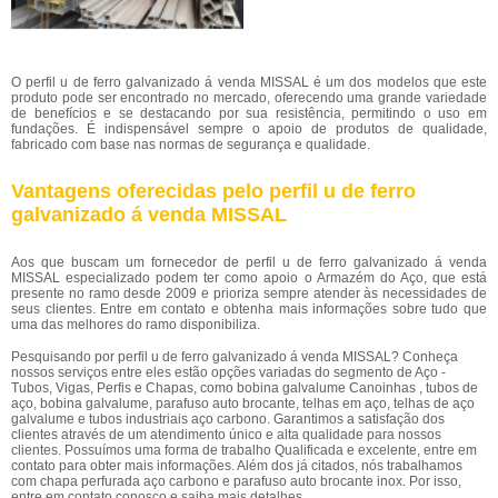
O perfil u de ferro galvanizado á venda MISSAL é um dos modelos que este
produto pode ser encontrado no mercado, oferecendo uma grande variedade
de benefícios e se destacando por sua resistência, permitindo o uso em
fundações. É indispensável sempre o apoio de produtos de qualidade,
fabricado com base nas normas de segurança e qualidade.
Vantagens oferecidas pelo perfil u de ferro
galvanizado á venda MISSAL
Aos que buscam um fornecedor de perfil u de ferro galvanizado á venda
MISSAL especializado podem ter como apoio o Armazém do Aço, que está
presente no ramo desde 2009 e prioriza sempre atender às necessidades de
seus clientes. Entre em contato e obtenha mais informações sobre tudo que
uma das melhores do ramo disponibiliza.
Pesquisando por perfil u de ferro galvanizado á venda MISSAL? Conheça
nossos serviços entre eles estão opções variadas do segmento de Aço -
Tubos, Vigas, Perfis e Chapas, como bobina galvalume Canoinhas , tubos de
aço, bobina galvalume, parafuso auto brocante, telhas em aço, telhas de aço
galvalume e tubos industriais aço carbono. Garantimos a satisfação dos
clientes através de um atendimento único e alta qualidade para nossos
clientes. Possuímos uma forma de trabalho Qualificada e excelente, entre em
contato para obter mais informações. Além dos já citados, nós trabalhamos
com chapa perfurada aço carbono e parafuso auto brocante inox. Por isso,
entre em contato conosco e saiba mais detalhes.