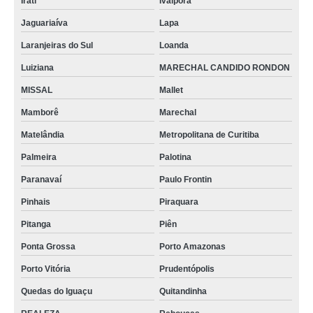
Irati
Ivaiporã
Jaguariaíva
Lapa
Laranjeiras do Sul
Loanda
Luiziana
MARECHAL CANDIDO RONDON
MISSAL
Mallet
Mamborê
Marechal
Matelândia
Metropolitana de Curitiba
Palmeira
Palotina
Paranavaí
Paulo Frontin
Pinhais
Piraquara
Pitanga
Piên
Ponta Grossa
Porto Amazonas
Porto Vitória
Prudentópolis
Quedas do Iguaçu
Quitandinha