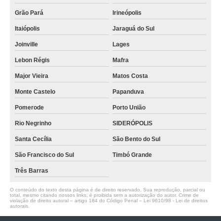
Grão Pará
Irineópolis
Itaiópolis
Jaraguá do Sul
Joinville
Lages
Lebon Régis
Mafra
Major Vieira
Matos Costa
Monte Castelo
Papanduva
Pomerode
Porto União
Rio Negrinho
SIDERÓPOLIS
Santa Cecília
São Bento do Sul
São Francisco do Sul
Timbó Grande
Três Barras
O conteúdo do texto desta página é de direito reservado. Sua reprodução, parcial ou
total, mesmo citando nossos links, é proibida sem a autorização do autor. Crime de
violação de direito autoral – artigo 184 do Código Penal –
Lei 9610/98 - Lei de direitos
autorais
.