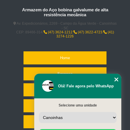
Armazem do Aço bobina galvalume de alta
resistência mecânica
Av. Expedicionários, 2269 - Campo da Água Verde - Canoinhas
- SC
CEP: 89466-314
(47) 3624-1212
(47) 3622-4723
(41)
3274-1226
Home
Empresa
Olá! Fale agora pelo WhatsApp
Missão
Selecione uma unidade
Serviços
Contato