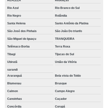
REALEZA
Rebouças
Rio Azul
Rio Branco do Sul
Rio Negro
Rolândia
Santa Helena
Santo Antônio da Platina
São José dos Pinhais
São João Do triunfo
São Miguel do Iguaçu
TRANQUEIRA
Telêmaco Borba
Terra Roxa
Tibagi
Tijucas do Sul
Ubiratã
União da Vitória
sarandi
Araranguá
Bela vista do Toldo
Blumenau
Brusque
Calmon
Campo Alegre
Canoinhas
Caçador
Concórdia
Corupá