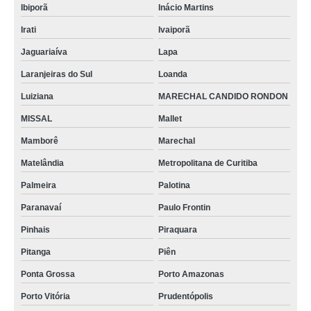
Ibiporã
Inácio Martins
Irati
Ivaiporã
Jaguariaíva
Lapa
Laranjeiras do Sul
Loanda
Luiziana
MARECHAL CANDIDO RONDON
MISSAL
Mallet
Mamborê
Marechal
Matelândia
Metropolitana de Curitiba
Palmeira
Palotina
Paranavaí
Paulo Frontin
Pinhais
Piraquara
Pitanga
Piên
Ponta Grossa
Porto Amazonas
Porto Vitória
Prudentópolis