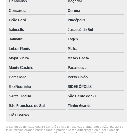
Canoinhas
Caçador
Concórdia
Corupá
Grão Pará
Irineópolis
Itaiópolis
Jaraguá do Sul
Joinville
Lages
Lebon Régis
Mafra
Major Vieira
Matos Costa
Monte Castelo
Papanduva
Pomerode
Porto União
Rio Negrinho
SIDERÓPOLIS
Santa Cecília
São Bento do Sul
São Francisco do Sul
Timbó Grande
Três Barras
O conteúdo do texto desta página é de direito reservado. Sua reprodução, parcial ou
total, mesmo citando nossos links, é proibida sem a autorização do autor. Crime de