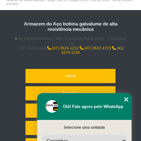
violação de direito autoral – artigo 184 do Código Penal –
Lei 9610/98 - Lei de direitos
autorais
.
Armazem do Aço bobina galvalume de alta
resistência mecânica
Av. Expedicionários, 2269 - Campo da Água Verde - Canoinhas
- SC
CEP: 89466-314
(47) 3624-1212
(47) 3622-4723
(41)
3274-1226
Home
Empresa
Olá! Fale agora pelo WhatsApp
Missão
Selecione uma unidade
Serviços