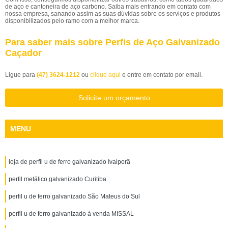
de aço e cantoneira de aço carbono. Saiba mais entrando em contato com
nossa empresa, sanando assim as suas dúvidas sobre os serviços e produtos
disponibilizados pelo ramo com a melhor marca.
Para saber mais sobre Perfis de Aço Galvanizado
Caçador
Ligue para
(47) 3624-1212
ou
clique aqui
e entre em contato por email.
Solicite um orçamento
MENU
loja de perfil u de ferro galvanizado Ivaiporã
perfil metálico galvanizado Curitiba
perfil u de ferro galvanizado São Mateus do Sul
perfil u de ferro galvanizado á venda MISSAL