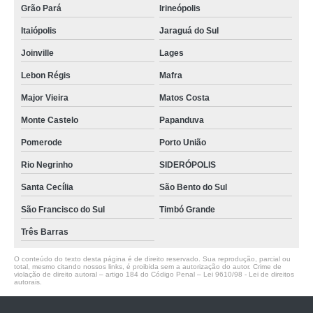
Grão Pará
Irineópolis
Itaiópolis
Jaraguá do Sul
Joinville
Lages
Lebon Régis
Mafra
Major Vieira
Matos Costa
Monte Castelo
Papanduva
Pomerode
Porto União
Rio Negrinho
SIDERÓPOLIS
Santa Cecília
São Bento do Sul
São Francisco do Sul
Timbó Grande
Três Barras
O conteúdo do texto desta página é de direito reservado. Sua reprodução, parcial ou
total, mesmo citando nossos links, é proibida sem a autorização do autor. Crime de
violação de direito autoral – artigo 184 do Código Penal –
Lei 9610/98 - Lei de direitos
autorais
.