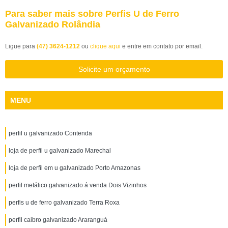
Para saber mais sobre Perfis U de Ferro
Galvanizado Rolândia
Ligue para
(47) 3624-1212
ou
clique aqui
e entre em contato por email.
Solicite um orçamento
MENU
perfil u galvanizado Contenda
loja de perfil u galvanizado Marechal
loja de perfil em u galvanizado Porto Amazonas
perfil metálico galvanizado á venda Dois Vizinhos
perfis u de ferro galvanizado Terra Roxa
perfil caibro galvanizado Araranguá