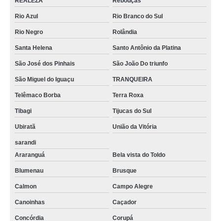
REALEZA
Rebouças
Rio Azul
Rio Branco do Sul
Rio Negro
Rolândia
Santa Helena
Santo Antônio da Platina
São José dos Pinhais
São João Do triunfo
São Miguel do Iguaçu
TRANQUEIRA
Telêmaco Borba
Terra Roxa
Tibagi
Tijucas do Sul
Ubiratã
União da Vitória
sarandi
Araranguá
Bela vista do Toldo
Blumenau
Brusque
Calmon
Campo Alegre
Canoinhas
Caçador
Concórdia
Corupá