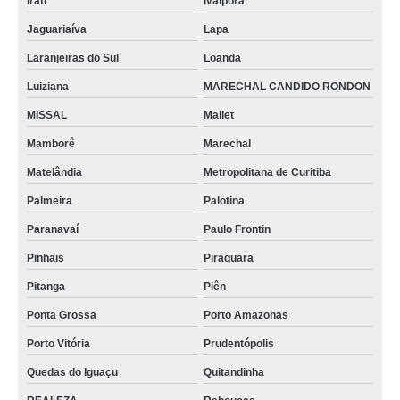
Irati
Ivaiporã
Jaguariaíva
Lapa
Laranjeiras do Sul
Loanda
Luiziana
MARECHAL CANDIDO RONDON
MISSAL
Mallet
Mamborê
Marechal
Matelândia
Metropolitana de Curitiba
Palmeira
Palotina
Paranavaí
Paulo Frontin
Pinhais
Piraquara
Pitanga
Piên
Ponta Grossa
Porto Amazonas
Porto Vitória
Prudentópolis
Quedas do Iguaçu
Quitandinha