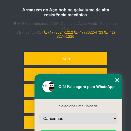
Armazem do Aço bobina galvalume de alta
resistência mecânica
Av. Expedicionários, 2269 - Campo da Água Verde - Canoinhas
- SC
CEP: 89466-314
(47) 3624-1212
(47) 3622-4723
(41)
3274-1226
Home
Empresa
Olá! Fale agora pelo WhatsApp
Missão
Selecione uma unidade
Serviços
Contato