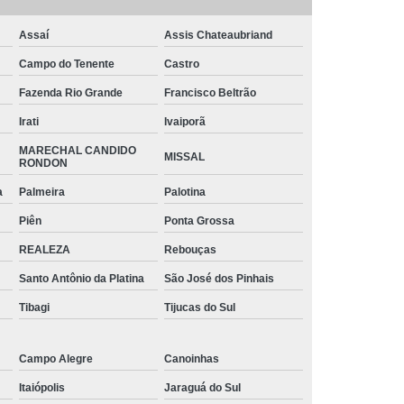
o
Tinta Branca para Pintar Janela de Ferro
arbono
Tinta para Aço Galvanizado
Assaí
Assis Chateaubriand
 Chapa de Aço
Tinta para Janela de Aço
Campo do Tenente
Castro
intar Aço
Tinta para Pintar Armário de Aço
Fazenda Rio Grande
Francisco Beltrão
Irati
Ivaiporã
ra Portão de Aço
Tubos Aço Galvanizado
MARECHAL CANDIDO
s Diâmetros
Tubos de Aço para Grades
MISSAL
RONDON
 de Aço Vincado
Tubos em Aço
a
Palmeira
Palotina
triais Aço Carbono
Tubos Quadrados de Aço
Piên
Ponta Grossa
iga Aço Carbono
Viga Aço Galvanizado
REALEZA
Rebouças
a de Aço
Viga de Aço H
Viga U Aço
Santo Antônio da Platina
São José dos Pinhais
Viga U de Aço para Estrutura Metálica
Tibagi
Tijucas do Sul
jecida de Aço
Campo Alegre
Canoinhas
Itaiópolis
Jaraguá do Sul