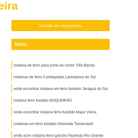
eira
Aço Galvanizado
Chapa de Aço Inox
o Xadrez
Chapa Perfurada Aço Carbono
Solda
Máquina de Solda Alumínio
Solicite um orçamento
Solda Eletrônica
Máquina de Solda Elétrica
MENU
da Industrial
Máquina de Solda Inversora
ínio
Máquina de Solda Pequena
roldana de ferro para porta de correr Três Barras
 Soldas
Parafuso Auto Brocante Flangeado
Parafuso Auto Brocante para Aço
roldanas de ferro 4 polegadas Laranjeiras do Sul
Parafuso Auto Brocante para Drywall
onde encontrar roldana em ferro fundido Jaraguá do Sul
Parafuso Auto Brocante para Madeira
roldana ferro fundido BOQUEIRÃO
Parafuso Auto Brocante para Telha
onde encontrar roldana ferro fundido Major Vieira
Parafuso Auto Brocante Sextavado
roldanas em ferro fundido Almirante Tamandaré
o Galvanizado
Perfil em Aço Galvanizado
onde acho roldana ferro gancho Fazenda Rio Grande