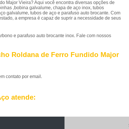
Perfil em U Galvanizado
Perfil Metálico
do Major Vieira? Aqui você encontra diversas opções de
inhas ,bobina galvalume, chapa de aço inox, tubos
Perfil T Galvanizado
Perfil Tipo U Ga
 aço galvalume, tubos de aço e parafuso auto brocante. Com
stado, a empresa é capaz de suprir a necessidade de seus
Perfil U Ferro Galvanizado
Perfil U Ga
Roldana de Ferro com Gancho
bono e parafuso auto brocante inox. Fale com nossos
Roldana de Ferro Fundido
Rol
Roldana de Ferro para Portão
Roldana de 
cho Roldana de Ferro Fundido Major
Roldana Ferro
Roldana Ferro 
Tela Aço Carbono Perfurada
Tela Aço Expa
em contato por email.
Tela Aço Soldada
Tela de Aço
Tela d
Tela de Aço Inox
Tela em Aço
Tela em
ço atende:
Telhas Aço Galvanizado Ondulada
Telhas 
Telhas de Aço
Telhas de Aço A
Telhas de Aço com Isolamento Té