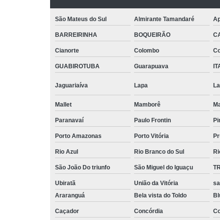
São Mateus do Sul
Almirante Tamandaré
Ap
BARREIRINHA
BOQUEIRÃO
C
Cianorte
Colombo
Co
GUABIROTUBA
Guarapuava
IT
Jaguariaíva
Lapa
La
Mallet
Mamborê
Ma
Paranavaí
Paulo Frontin
Pi
Porto Amazonas
Porto Vitória
Pr
Rio Azul
Rio Branco do Sul
Ri
São João Do triunfo
São Miguel do Iguaçu
T
Ubiratã
União da Vitória
sa
Araranguá
Bela vista do Toldo
B
Caçador
Concórdia
Co