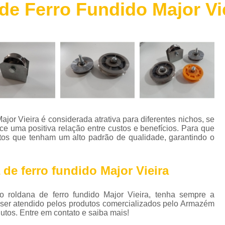
e Ferro Fundido Major Vi
Chapa de Aço Escovado
Chapa de 
Chapa de Aço Perfurada
Chapa de Aç
Chapa Xadrez Aço
Máquina de 
Máquina de Solda de Alumínio
Máquina de 
Máquina de Solda Grande
Máquina de Sol
Máquina de Solda para Soldar Alum
Máquina de Solda Profissional
Máquina de
jor Vieira é considerada atrativa para diferentes nichos, se
Parafuso Auto Brocante Inox
e uma positiva relação entre custos e benefícios. Para que
utos que tenham um alto padrão de qualidade, garantindo o
Parafuso Auto Brocante para Concreto
Parafuso Auto Brocante para Ferro
de ferro fundido Major Vieira
Parafuso Auto Brocante para Metal
 roldana de ferro fundido Major Vieira, tenha sempre a
Parafuso Auto Brocante Philips
 ser atendido pelos produtos comercializados pelo Armazém
Perfil Caibro Galvanizado
Perfil de Aç
tos. Entre em contato e saiba mais!