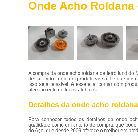
Onde Acho Roldana d
Roldanas
de ferro
Telas de
aço
Telha de
aço
Tintas para
aço
Tubos de
A compra da onde acho roldana de ferro fundido Ma
aço
destacando como um produto versátil e que oferec
isso seja possível, é essencial contar com prod
Vigas de
oferecimento de todos atributos.
aço
Detalhes da onde acho roldana 
Para conhecer todos os detalhes da onde acho
qualidade como um critério de compra, que pode
do Aço, que desde 2009 oferece o melhor em produ