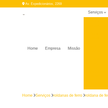
Av. Expedicionários, 2269
Serviços
Bobina
galvalume
Bobinas
galvalume
Cantoneira
Home
Empresa
Missão
de aço
Chapa de
aço
Máquinas
de solda
Parafuso
auto
brocante
Home
Serviços
roldanas de ferro
roldana de fe
Perfil
galvanizado