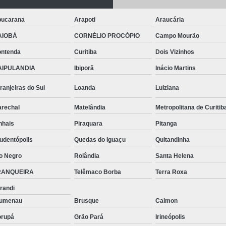
Telhas de Aço Galvanizado
Telhas em Aç
Tinta para Aço
Tinta para Aço C
ucarana
Arapoti
Araucária
Tinta para Armário de Aço
Tinta para
AIOBÁ
CORNÉLIO PROCÓPIO
Campo Mourão
Tinta para Janelas de Ferro
Tinta para P
ntenda
Curitiba
Dois Vizinhos
AIPULANDIA
Ibiporã
Inácio Martins
Tinta para Pintar Porta de Aço
Tinta pa
Tubos Aço Inox
Tubos de Aço Grande
ranjeiras do Sul
Loanda
Luiziana
Tubos de Aço Redondo
Tubos
rechal
Matelândia
Metropolitana de Curitib
Tubos Especiais Aço Carbono
Tubos Indus
nhais
Piraquara
Pitanga
Tubos Retangulares de Aço Carbono
V
udentópolis
Quedas do Iguaçu
Quitandinha
Viga Aço Perfil I
Viga com Aço
Vig
o Negro
Rolândia
Santa Helena
Viga U Aço Carbono
Viga U de Aço
RANQUEIRA
Telêmaco Borba
Terra Roxa
randi
Viga U Enri
lumenau
Brusque
Calmon
rupá
Grão Pará
Irineópolis