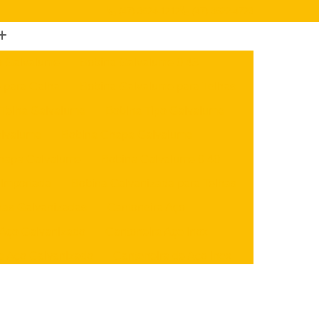
(47) 3624-1212
(47) 3622-4723
o Galvalume
Bobina Galvalume 0 43
 para Calha
Bobina Galvalume para Telhas
 Telha Galvalume
Bobina Tipo Galvalume
alvalume
Bobina Chapa Galvalume
hapa Galvalume
Bobina Galvalume 0 40
 Importada
Bobina Galvanizada para Telhas
nas Galvanizadas
Cantoneira Aço
 Aço Galvanizado
Cantoneira Aço Inox
e Aço Galvanizado
Cantoneira de Aço Inox
x
Cantoneira U Aço
Chapa Aço Carbono
Aço Inox
Chapa de Aço Carbono