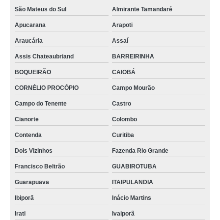
São Mateus do Sul
Almirante Tamandaré
Apucarana
Arapoti
Araucária
Assaí
Assis Chateaubriand
BARREIRINHA
BOQUEIRÃO
CAIOBÁ
CORNÉLIO PROCÓPIO
Campo Mourão
Campo do Tenente
Castro
Cianorte
Colombo
Contenda
Curitiba
Dois Vizinhos
Fazenda Rio Grande
Francisco Beltrão
GUABIROTUBA
Guarapuava
ITAIPULANDIA
Ibiporã
Inácio Martins
Irati
Ivaiporã