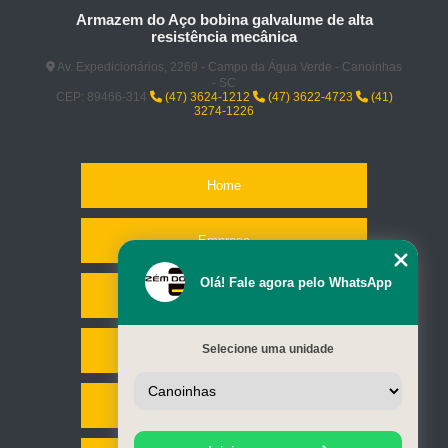
Armazem do Aço bobina galvalume de alta
resistência mecânica
Av. Expedicionários, 2269 - Campo da Água Verde - Canoinhas
- SC
CEP: 89466-314
(47) 3624-1212
(47) 3622-4723
(41)
3274-1226
Home
Empresa
Olá! Fale agora pelo WhatsApp
Missão
Selecione uma unidade
Serviços
Contato