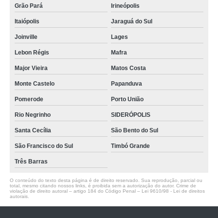
Grão Pará
Irineópolis
Itaiópolis
Jaraguá do Sul
Joinville
Lages
Lebon Régis
Mafra
Major Vieira
Matos Costa
Monte Castelo
Papanduva
Pomerode
Porto União
Rio Negrinho
SIDERÓPOLIS
Santa Cecília
São Bento do Sul
São Francisco do Sul
Timbó Grande
Três Barras
O conteúdo do texto desta página é de direito reservado. Sua reprodução, parcial ou
total, mesmo citando nossos links, é proibida sem a autorização do autor. Crime de
violação de direito autoral – artigo 184 do Código Penal –
Lei 9610/98 - Lei de direitos
autorais
.