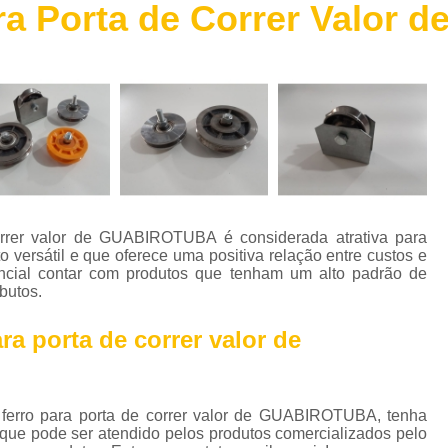
ra Porta de Correr Valo
Chapa de Aço Escovado
Chapa de 
Chapa de Aço Perfurada
Chapa de Aç
Chapa Xadrez Aço
Máquina de 
Máquina de Solda de Alumínio
Máquina de 
Máquina de Solda Grande
Máquina de Sol
Máquina de Solda para Soldar Alum
Máquina de Solda Profissional
Máquina de
orrer valor de GUABIROTUBA é considerada atrativa para
Parafuso Auto Brocante Inox
 versátil e que oferece uma positiva relação entre custos e
sencial contar com produtos que tenham um alto padrão de
Parafuso Auto Brocante para Concreto
butos.
Parafuso Auto Brocante para Ferro
ra porta de correr valor de
Parafuso Auto Brocante para Metal
Parafuso Auto Brocante Philips
 ferro para porta de correr valor de GUABIROTUBA, tenha
Perfil Caibro Galvanizado
Perfil de Aç
que pode ser atendido pelos produtos comercializados pelo