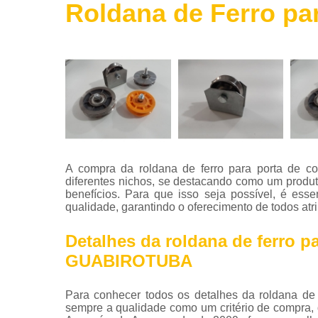
Roldana de Ferro pa
Roldanas
de ferro
Telas de
aço
Telha de
aço
Tintas para
aço
Tubos de
A compra da roldana de ferro para porta de c
aço
diferentes nichos, se destacando como um produto
benefícios. Para que isso seja possível, é es
Vigas de
qualidade, garantindo o oferecimento de todos atri
aço
Detalhes da roldana de ferro pa
GUABIROTUBA
Para conhecer todos os detalhes da roldana de
sempre a qualidade como um critério de compra, 