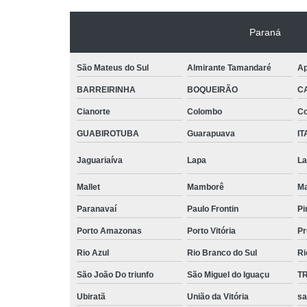
Paraná
São Mateus do Sul
Almirante Tamandaré
Ap
BARREIRINHA
BOQUEIRÃO
C
Cianorte
Colombo
Co
GUABIROTUBA
Guarapuava
IT
Jaguariaíva
Lapa
La
Mallet
Mamborê
Ma
Paranavaí
Paulo Frontin
Pi
Porto Amazonas
Porto Vitória
Pr
Rio Azul
Rio Branco do Sul
Ri
São João Do triunfo
São Miguel do Iguaçu
T
Ubiratã
União da Vitória
sa