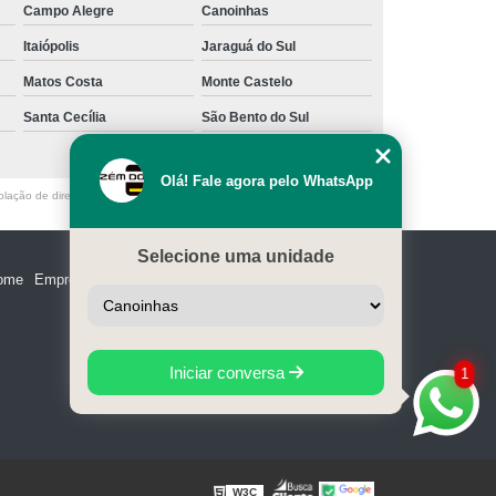
Campo Alegre
Canoinhas
Itaiópolis
Jaraguá do Sul
Matos Costa
Monte Castelo
Santa Cecília
São Bento do Sul
Olá! Fale agora pelo WhatsApp
olação de direito autoral – artigo 184 do Código Penal –
Lei 9610/98 - Lei
Selecione uma unidade
ome
Empresa
Missão
Serviços
Contato
Mapa do site
Iniciar conversa
1
W3C