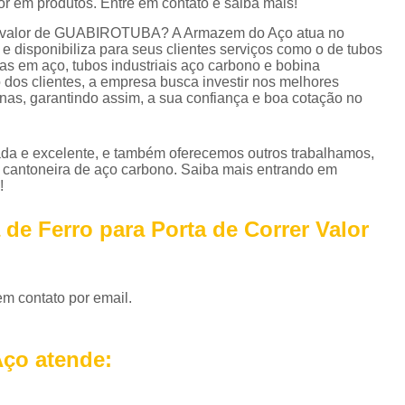
 em produtos. Entre em contato e saiba mais!
Perfil em U Galvanizado
Perfil Metálico
rrer valor de GUABIROTUBA? A Armazem do Aço atua no
Perfil T Galvanizado
Perfil Tipo U Ga
e disponibiliza para seus clientes serviços como o de tubos
as em aço, tubos industriais aço carbono e bobina
Perfil U Ferro Galvanizado
Perfil U Ga
dos clientes, a empresa busca investir nos melhores
nas, garantindo assim, a sua confiança e boa cotação no
Roldana de Ferro com Gancho
Roldana de Ferro Fundido
Rol
da e excelente, e também oferecemos outros trabalhamos,
Roldana de Ferro para Portão
Roldana de 
 cantoneira de aço carbono. Saiba mais entrando em
!
Roldana Ferro
Roldana Ferro 
Tela Aço Carbono Perfurada
Tela Aço Expa
de Ferro para Porta de Correr Valor
Tela Aço Soldada
Tela de Aço
Tela d
Tela de Aço Inox
Tela em Aço
Tela em
em contato por email.
Telhas Aço Galvanizado Ondulada
Telhas 
Telhas de Aço
Telhas de Aço A
ço atende:
Telhas de Aço com Isolamento Té