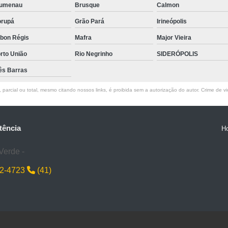
lumenau
Brusque
Calmon
rupá
Grão Pará
Irineópolis
bon Régis
Mafra
Major Vieira
rto União
Rio Negrinho
SIDERÓPOLIS
ês Barras
parcial ou total, mesmo citando nossos links, é proibida sem a autorização do autor. Crime de vi
tência
H
Verde -
22-4723
(41)