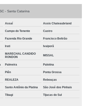
o
Tinta Branca para Pintar Janela de Ferro
arbono
Tinta para Aço Galvanizado
SC - Santa Catarina
 Chapa de Aço
Tinta para Janela de Aço
Assaí
Assis Chateaubriand
intar Aço
Tinta para Pintar Armário de Aço
Campo do Tenente
Castro
ra Portão de Aço
Tubos Aço Galvanizado
Fazenda Rio Grande
Francisco Beltrão
s Diâmetros
Tubos de Aço para Grades
Irati
Ivaiporã
 de Aço Vincado
Tubos em Aço
MARECHAL CANDIDO
MISSAL
triais Aço Carbono
Tubos Quadrados de Aço
RONDON
iga Aço Carbono
Viga Aço Galvanizado
a
Palmeira
Palotina
Piên
Ponta Grossa
a de Aço
Viga de Aço H
Viga U Aço
REALEZA
Rebouças
Viga U de Aço para Estrutura Metálica
Santo Antônio da Platina
São José dos Pinhais
jecida de Aço
Tibagi
Tijucas do Sul