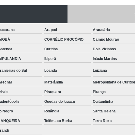
Telhas de Aço Galvanizado
Telhas em Aç
Tinta para Aço
Tinta para Aço C
Tinta para Armário de Aço
Tinta para
ucarana
Arapoti
Araucária
Tinta para Janelas de Ferro
Tinta para P
AIOBÁ
CORNÉLIO PROCÓPIO
Campo Mourão
Tinta para Pintar Porta de Aço
Tinta pa
ntenda
Curitiba
Dois Vizinhos
Tubos Aço Inox
Tubos de Aço Grande
AIPULANDIA
Ibiporã
Inácio Martins
Tubos de Aço Redondo
Tubos
ranjeiras do Sul
Loanda
Luiziana
Tubos Especiais Aço Carbono
Tubos Indus
Tubos Retangulares de Aço Carbono
V
rechal
Matelândia
Metropolitana de Curitib
nhais
Piraquara
Pitanga
Viga Aço Perfil I
Viga com Aço
Vig
udentópolis
Quedas do Iguaçu
Quitandinha
Viga U Aço Carbono
Viga U de Aço
o Negro
Rolândia
Santa Helena
Viga U Enri
RANQUEIRA
Telêmaco Borba
Terra Roxa
randi