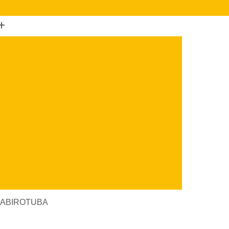
(47) 3624-1212
(47) 3622-4723
o Galvalume
Bobina Galvalume 0 43
 para Calha
Bobina Galvalume para Telhas
 Telha Galvalume
Bobina Tipo Galvalume
alvalume
Bobina Chapa Galvalume
hapa Galvalume
Bobina Galvalume 0 40
 Importada
Bobina Galvanizada para Telhas
nas Galvanizadas
Cantoneira Aço
 Aço Galvanizado
Cantoneira Aço Inox
e Aço Galvanizado
Cantoneira de Aço Inox
x
Cantoneira U Aço
Chapa Aço Carbono
e GUABIROTUBA
Aço Inox
Chapa de Aço Carbono