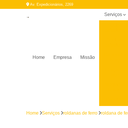
Av. Expedicionários, 2269
Serviços
Bobina
galvalume
Bobinas
galvalume
Cantoneira
Home
Empresa
Missão
de aço
Chapa de
aço
Máquinas
de solda
Parafuso
auto
brocante
Home
Serviços
roldanas de ferro
roldana de fe
Perfil
galvanizado