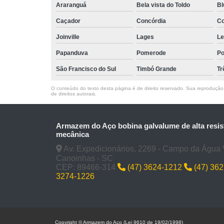
Araranguá
Bela vista do Toldo
B
Caçador
Concórdia
Co
Joinville
Lages
Le
Papanduva
Pomerode
Po
São Francisco do Sul
Timbó Grande
Tr
O conteúdo do texto desta página é de direito reservado. Sua reprodução, 
de direitos autorais
.
Armazem do Aço bobina galvalume de alta resis
mecânica
Av. Expedicionários, 2269 - Campo da Água 
Canoinhas - SC
CEP: 89466-314
(47) 3624-1212
(47) 36
3274-1226
Copyright © Armazem do Aço (Lei 9610 de 19/02/1998)