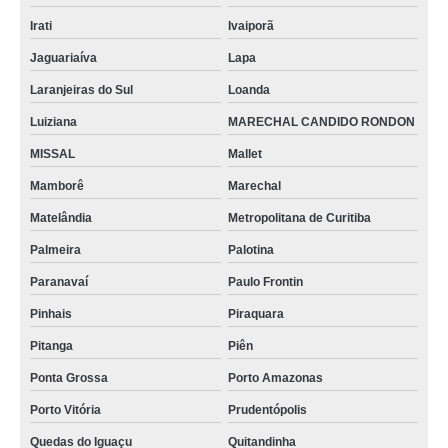
Irati
Ivaiporã
Jaguariaíva
Lapa
Laranjeiras do Sul
Loanda
Luiziana
MARECHAL CANDIDO RONDON
MISSAL
Mallet
Mamborê
Marechal
Matelândia
Metropolitana de Curitiba
Palmeira
Palotina
Paranavaí
Paulo Frontin
Pinhais
Piraquara
Pitanga
Piên
Ponta Grossa
Porto Amazonas
Porto Vitória
Prudentópolis
Quedas do Iguaçu
Quitandinha