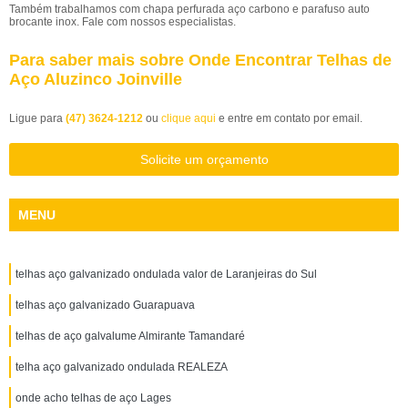
Também trabalhamos com chapa perfurada aço carbono e parafuso auto
brocante inox. Fale com nossos especialistas.
Para saber mais sobre Onde Encontrar Telhas de
Aço Aluzinco Joinville
Ligue para
(47) 3624-1212
ou
clique aqui
e entre em contato por email.
Solicite um orçamento
MENU
telhas aço galvanizado ondulada valor de Laranjeiras do Sul
telhas aço galvanizado Guarapuava
telhas de aço galvalume Almirante Tamandaré
telha aço galvanizado ondulada REALEZA
onde acho telhas de aço Lages