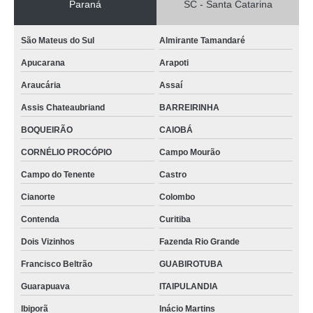
Paraná
SC - Santa Catarina
São Mateus do Sul
Almirante Tamandaré
Apucarana
Arapoti
Araucária
Assaí
Assis Chateaubriand
BARREIRINHA
BOQUEIRÃO
CAIOBÁ
CORNÉLIO PROCÓPIO
Campo Mourão
Campo do Tenente
Castro
Cianorte
Colombo
Contenda
Curitiba
Dois Vizinhos
Fazenda Rio Grande
Francisco Beltrão
GUABIROTUBA
Guarapuava
ITAIPULANDIA
Ibiporã
Inácio Martins