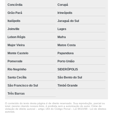
Concórdia
Corupá
Grão Pará
Irineópolis
Itaiópolis
Jaraguá do Sul
Joinville
Lages
Lebon Régis
Mafra
Major Vieira
Matos Costa
Monte Castelo
Papanduva
Pomerode
Porto União
Rio Negrinho
SIDERÓPOLIS
Santa Cecília
São Bento do Sul
São Francisco do Sul
Timbó Grande
Três Barras
O conteúdo do texto desta página é de direito reservado. Sua reprodução, parcial ou
total, mesmo citando nossos links, é proibida sem a autorização do autor. Crime de
violação de direito autoral – artigo 184 do Código Penal –
Lei 9610/98 - Lei de direitos
autorais
.