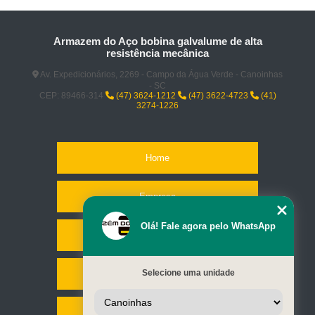
Armazem do Aço bobina galvalume de alta
resistência mecânica
Av. Expedicionários, 2269 - Campo da Água Verde - Canoinhas
- SC
CEP: 89466-314
(47) 3624-1212
(47) 3622-4723
(41)
3274-1226
Home
Empresa
Olá! Fale agora pelo WhatsApp
Missão
Selecione uma unidade
Serviços
Contato