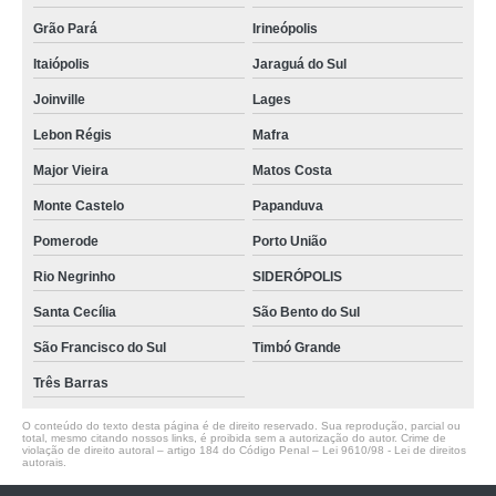
Grão Pará
Irineópolis
Itaiópolis
Jaraguá do Sul
Joinville
Lages
Lebon Régis
Mafra
Major Vieira
Matos Costa
Monte Castelo
Papanduva
Pomerode
Porto União
Rio Negrinho
SIDERÓPOLIS
Santa Cecília
São Bento do Sul
São Francisco do Sul
Timbó Grande
Três Barras
O conteúdo do texto desta página é de direito reservado. Sua reprodução, parcial ou
total, mesmo citando nossos links, é proibida sem a autorização do autor. Crime de
violação de direito autoral – artigo 184 do Código Penal –
Lei 9610/98 - Lei de direitos
autorais
.