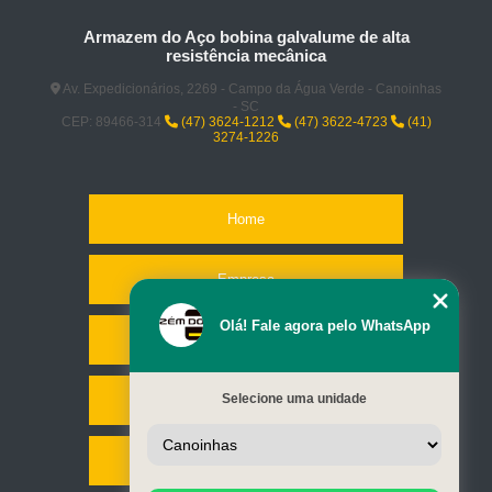
Armazem do Aço bobina galvalume de alta
resistência mecânica
Av. Expedicionários, 2269 - Campo da Água Verde - Canoinhas
- SC
CEP: 89466-314
(47) 3624-1212
(47) 3622-4723
(41)
3274-1226
Home
Empresa
Olá! Fale agora pelo WhatsApp
Missão
Selecione uma unidade
Serviços
Contato