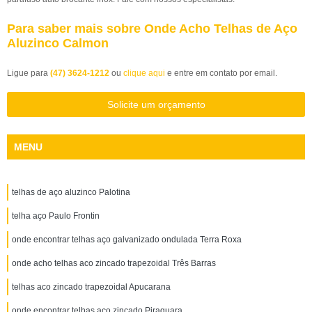
Para saber mais sobre Onde Acho Telhas de Aço
Aluzinco Calmon
Ligue para
(47) 3624-1212
ou
clique aqui
e entre em contato por email.
Solicite um orçamento
MENU
telhas de aço aluzinco Palotina
telha aço Paulo Frontin
onde encontrar telhas aço galvanizado ondulada Terra Roxa
onde acho telhas aco zincado trapezoidal Três Barras
telhas aco zincado trapezoidal Apucarana
onde encontrar telhas aço zincado Piraquara