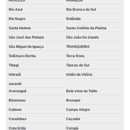
REALEZA
Rebouças
Rio Azul
Rio Branco do Sul
Rio Negro
Rolândia
Santa Helena
Santo Antônio da Platina
São José dos Pinhais
São João Do triunfo
São Miguel do Iguaçu
TRANQUEIRA
Telêmaco Borba
Terra Roxa
Tibagi
Tijucas do Sul
Ubiratã
União da Vitória
sarandi
Araranguá
Bela vista do Toldo
Blumenau
Brusque
Calmon
Campo Alegre
Canoinhas
Caçador
Concórdia
Corupá