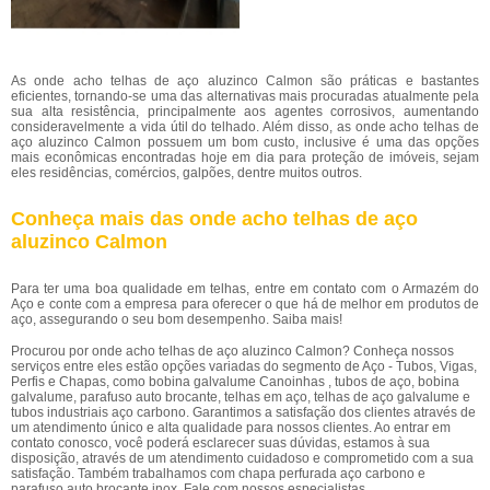
As onde acho telhas de aço aluzinco Calmon são práticas e bastantes
eficientes, tornando-se uma das alternativas mais procuradas atualmente pela
sua alta resistência, principalmente aos agentes corrosivos, aumentando
consideravelmente a vida útil do telhado. Além disso, as onde acho telhas de
aço aluzinco Calmon possuem um bom custo, inclusive é uma das opções
mais econômicas encontradas hoje em dia para proteção de imóveis, sejam
eles residências, comércios, galpões, dentre muitos outros.
Conheça mais das onde acho telhas de aço
aluzinco Calmon
Para ter uma boa qualidade em telhas, entre em contato com o Armazém do
Aço e conte com a empresa para oferecer o que há de melhor em produtos de
aço, assegurando o seu bom desempenho. Saiba mais!
Procurou por onde acho telhas de aço aluzinco Calmon? Conheça nossos
serviços entre eles estão opções variadas do segmento de Aço - Tubos, Vigas,
Perfis e Chapas, como bobina galvalume Canoinhas , tubos de aço, bobina
galvalume, parafuso auto brocante, telhas em aço, telhas de aço galvalume e
tubos industriais aço carbono. Garantimos a satisfação dos clientes através de
um atendimento único e alta qualidade para nossos clientes. Ao entrar em
contato conosco, você poderá esclarecer suas dúvidas, estamos à sua
disposição, através de um atendimento cuidadoso e comprometido com a sua
satisfação. Também trabalhamos com chapa perfurada aço carbono e
parafuso auto brocante inox. Fale com nossos especialistas.