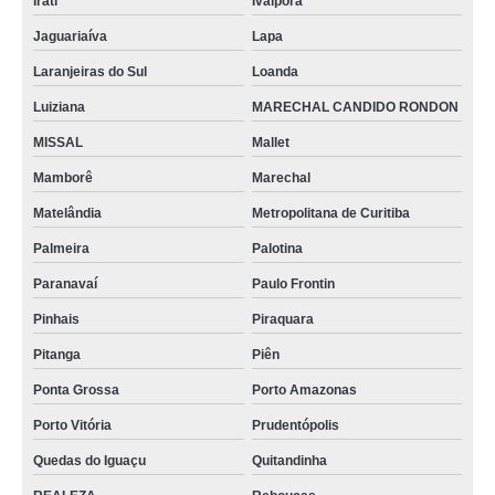
Irati
Ivaiporã
Jaguariaíva
Lapa
Laranjeiras do Sul
Loanda
Luiziana
MARECHAL CANDIDO RONDON
MISSAL
Mallet
Mamborê
Marechal
Matelândia
Metropolitana de Curitiba
Palmeira
Palotina
Paranavaí
Paulo Frontin
Pinhais
Piraquara
Pitanga
Piên
Ponta Grossa
Porto Amazonas
Porto Vitória
Prudentópolis
Quedas do Iguaçu
Quitandinha