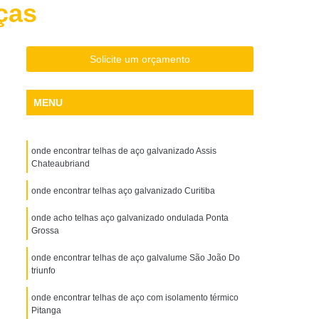
ças
Aço Galvanizado
Chapa de Aço Inox
o Xadrez
Chapa Perfurada Aço Carbono
Solda
Máquina de Solda Alumínio
Solicite um orçamento
Solda Eletrônica
Máquina de Solda Elétrica
MENU
da Industrial
Máquina de Solda Inversora
ínio
Máquina de Solda Pequena
onde encontrar telhas de aço galvanizado Assis
 Soldas
Parafuso Auto Brocante Flangeado
Chateaubriand
Parafuso Auto Brocante para Aço
onde encontrar telhas aço galvanizado Curitiba
Parafuso Auto Brocante para Drywall
onde acho telhas aço galvanizado ondulada Ponta
Parafuso Auto Brocante para Madeira
Grossa
Parafuso Auto Brocante para Telha
onde encontrar telhas de aço galvalume São João Do
triunfo
Parafuso Auto Brocante Sextavado
onde encontrar telhas de aço com isolamento térmico
o Galvanizado
Perfil em Aço Galvanizado
Pitanga