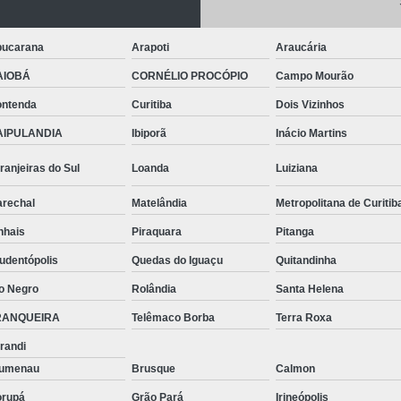
Telhas de Aço Galvanizado
Telhas em Aç
Tinta para Aço
Tinta para Aço C
ucarana
Arapoti
Araucária
Tinta para Armário de Aço
Tinta para
AIOBÁ
CORNÉLIO PROCÓPIO
Campo Mourão
Tinta para Janelas de Ferro
Tinta para P
ntenda
Curitiba
Dois Vizinhos
Tinta para Pintar Porta de Aço
Tinta pa
AIPULANDIA
Ibiporã
Inácio Martins
Tubos Aço Inox
Tubos de Aço Grande
ranjeiras do Sul
Loanda
Luiziana
Tubos de Aço Redondo
Tubos
rechal
Matelândia
Metropolitana de Curitib
Tubos Especiais Aço Carbono
Tubos Indus
nhais
Piraquara
Pitanga
Tubos Retangulares de Aço Carbono
V
udentópolis
Quedas do Iguaçu
Quitandinha
Viga Aço Perfil I
Viga com Aço
Vig
o Negro
Rolândia
Santa Helena
Viga U Aço Carbono
Viga U de Aço
RANQUEIRA
Telêmaco Borba
Terra Roxa
Viga U Enri
randi
lumenau
Brusque
Calmon
rupá
Grão Pará
Irineópolis