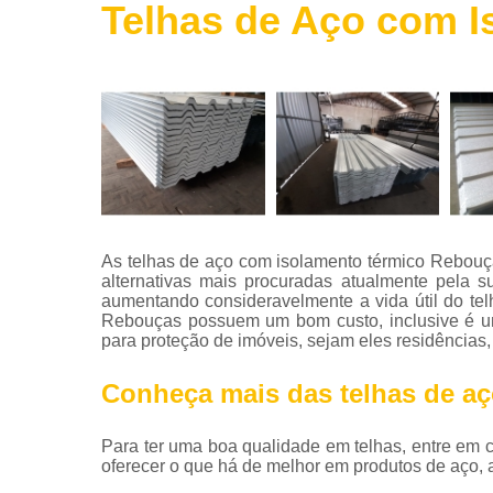
Telhas de Aço com 
Roldanas
de ferro
Telas de
aço
Telha de
aço
Tintas para
aço
Tubos de
As telhas de aço com isolamento térmico Rebouça
aço
alternativas mais procuradas atualmente pela su
aumentando consideravelmente a vida útil do tel
Vigas de
Rebouças possuem um bom custo, inclusive é u
aço
para proteção de imóveis, sejam eles residências,
Conheça mais das telhas de a
Para ter uma boa qualidade em telhas, entre em
oferecer o que há de melhor em produtos de aço