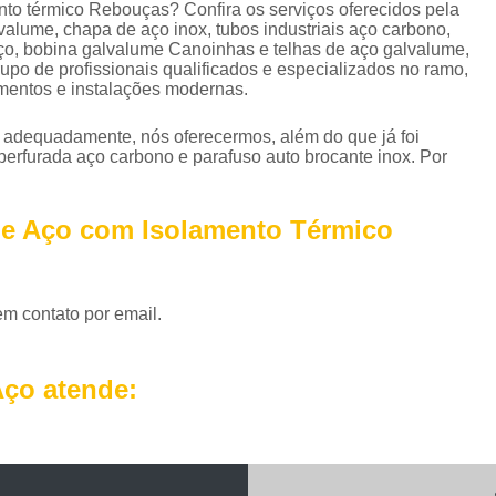
Perfil em U Galvanizado
Perfil Metálico
to térmico Rebouças? Confira os serviços oferecidos pela
lume, chapa de aço inox, tubos industriais aço carbono,
Perfil T Galvanizado
Perfil Tipo U Ga
aço, bobina galvalume Canoinhas e telhas de aço galvalume,
rupo de profissionais qualificados e especializados no ramo,
Perfil U Ferro Galvanizado
Perfil U Ga
mentos e instalações modernas.
Roldana de Ferro com Gancho
o adequadamente, nós oferecermos, além do que já foi
perfurada aço carbono e parafuso auto brocante inox. Por
Roldana de Ferro Fundido
Rol
Roldana de Ferro para Portão
Roldana de 
de Aço com Isolamento Térmico
Roldana Ferro
Roldana Ferro 
Tela Aço Carbono Perfurada
Tela Aço Expa
Tela Aço Soldada
Tela de Aço
Tela d
em contato por email.
Tela de Aço Inox
Tela em Aço
Tela em
ço atende:
Telhas Aço Galvanizado Ondulada
Telhas 
Telhas de Aço
Telhas de Aço A
Telhas de Aço com Isolamento Té