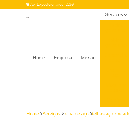
Av. Expedicionários, 2269
Serviços
Bobina
galvalume
Bobinas
galvalume
Cantoneira
Home
Empresa
Missão
de aço
Chapa de
aço
Máquinas
de solda
Parafuso
auto
brocante
Home
Serviços
telha de aço
telhas aço zincad
Perfil
galvanizado