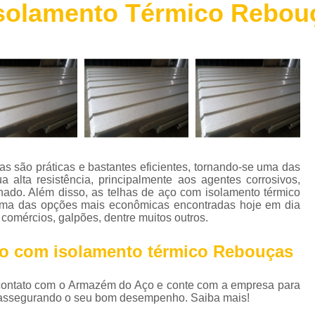
Isolamento Térmico Rebou
Chapa de Aço Escovado
Chapa de 
Chapa de Aço Perfurada
Chapa de Aç
Chapa Xadrez Aço
Máquina de 
Máquina de Solda de Alumínio
Máquina de 
Máquina de Solda Grande
Máquina de Sol
Máquina de Solda para Soldar Alum
Máquina de Solda Profissional
Máquina de
s são práticas e bastantes eficientes, tornando-se uma das
Parafuso Auto Brocante Inox
a alta resistência, principalmente aos agentes corrosivos,
hado. Além disso, as telhas de aço com isolamento térmico
Parafuso Auto Brocante para Concreto
ma das opções mais econômicas encontradas hoje em dia
 comércios, galpões, dentre muitos outros.
Parafuso Auto Brocante para Ferro
ço com isolamento térmico Rebouças
Parafuso Auto Brocante para Metal
Parafuso Auto Brocante Philips
 contato com o Armazém do Aço e conte com a empresa para
Perfil Caibro Galvanizado
Perfil de Aç
, assegurando o seu bom desempenho. Saiba mais!