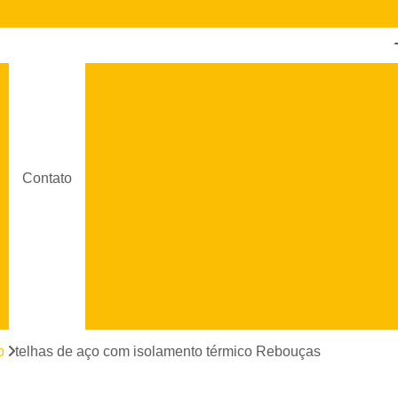
Bobina de Galvalume
Bobina Estil
Bobina Galvalume 0 50
Bobina Galvalume
Bobina Galvalume Pintada
Bobina para
Galvalume Bobina
Bobina Aço G
Contato
Bobina de Aço Galvalume
Bobina de C
Bobina Galvalume Csn
Bobina Galvalume
Bobina Listada Galvalume
Bobi
Cantoneira Aço Carbono
Cantoneira
Cantoneira de Aço Carbono
Cantoneira d
Cantoneira em Aço
Cantoneira em Aço Ino
o
telhas de aço com isolamento térmico Rebouças
Chapa Aço Galvanizado
Chapa 