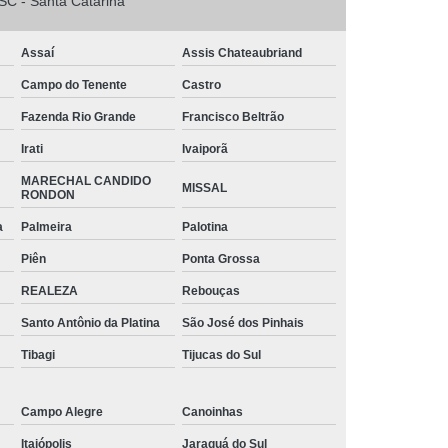
SC - Santa Catarina
o
Tinta Branca para Pintar Janela de Ferro
arbono
Tinta para Aço Galvanizado
Assaí
Assis Chateaubriand
 Chapa de Aço
Tinta para Janela de Aço
Campo do Tenente
Castro
intar Aço
Tinta para Pintar Armário de Aço
Fazenda Rio Grande
Francisco Beltrão
ra Portão de Aço
Tubos Aço Galvanizado
Irati
Ivaiporã
s Diâmetros
Tubos de Aço para Grades
MARECHAL CANDIDO
MISSAL
RONDON
 de Aço Vincado
Tubos em Aço
a
Palmeira
Palotina
triais Aço Carbono
Tubos Quadrados de Aço
Piên
Ponta Grossa
iga Aço Carbono
Viga Aço Galvanizado
REALEZA
Rebouças
a de Aço
Viga de Aço H
Viga U Aço
Santo Antônio da Platina
São José dos Pinhais
Viga U de Aço para Estrutura Metálica
Tibagi
Tijucas do Sul
jecida de Aço
Campo Alegre
Canoinhas
Itaiópolis
Jaraguá do Sul