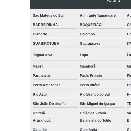
Paraná
São Mateus do Sul
Almirante Tamandaré
Ap
BARREIRINHA
BOQUEIRÃO
C
Cianorte
Colombo
Co
GUABIROTUBA
Guarapuava
IT
Jaguariaíva
Lapa
La
Mallet
Mamborê
Ma
Paranavaí
Paulo Frontin
Pi
Porto Amazonas
Porto Vitória
Pr
Rio Azul
Rio Branco do Sul
Ri
São João Do triunfo
São Miguel do Iguaçu
T
Ubiratã
União da Vitória
sa
Araranguá
Bela vista do Toldo
B
Caçador
Concórdia
Co