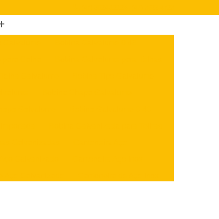
(47) 3624-1212
(47) 3622-4723
o Galvalume
Bobina Galvalume 0 43
 para Calha
Bobina Galvalume para Telhas
 Telha Galvalume
Bobina Tipo Galvalume
alvalume
Bobina Chapa Galvalume
hapa Galvalume
Bobina Galvalume 0 40
 Importada
Bobina Galvanizada para Telhas
nas Galvanizadas
Cantoneira Aço
 Aço Galvanizado
Cantoneira Aço Inox
e Aço Galvanizado
Cantoneira de Aço Inox
x
Cantoneira U Aço
Chapa Aço Carbono
Aço Inox
Chapa de Aço Carbono