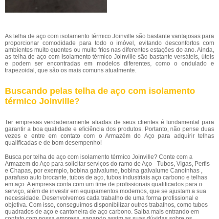
As telha de aço com isolamento térmico Joinville são bastante vantajosas para
proporcionar comodidade para todo o imóvel, evitando desconfortos com
ambientes muito quentes ou muito frios nas diferentes estações do ano. Ainda,
as telha de aço com isolamento térmico Joinville são bastante versáteis, úteis
e podem ser encontradas em modelos diferentes, como o ondulado e
trapezoidal, que são os mais comuns atualmente.
Buscando pelas telha de aço com isolamento
térmico Joinville?
Ter empresas verdadeiramente aliadas de seus clientes é fundamental para
garantir a boa qualidade e eficiência dos produtos. Portanto, não pense duas
vezes e entre em contato com o Armazém do Aço para adquirir telhas
qualificadas e de bom desempenho!
Busca por telha de aço com isolamento térmico Joinville? Conte com a
Armazem do Aço para solicitar serviços do ramo de Aço - Tubos, Vigas, Perfis
e Chapas, por exemplo, bobina galvalume, bobina galvalume Canoinhas ,
parafuso auto brocante, tubos de aço, tubos industriais aço carbono e telhas
em aço. A empresa conta com um time de profissionais qualificados para o
serviço, além de investir em equipamentos modernos, que se ajustam a sua
necessidade. Desenvolvemos cada trabalho de uma forma profissional e
objetiva. Com isso, conseguimos disponibilizar outros trabalhos, como tubos
quadrados de aço e cantoneira de aço carbono. Saiba mais entrando em
contato com nossa empresa, sanando assim as suas dúvidas sobre os