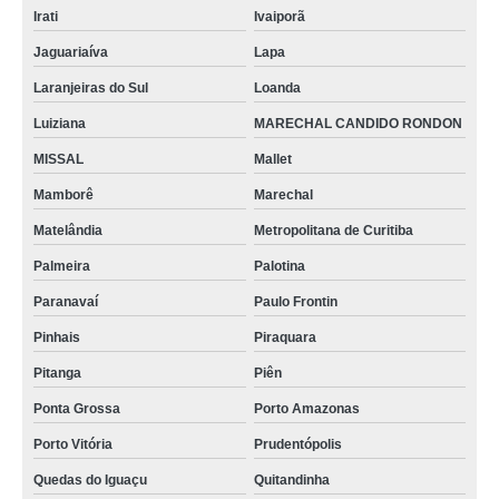
Irati
Ivaiporã
Jaguariaíva
Lapa
Laranjeiras do Sul
Loanda
Luiziana
MARECHAL CANDIDO RONDON
MISSAL
Mallet
Mamborê
Marechal
Matelândia
Metropolitana de Curitiba
Palmeira
Palotina
Paranavaí
Paulo Frontin
Pinhais
Piraquara
Pitanga
Piên
Ponta Grossa
Porto Amazonas
Porto Vitória
Prudentópolis
Quedas do Iguaçu
Quitandinha