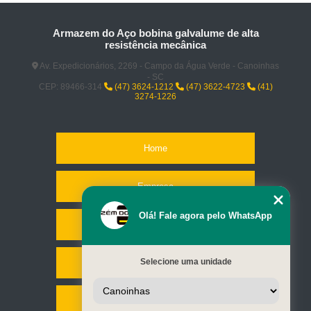
Armazem do Aço bobina galvalume de alta
resistência mecânica
Av. Expedicionários, 2269 - Campo da Água Verde - Canoinhas
- SC
CEP: 89466-314
(47) 3624-1212
(47) 3622-4723
(41)
3274-1226
Home
Empresa
Olá! Fale agora pelo WhatsApp
Missão
Selecione uma unidade
Serviços
Contato