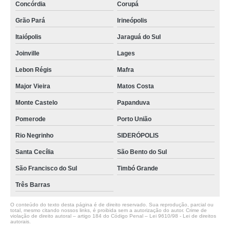
Concórdia
Corupá
Grão Pará
Irineópolis
Itaiópolis
Jaraguá do Sul
Joinville
Lages
Lebon Régis
Mafra
Major Vieira
Matos Costa
Monte Castelo
Papanduva
Pomerode
Porto União
Rio Negrinho
SIDERÓPOLIS
Santa Cecília
São Bento do Sul
São Francisco do Sul
Timbó Grande
Três Barras
O conteúdo do texto desta página é de direito reservado. Sua reprodução, parcial ou
total, mesmo citando nossos links, é proibida sem a autorização do autor. Crime de
violação de direito autoral – artigo 184 do Código Penal –
Lei 9610/98 - Lei de direitos
autorais
.