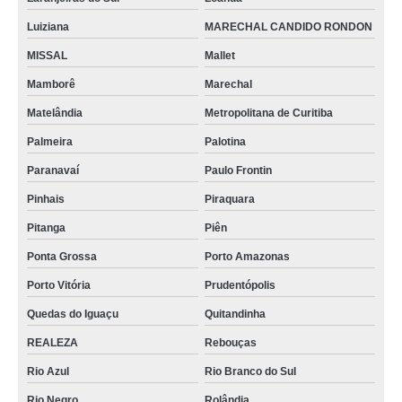
Luiziana
MARECHAL CANDIDO RONDON
MISSAL
Mallet
Mamborê
Marechal
Matelândia
Metropolitana de Curitiba
Palmeira
Palotina
Paranavaí
Paulo Frontin
Pinhais
Piraquara
Pitanga
Piên
Ponta Grossa
Porto Amazonas
Porto Vitória
Prudentópolis
Quedas do Iguaçu
Quitandinha
REALEZA
Rebouças
Rio Azul
Rio Branco do Sul
Rio Negro
Rolândia