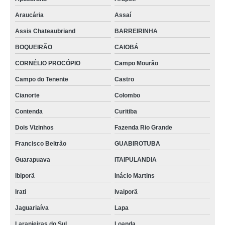
Araucária
Assaí
Assis Chateaubriand
BARREIRINHA
BOQUEIRÃO
CAIOBÁ
CORNÉLIO PROCÓPIO
Campo Mourão
Campo do Tenente
Castro
Cianorte
Colombo
Contenda
Curitiba
Dois Vizinhos
Fazenda Rio Grande
Francisco Beltrão
GUABIROTUBA
Guarapuava
ITAIPULANDIA
Ibiporã
Inácio Martins
Irati
Ivaiporã
Jaguariaíva
Lapa
Laranjeiras do Sul
Loanda