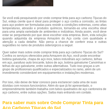
Se você está pesquisando por onde comprar tinta para aço carbono Tijucas do
Sul, esteja ciente que é ideal para proteger o aço contra a corrosão, as tintas
para aço podem ser formuladas para resistir a condições extremas, como altas
temperaturas, abrasão e produtos químicos, tornando-as uma escolha ideal
para uma ampla variedade de ambientes e indústrias. Ainda assim, você deve
estar se perguntando por que deve escolher esta empresa. Bom, esta solução
quando adquirida da empresa Armazém do Aço conta com qualidade e
atenção a cada detalhe. Não perca a chance de conferir essa e outras
sugestões no ramo de produtos siderúrgicos a seguir.
Quer saber mais sobre onde comprar tinta para aço carbono Tijucas do Sul?
Confira os serviços oferecidos pela Armazem do Aço, você pode encontrar
bobina galvalume, chapa de aço inox, tubos industriais aço carbono, telhas
em aço, parafuso auto brocante, tubos de aço, bobina galvalume Canoinhas e
telhas de aço galvalume, entre outras alternativas. Tudo isso graças a um
grupo de profissionais qualificados e especializados no ramo, além de um
investimento considerável em equipamentos e instalações modernas.
Por isso, não deixe de falar conosco para esclarecer cada uma de suas
dúvidas com nossos funcionários. Além do que já foi apresentado, o
empreendimento também trabalha com tubos quadrados de aço cantoneira de
aço carbono, entre outras opções. Saiba mais entrando em contato.
Para saber mais sobre Onde Comprar Tinta para
Aço Carbono Tijucas do Sul