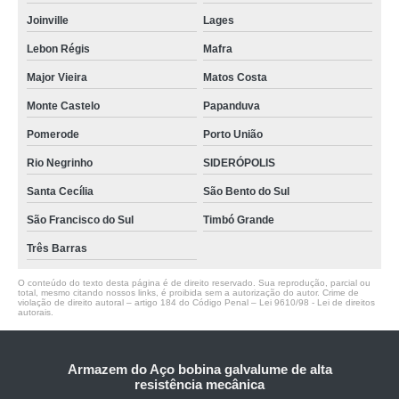
Joinville
Lages
Lebon Régis
Mafra
Major Vieira
Matos Costa
Monte Castelo
Papanduva
Pomerode
Porto União
Rio Negrinho
SIDERÓPOLIS
Santa Cecília
São Bento do Sul
São Francisco do Sul
Timbó Grande
Três Barras
O conteúdo do texto desta página é de direito reservado. Sua reprodução, parcial ou
total, mesmo citando nossos links, é proibida sem a autorização do autor. Crime de
violação de direito autoral – artigo 184 do Código Penal –
Lei 9610/98 - Lei de direitos
autorais
.
Armazem do Aço bobina galvalume de alta
resistência mecânica