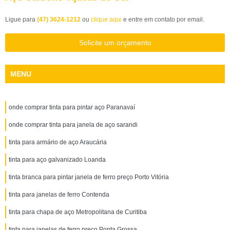
Ligue para
(47) 3624-1212
ou
clique aqui
e entre em contato por email.
Solicite um orçamento
MENU
onde comprar tinta para pintar aço Paranavaí
onde comprar tinta para janela de aço sarandi
tinta para armário de aço Araucária
tinta para aço galvanizado Loanda
tinta branca para pintar janela de ferro preço Porto Vitória
tinta para janelas de ferro Contenda
tinta para chapa de aço Metropolitana de Curitiba
tinta para janelas de ferro preço Ponta Grossa