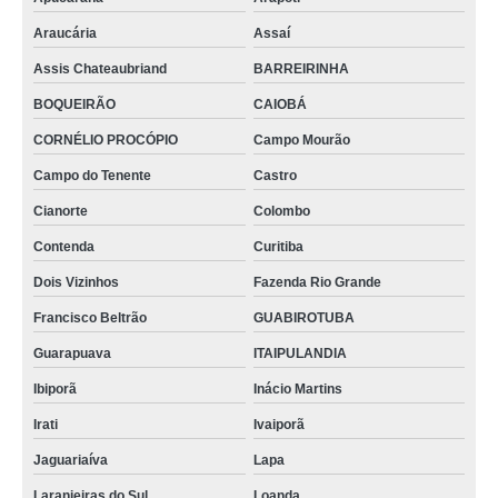
Araucária
Assaí
Assis Chateaubriand
BARREIRINHA
BOQUEIRÃO
CAIOBÁ
CORNÉLIO PROCÓPIO
Campo Mourão
Campo do Tenente
Castro
Cianorte
Colombo
Contenda
Curitiba
Dois Vizinhos
Fazenda Rio Grande
Francisco Beltrão
GUABIROTUBA
Guarapuava
ITAIPULANDIA
Ibiporã
Inácio Martins
Irati
Ivaiporã
Jaguariaíva
Lapa
Laranjeiras do Sul
Loanda