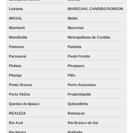
Luiziana
MARECHAL CANDIDO RONDON
MISSAL
Mallet
Mamborê
Marechal
Matelândia
Metropolitana de Curitiba
Palmeira
Palotina
Paranavaí
Paulo Frontin
Pinhais
Piraquara
Pitanga
Piên
Ponta Grossa
Porto Amazonas
Porto Vitória
Prudentópolis
Quedas do Iguaçu
Quitandinha
REALEZA
Rebouças
Rio Azul
Rio Branco do Sul
Rio Negro
Rolândia