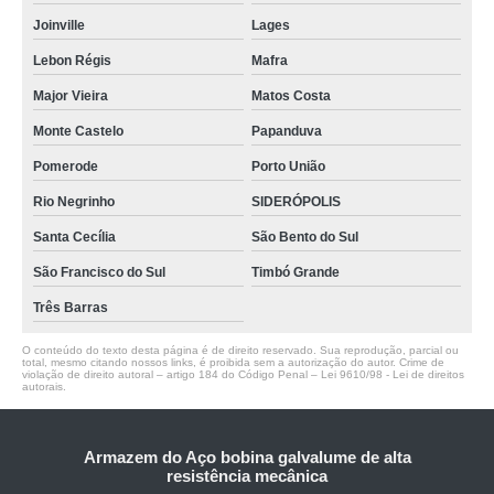
Joinville
Lages
Lebon Régis
Mafra
Major Vieira
Matos Costa
Monte Castelo
Papanduva
Pomerode
Porto União
Rio Negrinho
SIDERÓPOLIS
Santa Cecília
São Bento do Sul
São Francisco do Sul
Timbó Grande
Três Barras
O conteúdo do texto desta página é de direito reservado. Sua reprodução, parcial ou
total, mesmo citando nossos links, é proibida sem a autorização do autor. Crime de
violação de direito autoral – artigo 184 do Código Penal –
Lei 9610/98 - Lei de direitos
autorais
.
Armazem do Aço bobina galvalume de alta
resistência mecânica