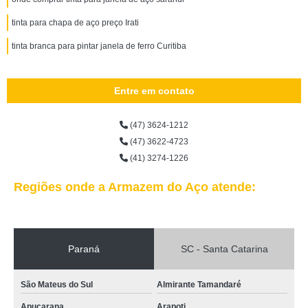
tinta para chapa de aço preço Irati
tinta branca para pintar janela de ferro Curitiba
Entre em contato
(47) 3624-1212
(47) 3622-4723
(41) 3274-1226
Regiões onde a Armazem do Aço atende:
Paraná
SC - Santa Catarina
São Mateus do Sul
Almirante Tamandaré
Apucarana
Arapoti