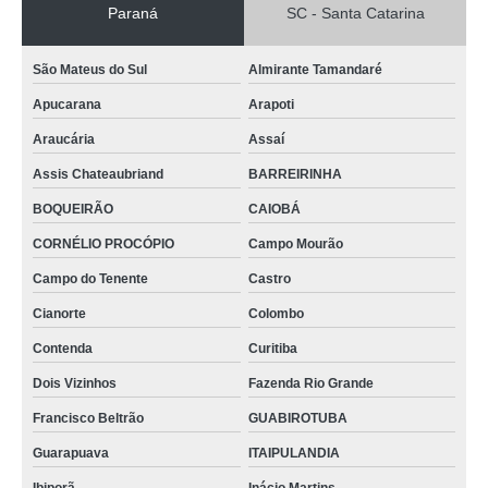
Paraná
SC - Santa Catarina
São Mateus do Sul
Almirante Tamandaré
Apucarana
Arapoti
Araucária
Assaí
Assis Chateaubriand
BARREIRINHA
BOQUEIRÃO
CAIOBÁ
CORNÉLIO PROCÓPIO
Campo Mourão
Campo do Tenente
Castro
Cianorte
Colombo
Contenda
Curitiba
Dois Vizinhos
Fazenda Rio Grande
Francisco Beltrão
GUABIROTUBA
Guarapuava
ITAIPULANDIA