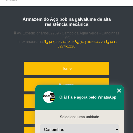
autorais
.
Armazem do Aço bobina galvalume de alta
resistência mecânica
Av. Expedicionários, 2269 - Campo da Água Verde - Canoinhas
- SC
CEP: 89466-314
(47) 3624-1212
(47) 3622-4723
(41)
3274-1226
Home
Empresa
Olá! Fale agora pelo WhatsApp
Missão
Selecione uma unidade
Serviços