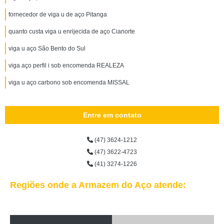
fornecedor de viga u de aço Pitanga
quanto custa viga u enrijecida de aço Cianorte
viga u aço São Bento do Sul
viga aço perfil i sob encomenda REALEZA
viga u aço carbono sob encomenda MISSAL
Entre em contato
(47) 3624-1212
(47) 3622-4723
(41) 3274-1226
Regiões onde a Armazem do Aço atende: