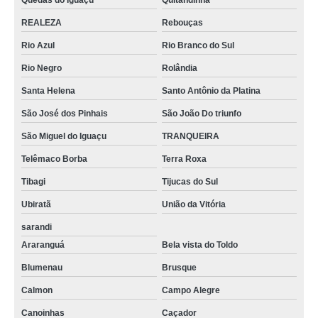
Quedas do Iguaçu
Quitandinha
REALEZA
Rebouças
Rio Azul
Rio Branco do Sul
Rio Negro
Rolândia
Santa Helena
Santo Antônio da Platina
São José dos Pinhais
São João Do triunfo
São Miguel do Iguaçu
TRANQUEIRA
Telêmaco Borba
Terra Roxa
Tibagi
Tijucas do Sul
Ubiratã
União da Vitória
sarandi
Araranguá
Bela vista do Toldo
Blumenau
Brusque
Calmon
Campo Alegre
Canoinhas
Caçador