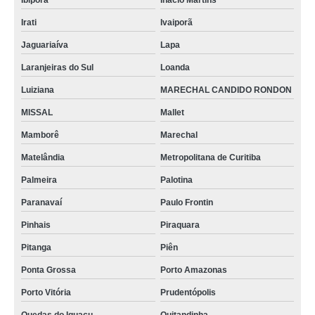
Ibiporã
Inácio Martins
Irati
Ivaiporã
Jaguariaíva
Lapa
Laranjeiras do Sul
Loanda
Luiziana
MARECHAL CANDIDO RONDON
MISSAL
Mallet
Mamborê
Marechal
Matelândia
Metropolitana de Curitiba
Palmeira
Palotina
Paranavaí
Paulo Frontin
Pinhais
Piraquara
Pitanga
Piên
Ponta Grossa
Porto Amazonas
Porto Vitória
Prudentópolis