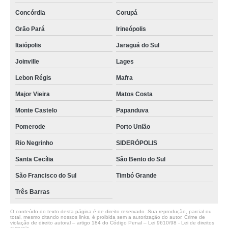
Concórdia
Corupá
Grão Pará
Irineópolis
Itaiópolis
Jaraguá do Sul
Joinville
Lages
Lebon Régis
Mafra
Major Vieira
Matos Costa
Monte Castelo
Papanduva
Pomerode
Porto União
Rio Negrinho
SIDERÓPOLIS
Santa Cecília
São Bento do Sul
São Francisco do Sul
Timbó Grande
Três Barras
O conteúdo do texto desta página é de direito reservado. Sua reprodução, parcial ou
total, mesmo citando nossos links, é proibida sem a autorização do autor. Crime de
violação de direito autoral – artigo 184 do Código Penal –
Lei 9610/98 - Lei de direitos