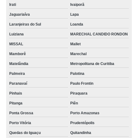
Irati
Ivaiporã
Jaguariaíva
Lapa
Laranjeiras do Sul
Loanda
Luiziana
MARECHAL CANDIDO RONDON
MISSAL
Mallet
Mamborê
Marechal
Matelândia
Metropolitana de Curitiba
Palmeira
Palotina
Paranavaí
Paulo Frontin
Pinhais
Piraquara
Pitanga
Piên
Ponta Grossa
Porto Amazonas
Porto Vitória
Prudentópolis
Quedas do Iguaçu
Quitandinha