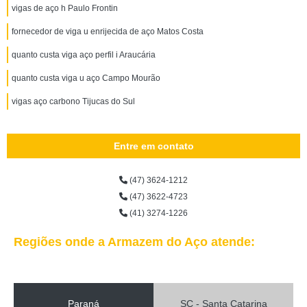
vigas de aço h Paulo Frontin
fornecedor de viga u enrijecida de aço Matos Costa
quanto custa viga aço perfil i Araucária
quanto custa viga u aço Campo Mourão
vigas aço carbono Tijucas do Sul
Entre em contato
(47) 3624-1212
(47) 3622-4723
(41) 3274-1226
Regiões onde a Armazem do Aço atende:
Paraná
SC - Santa Catarina