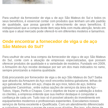
Para usufruir da fornecedor de viga u de aço São Mateus do Sul e todos os
seus benefícios, é essencial contar com produtos que tenham um alto padrão
de qualidade, que possa garantir o oferecimento de seus benefícios. É
indispensável que a compra deste item seja feita com muita atenção, tendo em
vista que o atual mercado pode oferecê-lo em diferentes modelos e tamanhos.
Onde encontrar a fornecedor de viga u de aço
São Mateus do Sul?
Para usufruir de uma boa compra da fornecedor de viga u de aço São Mateus
do Sul, conte com a atuação de empresas especializadas, que possam
oferecer produtos de qualidade e a variedade de modelos. Fundado em 2009,
o Armazém do Aço recebe destaque por ser um dos mais indicados no ramo,
sempre priorizando a máxima qualidade.
Está procurando por fornecedor de viga u de aço São Mateus do Sul? Saiba
que através da Armazem do Aço você encontra bobina galvalume, telhas de
aço galvalume, telhas em aço, chapa de aço inox, tubos de aço, bobina
galvalume Canoinhas , entre outras opções de serviços da área de Aço -
Tubos, Vigas, Perfis e Chapas. Com o objetivo de trazer a satisfação a todos
os clientes, a empresa entende que sua melhor destaque é conquistar a
confiança de cada um. Tudo isso só é possível através do investimento em
equipamentos modernos e profissionais experientes. Executamos nossos
serviços de forma excelente e Qualificada. Com um atendimento diferenciado
e cuidadoso, teremos o prazer de sanar suas dúvidas. Por isso, não deixe de