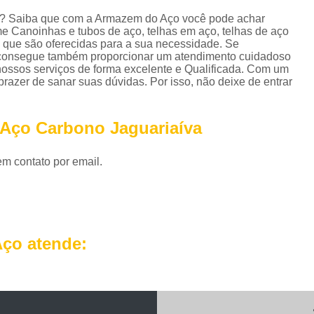
Perfil em U Galvanizado
Perfil Metálico
a? Saiba que com a Armazem do Aço você pode achar
Perfil T Galvanizado
Perfil Tipo U Ga
e Canoinhas e tubos de aço, telhas em aço, telhas de aço
 que são oferecidas para a sua necessidade. Se
Perfil U Ferro Galvanizado
Perfil U Ga
 consegue também proporcionar um atendimento cuidadoso
nossos serviços de forma excelente e Qualificada. Com um
Roldana de Ferro com Gancho
razer de sanar suas dúvidas. Por isso, não deixe de entrar
Roldana de Ferro Fundido
Rol
 Aço Carbono Jaguariaíva
Roldana de Ferro para Portão
Roldana de 
Roldana Ferro
Roldana Ferro 
em contato por email.
Tela Aço Carbono Perfurada
Tela Aço Expa
Tela Aço Soldada
Tela de Aço
Tela d
Tela de Aço Inox
Tela em Aço
Tela em
ço atende:
Telhas Aço Galvanizado Ondulada
Telhas 
Telhas de Aço
Telhas de Aço A
Telhas de Aço com Isolamento Té