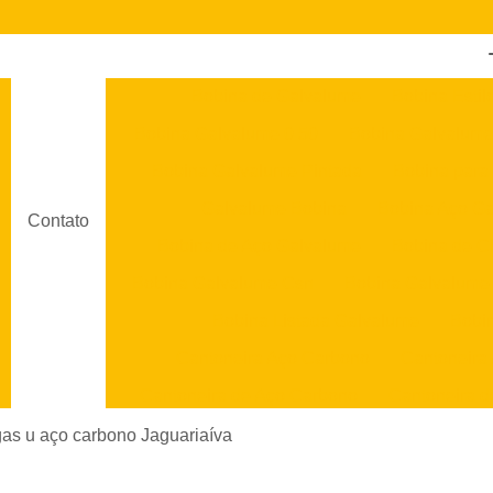
Bobina de Galvalume
Bobina Estil
Bobina Galvalume 0 50
Bobina Galvalume
Bobina Galvalume Pintada
Bobina para
Galvalume Bobina
Bobina Aço G
Contato
Bobina de Aço Galvalume
Bobina de C
Bobina Galvalume Csn
Bobina Galvalume
Bobina Listada Galvalume
Bobi
Cantoneira Aço Carbono
Cantoneira
Cantoneira de Aço Carbono
Cantoneira d
Cantoneira em Aço
Cantoneira em Aço Ino
gas u aço carbono Jaguariaíva
Chapa Aço Galvanizado
Chapa 