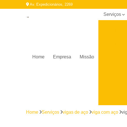
Av. Expedicionários, 2269
Serviços
Bobina
galvalume
Bobinas
galvalume
Cantoneira
Home
Empresa
Missão
de aço
Chapa de
aço
Máquinas
de solda
Parafuso
auto
brocante
Home
Serviços
vigas de aço
viga com aço
vi
Perfil
galvanizado