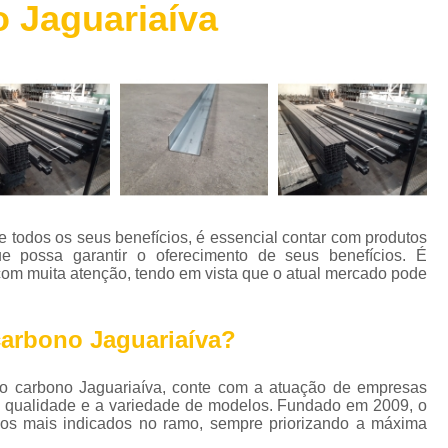
 Jaguariaíva
Chapa de Aço Escovado
Chapa de 
Chapa de Aço Perfurada
Chapa de Aç
Chapa Xadrez Aço
Máquina de 
Máquina de Solda de Alumínio
Máquina de 
Máquina de Solda Grande
Máquina de Sol
Máquina de Solda para Soldar Alum
Máquina de Solda Profissional
Máquina de
e todos os seus benefícios, é essencial contar com produtos
Parafuso Auto Brocante Inox
 possa garantir o oferecimento de seus benefícios. É
 com muita atenção, tendo em vista que o atual mercado pode
Parafuso Auto Brocante para Concreto
Parafuso Auto Brocante para Ferro
carbono Jaguariaíva?
Parafuso Auto Brocante para Metal
o carbono Jaguariaíva, conte com a atuação de empresas
Parafuso Auto Brocante Philips
e qualidade e a variedade de modelos. Fundado em 2009, o
Perfil Caibro Galvanizado
Perfil de Aç
s mais indicados no ramo, sempre priorizando a máxima