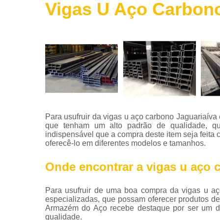
Vigas U Aço Carbono
Roldanas
de ferro
Telas de
aço
Telha de
aço
Tintas para
aço
Tubos de
Para usufruir da vigas u aço carbono Jaguariaíva 
aço
que tenham um alto padrão de qualidade, que
indispensável que a compra deste item seja feita
Vigas de
oferecê-lo em diferentes modelos e tamanhos.
aço
Onde encontrar a vigas u aço 
Para usufruir de uma boa compra da vigas u aç
especializadas, que possam oferecer produtos d
Armazém do Aço recebe destaque por ser um do
qualidade.