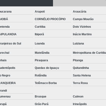
Telhas de Aço Galvanizado
Telhas em Aç
Tinta para Aço
Tinta para Aço C
ucarana
Arapoti
Araucária
Tinta para Armário de Aço
Tinta para
AIOBÁ
CORNÉLIO PROCÓPIO
Campo Mourão
Tinta para Janelas de Ferro
Tinta para P
ntenda
Curitiba
Dois Vizinhos
Tinta para Pintar Porta de Aço
Tinta pa
AIPULANDIA
Ibiporã
Inácio Martins
Tubos Aço Inox
Tubos de Aço Grande
ranjeiras do Sul
Loanda
Luiziana
Tubos de Aço Redondo
Tubos
rechal
Matelândia
Metropolitana de Curitib
Tubos Especiais Aço Carbono
Tubos Indus
nhais
Piraquara
Pitanga
Tubos Retangulares de Aço Carbono
V
udentópolis
Quedas do Iguaçu
Quitandinha
Viga Aço Perfil I
Viga com Aço
Vig
o Negro
Rolândia
Santa Helena
Viga U Aço Carbono
Viga U de Aço
RANQUEIRA
Telêmaco Borba
Terra Roxa
Viga U Enri
randi
lumenau
Brusque
Calmon
rupá
Grão Pará
Irineópolis