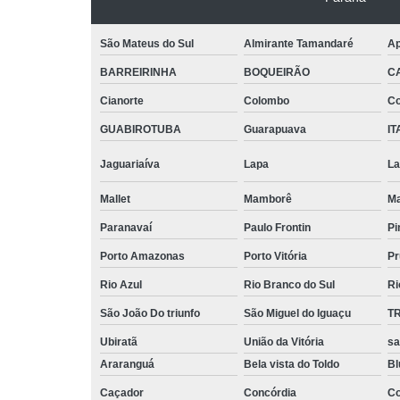
São Mateus do Sul
Almirante Tamandaré
Ap
BARREIRINHA
BOQUEIRÃO
C
Cianorte
Colombo
Co
GUABIROTUBA
Guarapuava
IT
Jaguariaíva
Lapa
La
Mallet
Mamborê
Ma
Paranavaí
Paulo Frontin
Pi
Porto Amazonas
Porto Vitória
Pr
Rio Azul
Rio Branco do Sul
Ri
São João Do triunfo
São Miguel do Iguaçu
T
Ubiratã
União da Vitória
sa
Araranguá
Bela vista do Toldo
B
Caçador
Concórdia
Co