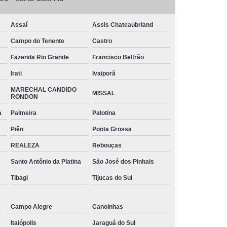
o
Tinta Branca para Pintar Janela de Ferro
arbono
Tinta para Aço Galvanizado
Assaí
Assis Chateaubriand
 Chapa de Aço
Tinta para Janela de Aço
Campo do Tenente
Castro
intar Aço
Tinta para Pintar Armário de Aço
Fazenda Rio Grande
Francisco Beltrão
ra Portão de Aço
Tubos Aço Galvanizado
Irati
Ivaiporã
s Diâmetros
Tubos de Aço para Grades
MARECHAL CANDIDO
MISSAL
RONDON
 de Aço Vincado
Tubos em Aço
a
Palmeira
Palotina
triais Aço Carbono
Tubos Quadrados de Aço
Piên
Ponta Grossa
iga Aço Carbono
Viga Aço Galvanizado
REALEZA
Rebouças
a de Aço
Viga de Aço H
Viga U Aço
Santo Antônio da Platina
São José dos Pinhais
Viga U de Aço para Estrutura Metálica
Tibagi
Tijucas do Sul
jecida de Aço
Campo Alegre
Canoinhas
Itaiópolis
Jaraguá do Sul