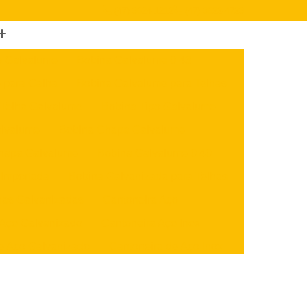
(47) 3624-1212
(47) 3622-4723
o Galvalume
Bobina Galvalume 0 43
 para Calha
Bobina Galvalume para Telhas
 Telha Galvalume
Bobina Tipo Galvalume
alvalume
Bobina Chapa Galvalume
hapa Galvalume
Bobina Galvalume 0 40
 Importada
Bobina Galvanizada para Telhas
nas Galvanizadas
Cantoneira Aço
 Aço Galvanizado
Cantoneira Aço Inox
e Aço Galvanizado
Cantoneira de Aço Inox
x
Cantoneira U Aço
Chapa Aço Carbono
Aço Inox
Chapa de Aço Carbono