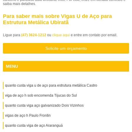
saiba mais detalhes.
Para saber mais sobre Vigas U de Aço para
Estrutura Metálica Ubiratã
Ligue para
(47) 3624-1212
ou
clique aqui
e entre em contato por email.
Solicite um orçamento
MENU
quanto custa viga u de aço para estrutura metálica Castro
viga de aço h sob encomenda Tijucas do Sul
quanto custa viga aço galvanizado Dois Vizinhos
vigas de aço h Paulo Frontin
quanto custa viga de aço Araranguá