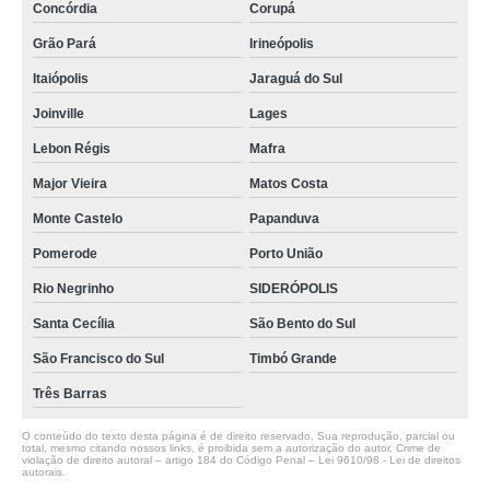
Concórdia
Corupá
Grão Pará
Irineópolis
Itaiópolis
Jaraguá do Sul
Joinville
Lages
Lebon Régis
Mafra
Major Vieira
Matos Costa
Monte Castelo
Papanduva
Pomerode
Porto União
Rio Negrinho
SIDERÓPOLIS
Santa Cecília
São Bento do Sul
São Francisco do Sul
Timbó Grande
Três Barras
O conteúdo do texto desta página é de direito reservado. Sua reprodução, parcial ou
total, mesmo citando nossos links, é proibida sem a autorização do autor. Crime de
violação de direito autoral – artigo 184 do Código Penal –
Lei 9610/98 - Lei de direitos
autorais
.