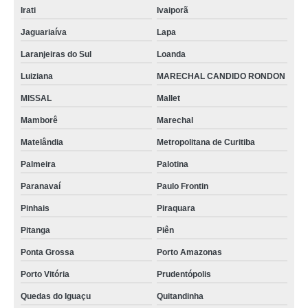
Irati
Ivaiporã
Jaguariaíva
Lapa
Laranjeiras do Sul
Loanda
Luiziana
MARECHAL CANDIDO RONDON
MISSAL
Mallet
Mamborê
Marechal
Matelândia
Metropolitana de Curitiba
Palmeira
Palotina
Paranavaí
Paulo Frontin
Pinhais
Piraquara
Pitanga
Piên
Ponta Grossa
Porto Amazonas
Porto Vitória
Prudentópolis
Quedas do Iguaçu
Quitandinha