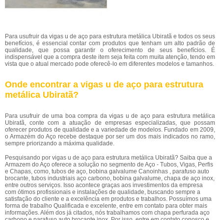
Para usufruir da vigas u de aço para estrutura metálica Ubiratã e todos os seus
benefícios, é essencial contar com produtos que tenham um alto padrão de
qualidade, que possa garantir o oferecimento de seus benefícios. É
indispensável que a compra deste item seja feita com muita atenção, tendo em
vista que o atual mercado pode oferecê-lo em diferentes modelos e tamanhos.
Onde encontrar a vigas u de aço para estrutura
metálica Ubiratã?
Para usufruir de uma boa compra da vigas u de aço para estrutura metálica
Ubiratã, conte com a atuação de empresas especializadas, que possam
oferecer produtos de qualidade e a variedade de modelos. Fundado em 2009,
o Armazém do Aço recebe destaque por ser um dos mais indicados no ramo,
sempre priorizando a máxima qualidade.
Pesquisando por vigas u de aço para estrutura metálica Ubiratã? Saiba que a
Armazem do Aço oferece a solução no segmento de Aço - Tubos, Vigas, Perfis
e Chapas, como, tubos de aço, bobina galvalume Canoinhas , parafuso auto
brocante, tubos industriais aço carbono, bobina galvalume, chapa de aço inox,
entre outros serviços. Isso acontece graças aos investimentos da empresa
com ótimos profissionais e instalações de qualidade, buscando sempre a
satisfação do cliente e a excelência em produtos e trabalhos. Possuímos uma
forma de trabalho Qualificada e excelente, entre em contato para obter mais
informações. Além dos já citados, nós trabalhamos com chapa perfurada aço
carbono e parafuso auto brocante inox. Por isso, entre em contato conosco e