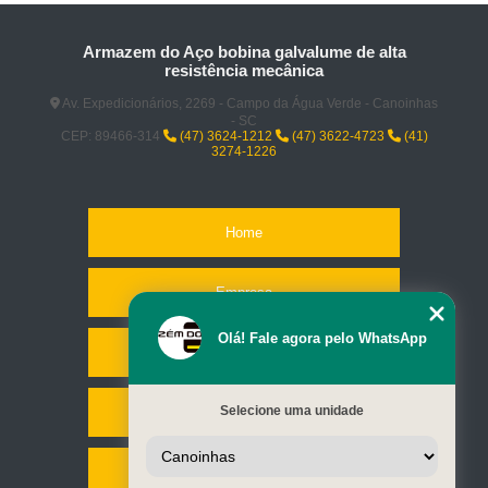
Armazem do Aço bobina galvalume de alta
resistência mecânica
Av. Expedicionários, 2269 - Campo da Água Verde - Canoinhas
- SC
CEP: 89466-314
(47) 3624-1212
(47) 3622-4723
(41)
3274-1226
Home
Empresa
Olá! Fale agora pelo WhatsApp
Missão
Selecione uma unidade
Serviços
Contato