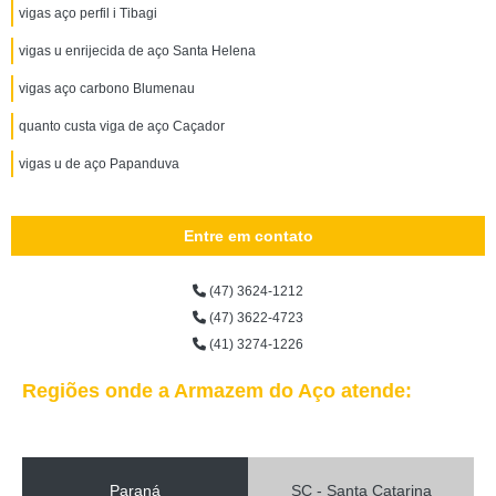
vigas aço perfil i Tibagi
vigas u enrijecida de aço Santa Helena
vigas aço carbono Blumenau
quanto custa viga de aço Caçador
vigas u de aço Papanduva
Entre em contato
(47) 3624-1212
(47) 3622-4723
(41) 3274-1226
Regiões onde a Armazem do Aço atende:
Paraná
SC - Santa Catarina