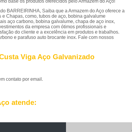
como base os produtos oferecidos pelo Armazém do Aço!
Perfil em U Galvanizado
Perfil Metálico
izado BARREIRINHA, Saiba que a Armazem do Aço oferece a
Perfil T Galvanizado
Perfil Tipo U Ga
is e Chapas, como, tubos de aço, bobina galvalume
iais aço carbono, bobina galvalume, chapa de aço inox,
Perfil U Ferro Galvanizado
Perfil U Ga
nvestimentos da empresa com ótimos profissionais e
fação do cliente e a excelência em produtos e trabalhos.
Roldana de Ferro com Gancho
bono e parafuso auto brocante inox. Fale com nossos
Roldana de Ferro Fundido
Rol
Roldana de Ferro para Portão
Roldana de 
 Custa Viga Aço Galvanizado
Roldana Ferro
Roldana Ferro 
Tela Aço Carbono Perfurada
Tela Aço Expa
em contato por email.
Tela Aço Soldada
Tela de Aço
Tela d
Tela de Aço Inox
Tela em Aço
Tela em
ço atende:
Telhas Aço Galvanizado Ondulada
Telhas 
Telhas de Aço
Telhas de Aço A
Telhas de Aço com Isolamento Té