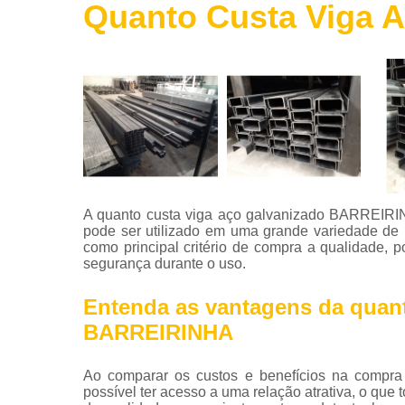
Quanto Custa Viga 
Roldanas
de ferro
Telas de
aço
Telha de
aço
Tintas para
aço
Tubos de
A quanto custa viga aço galvanizado BARREIRIN
aço
pode ser utilizado em uma grande variedade de 
como principal critério de compra a qualidade, 
Vigas de
segurança durante o uso.
aço
Entenda as vantagens da quant
BARREIRINHA
Ao comparar os custos e benefícios na compr
possível ter acesso a uma relação atrativa, o que 