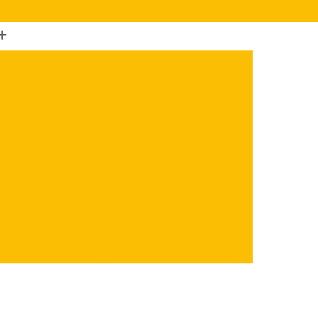
(47) 3624-1212
(47) 3622-4723
o Galvalume
Bobina Galvalume 0 43
 para Calha
Bobina Galvalume para Telhas
 Telha Galvalume
Bobina Tipo Galvalume
alvalume
Bobina Chapa Galvalume
hapa Galvalume
Bobina Galvalume 0 40
 Importada
Bobina Galvanizada para Telhas
nas Galvanizadas
Cantoneira Aço
 Aço Galvanizado
Cantoneira Aço Inox
e Aço Galvanizado
Cantoneira de Aço Inox
x
Cantoneira U Aço
Chapa Aço Carbono
Aço Inox
Chapa de Aço Carbono