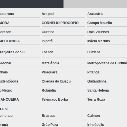
Telhas de Aço Galvanizado
Telhas em Aç
Tinta para Aço
Tinta para Aço C
ucarana
Arapoti
Araucária
Tinta para Armário de Aço
Tinta para
AIOBÁ
CORNÉLIO PROCÓPIO
Campo Mourão
Tinta para Janelas de Ferro
Tinta para P
ntenda
Curitiba
Dois Vizinhos
Tinta para Pintar Porta de Aço
Tinta pa
AIPULANDIA
Ibiporã
Inácio Martins
Tubos Aço Inox
Tubos de Aço Grande
ranjeiras do Sul
Loanda
Luiziana
Tubos de Aço Redondo
Tubos
rechal
Matelândia
Metropolitana de Curitib
Tubos Especiais Aço Carbono
Tubos Indus
nhais
Piraquara
Pitanga
Tubos Retangulares de Aço Carbono
V
udentópolis
Quedas do Iguaçu
Quitandinha
Viga Aço Perfil I
Viga com Aço
Vig
o Negro
Rolândia
Santa Helena
Viga U Aço Carbono
Viga U de Aço
RANQUEIRA
Telêmaco Borba
Terra Roxa
Viga U Enri
randi
lumenau
Brusque
Calmon
rupá
Grão Pará
Irineópolis