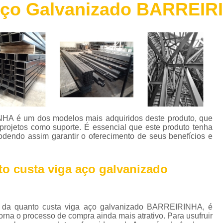
Aço Galvanizado BARREIR
Chapa de Aço Escovado
Chapa de 
Chapa de Aço Perfurada
Chapa de Aç
Chapa Xadrez Aço
Máquina de 
Máquina de Solda de Alumínio
Máquina de 
Máquina de Solda Grande
Máquina de Sol
Máquina de Solda para Soldar Alum
Máquina de Solda Profissional
Máquina de
HA é um dos modelos mais adquiridos deste produto, que
Parafuso Auto Brocante Inox
projetos como suporte. É essencial que este produto tenha
podendo assim garantir o oferecimento de seus benefícios e
Parafuso Auto Brocante para Concreto
Parafuso Auto Brocante para Ferro
o custa viga aço galvanizado
Parafuso Auto Brocante para Metal
Parafuso Auto Brocante Philips
a da quanto custa viga aço galvanizado BARREIRINHA, é
Perfil Caibro Galvanizado
Perfil de Aç
torna o processo de compra ainda mais atrativo. Para usufruir