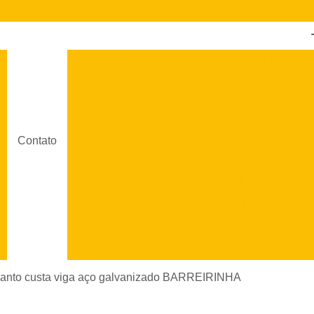
Bobina de Galvalume
Bobina Estil
Bobina Galvalume 0 50
Bobina Galvalume
Bobina Galvalume Pintada
Bobina para
Galvalume Bobina
Bobina Aço G
Contato
Bobina de Aço Galvalume
Bobina de C
Bobina Galvalume Csn
Bobina Galvalume
Bobina Listada Galvalume
Bobi
Cantoneira Aço Carbono
Cantoneira
Cantoneira de Aço Carbono
Cantoneira d
Cantoneira em Aço
Cantoneira em Aço Ino
anto custa viga aço galvanizado BARREIRINHA
Chapa Aço Galvanizado
Chapa 