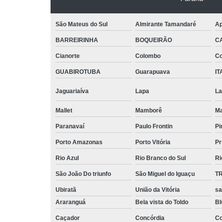
São Mateus do Sul
Almirante Tamandaré
Ap
BARREIRINHA
BOQUEIRÃO
C
Cianorte
Colombo
Co
GUABIROTUBA
Guarapuava
IT
Jaguariaíva
Lapa
La
Mallet
Mamborê
Ma
Paranavaí
Paulo Frontin
Pi
Porto Amazonas
Porto Vitória
Pr
Rio Azul
Rio Branco do Sul
Ri
São João Do triunfo
São Miguel do Iguaçu
T
Ubiratã
União da Vitória
sa
Araranguá
Bela vista do Toldo
B
Caçador
Concórdia
Co