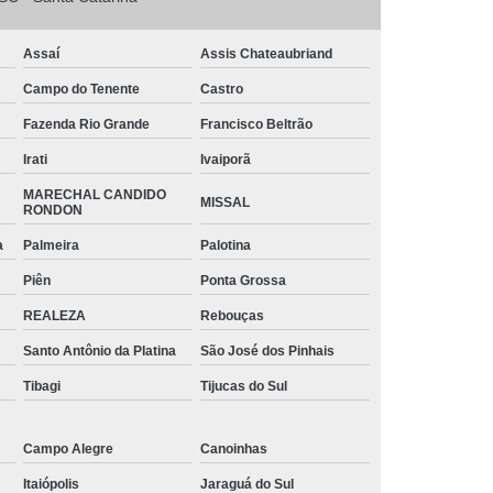
o
Tinta Branca para Pintar Janela de Ferro
arbono
Tinta para Aço Galvanizado
Assaí
Assis Chateaubriand
 Chapa de Aço
Tinta para Janela de Aço
Campo do Tenente
Castro
intar Aço
Tinta para Pintar Armário de Aço
Fazenda Rio Grande
Francisco Beltrão
ra Portão de Aço
Tubos Aço Galvanizado
Irati
Ivaiporã
s Diâmetros
Tubos de Aço para Grades
MARECHAL CANDIDO
MISSAL
RONDON
 de Aço Vincado
Tubos em Aço
a
Palmeira
Palotina
triais Aço Carbono
Tubos Quadrados de Aço
Piên
Ponta Grossa
iga Aço Carbono
Viga Aço Galvanizado
REALEZA
Rebouças
a de Aço
Viga de Aço H
Viga U Aço
Santo Antônio da Platina
São José dos Pinhais
Viga U de Aço para Estrutura Metálica
Tibagi
Tijucas do Sul
jecida de Aço
Campo Alegre
Canoinhas
Itaiópolis
Jaraguá do Sul