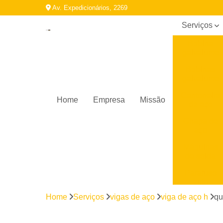
Av. Expedicionários, 2269
Serviços
Bobina
galvalume
Bobinas
galvalume
Cantoneira
Home
Empresa
Missão
de aço
Chapa de
aço
Máquinas
de solda
Parafuso
auto
brocante
Home
Serviços
vigas de aço
viga de aço h
qu
Perfil
galvanizado