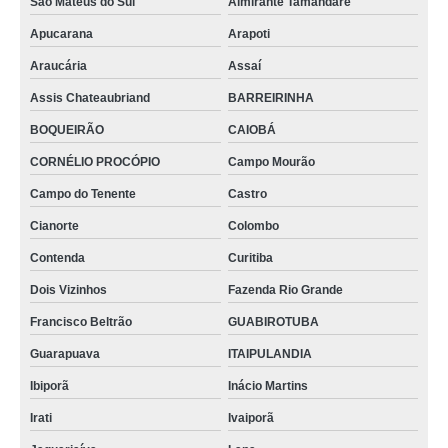
São Mateus do Sul
Almirante Tamandaré
Apucarana
Arapoti
Araucária
Assaí
Assis Chateaubriand
BARREIRINHA
BOQUEIRÃO
CAIOBÁ
CORNÉLIO PROCÓPIO
Campo Mourão
Campo do Tenente
Castro
Cianorte
Colombo
Contenda
Curitiba
Dois Vizinhos
Fazenda Rio Grande
Francisco Beltrão
GUABIROTUBA
Guarapuava
ITAIPULANDIA
Ibiporã
Inácio Martins
Irati
Ivaiporã