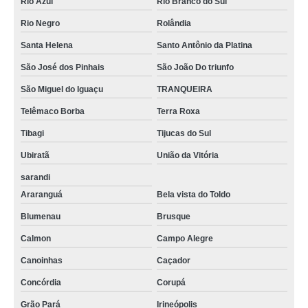
Rio Azul
Rio Branco do Sul
Rio Negro
Rolândia
Santa Helena
Santo Antônio da Platina
São José dos Pinhais
São João Do triunfo
São Miguel do Iguaçu
TRANQUEIRA
Telêmaco Borba
Terra Roxa
Tibagi
Tijucas do Sul
Ubiratã
União da Vitória
sarandi
Araranguá
Bela vista do Toldo
Blumenau
Brusque
Calmon
Campo Alegre
Canoinhas
Caçador
Concórdia
Corupá
Grão Pará
Irineópolis