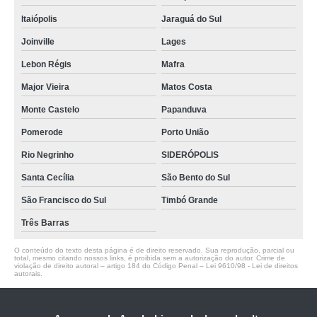
Itaiópolis
Jaraguá do Sul
Joinville
Lages
Lebon Régis
Mafra
Major Vieira
Matos Costa
Monte Castelo
Papanduva
Pomerode
Porto União
Rio Negrinho
SIDERÓPOLIS
Santa Cecília
São Bento do Sul
São Francisco do Sul
Timbó Grande
Três Barras
O conteúdo do texto desta página é de direito reservado. Sua reprodução, parcial ou
total, mesmo citando nossos links, é proibida sem a autorização do autor. Crime de
violação de direito autoral – artigo 184 do Código Penal –
Lei 9610/98 - Lei de direitos
autorais
.