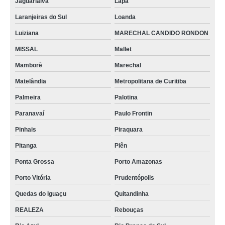
Jaguariaíva
Lapa
Laranjeiras do Sul
Loanda
Luiziana
MARECHAL CANDIDO RONDON
MISSAL
Mallet
Mamborê
Marechal
Matelândia
Metropolitana de Curitiba
Palmeira
Palotina
Paranavaí
Paulo Frontin
Pinhais
Piraquara
Pitanga
Piên
Ponta Grossa
Porto Amazonas
Porto Vitória
Prudentópolis
Quedas do Iguaçu
Quitandinha
REALEZA
Rebouças