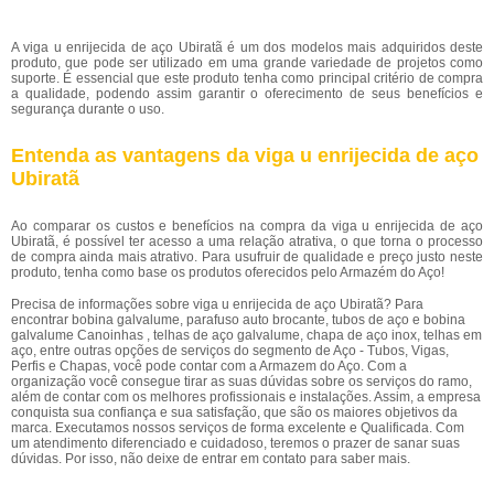
A viga u enrijecida de aço Ubiratã é um dos modelos mais adquiridos deste
produto, que pode ser utilizado em uma grande variedade de projetos como
suporte. É essencial que este produto tenha como principal critério de compra
a qualidade, podendo assim garantir o oferecimento de seus benefícios e
segurança durante o uso.
Entenda as vantagens da viga u enrijecida de aço
Ubiratã
Ao comparar os custos e benefícios na compra da viga u enrijecida de aço
Ubiratã, é possível ter acesso a uma relação atrativa, o que torna o processo
de compra ainda mais atrativo. Para usufruir de qualidade e preço justo neste
produto, tenha como base os produtos oferecidos pelo Armazém do Aço!
Precisa de informações sobre viga u enrijecida de aço Ubiratã? Para
encontrar bobina galvalume, parafuso auto brocante, tubos de aço e bobina
galvalume Canoinhas , telhas de aço galvalume, chapa de aço inox, telhas em
aço, entre outras opções de serviços do segmento de Aço - Tubos, Vigas,
Perfis e Chapas, você pode contar com a Armazem do Aço. Com a
organização você consegue tirar as suas dúvidas sobre os serviços do ramo,
além de contar com os melhores profissionais e instalações. Assim, a empresa
conquista sua confiança e sua satisfação, que são os maiores objetivos da
marca. Executamos nossos serviços de forma excelente e Qualificada. Com
um atendimento diferenciado e cuidadoso, teremos o prazer de sanar suas
dúvidas. Por isso, não deixe de entrar em contato para saber mais.