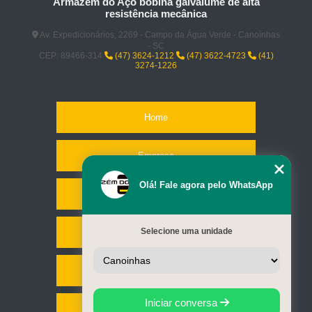
Armazem do Aço bobina galvalume de alta
resistência mecânica
Av. Expedicionários, 2269 - Campo da Água Verde - Canoinhas
- SC
CEP: 89466-314
(47) 3624-1212
(47) 3622-4723
(41)
3274-1226
Home
Empresa
Olá! Fale agora pelo WhatsApp
Missão
Selecione uma unidade
Serviços
Contato
Iniciar conversa
Mapa do site