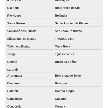
REALEZA
Rebouças
Rio Azul
Rio Branco do Sul
Rio Negro
Rolândia
Santa Helena
Santo Antônio da Platina
São José dos Pinhais
São João Do triunfo
São Miguel do Iguaçu
TRANQUEIRA
Telêmaco Borba
Terra Roxa
Tibagi
Tijucas do Sul
Ubiratã
União da Vitória
sarandi
Araranguá
Bela vista do Toldo
Blumenau
Brusque
Calmon
Campo Alegre
Canoinhas
Caçador
Concórdia
Corupá