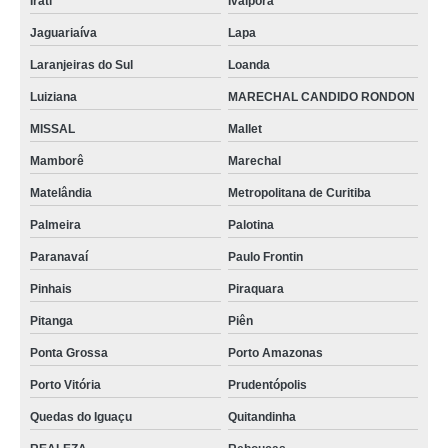
Irati
Ivaiporã
Jaguariaíva
Lapa
Laranjeiras do Sul
Loanda
Luiziana
MARECHAL CANDIDO RONDON
MISSAL
Mallet
Mamborê
Marechal
Matelândia
Metropolitana de Curitiba
Palmeira
Palotina
Paranavaí
Paulo Frontin
Pinhais
Piraquara
Pitanga
Piên
Ponta Grossa
Porto Amazonas
Porto Vitória
Prudentópolis
Quedas do Iguaçu
Quitandinha