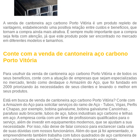
A venda de cantoneira aço carbono Porto Vitória é um produto repleto de
vantagens, estabelecendo uma positiva relação entre custos e benefícios, que
tornam a compra ainda mais atrativa. É sempre muito importante que a compra
seja feita com atenção, já que este produto pode ser encontrado no mercado
em diferentes modelos e tamanhos.
Conte com a venda de cantoneira aço carbono
Porto Vitória
Para usufruir da venda de cantoneira aço carbono Porto Vitória e de todos os
seus benefícios, conte com a atuação de empresas que sejam especializadas
no mercado, tendo como destaque o Armazém do Aço, que foi fundado em
2009 priorizando às necessidades de seus clientes e levando o melhor em
seus produtos.
Está em busca de venda de cantoneira aço carbono Porto Vitória? Conte com
a Armazem do Aço para solicitar serviços do ramo de Aço - Tubos, Vigas, Perfis
e Chapas, por exemplo, bobina galvalume, bobina galvalume Canoinhas ,
parafuso auto brocante, tubos de aço, tubos industriais aço carbono e telhas
em aço. A empresa conta com um time de profissionais qualificados para o
serviço, além de investir em equipamentos modernos, que se ajustam a sua
necessidade. Por isso, não deixe de falar conosco para esclarecer cada uma
de suas dúvidas com nossos funcionários. Além do que já foi apresentado, o
empreendimento também trabalha com tubos quadrados de aço cantoneira de
aço carbono, entre outras opções. Saiba mais entrando em contato.