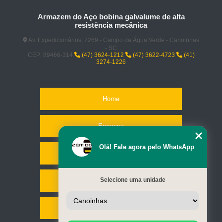
Armazem do Aço bobina galvalume de alta
resistência mecânica
Av. Expedicionários, 2269 - Campo da Água Verde - Canoinhas
- SC
CEP: 89466-314
(47) 3624-1212
(47) 3622-4723
(41)
3274-1226
Home
Empresa
Olá! Fale agora pelo WhatsApp
Missão
Selecione uma unidade
Serviços
Contato