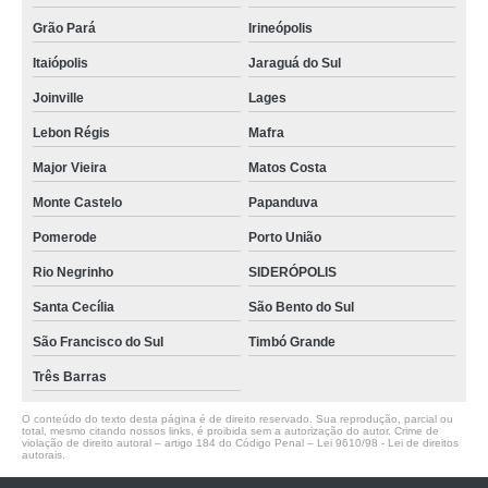
Grão Pará
Irineópolis
Itaiópolis
Jaraguá do Sul
Joinville
Lages
Lebon Régis
Mafra
Major Vieira
Matos Costa
Monte Castelo
Papanduva
Pomerode
Porto União
Rio Negrinho
SIDERÓPOLIS
Santa Cecília
São Bento do Sul
São Francisco do Sul
Timbó Grande
Três Barras
O conteúdo do texto desta página é de direito reservado. Sua reprodução, parcial ou
total, mesmo citando nossos links, é proibida sem a autorização do autor. Crime de
violação de direito autoral – artigo 184 do Código Penal –
Lei 9610/98 - Lei de direitos
autorais
.