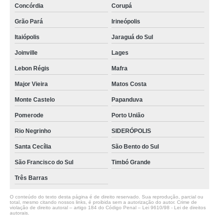
Concórdia
Corupá
Grão Pará
Irineópolis
Itaiópolis
Jaraguá do Sul
Joinville
Lages
Lebon Régis
Mafra
Major Vieira
Matos Costa
Monte Castelo
Papanduva
Pomerode
Porto União
Rio Negrinho
SIDERÓPOLIS
Santa Cecília
São Bento do Sul
São Francisco do Sul
Timbó Grande
Três Barras
O conteúdo do texto desta página é de direito reservado. Sua reprodução, parcial ou
total, mesmo citando nossos links, é proibida sem a autorização do autor. Crime de
violação de direito autoral – artigo 184 do Código Penal –
Lei 9610/98 - Lei de direitos
autorais
.