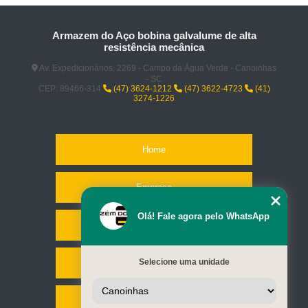
Armazem do Aço bobina galvalume de alta
resistência mecânica
Av. Expedicionários, 2269 - Campo da Água Verde - Canoinhas
- SC
CEP: 89466-314
(47) 3624-1212
(47) 3622-4723
(41)
3274-1226
Home
Empresa
Olá! Fale agora pelo WhatsApp
Missão
Selecione uma unidade
Serviços
Contato