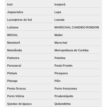
Irati
Ivaiporã
Jaguariaíva
Lapa
Laranjeiras do Sul
Loanda
Luiziana
MARECHAL CANDIDO RONDON
MISSAL
Mallet
Mamborê
Marechal
Matelândia
Metropolitana de Curitiba
Palmeira
Palotina
Paranavaí
Paulo Frontin
Pinhais
Piraquara
Pitanga
Piên
Ponta Grossa
Porto Amazonas
Porto Vitória
Prudentópolis
Quedas do Iguaçu
Quitandinha