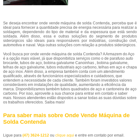
Se deseja encontrar onde vende máquina de solda Contenda, perceba que é
ideal para fornecer a quantidade precisa de energia necessária para realizar a
soldagem, dependendo do tipo de material e da espessura que está sendo
soldada. Além disso, essa e outras soluções do segmento de produtos
siderúrgicos são ideais para responsáveis por indústrias, construção civil,
automotiva e naval. Veja outras soluções com relação a produtos siderúrgicos.
Você busca por onde vende máquina de solda Contenda? A Armazem do Aço
é a opção mais viável, já que disponibiliza serviços como o de parafuso auto
brocante, tubos de aço, bobina galvalume Canoinhas , bobina galvalume,
telhas de aço galvalume, tubos industriais aço carbono, telhas em aço e chapa
de aço inox. Além disso, a empresa também conta com um atendimento
qualificado, através de funcionários especializados e cuidadosos, que
entendem a necessidade de cada cliente. Também foram investidos valores
consideráveis em instalações de qualidade, aumentando a eficiência da
marca. Disponibilizamos também tubos quadrados de aço e cantoneira de aço
carbono. Por isso, aproveite a sua chance para entrar em contato e saber
mais. Nossos atendentes estão dispostos a sanar todas as suas dúvidas sobre
os trabalhos oferecidos. Saiba mais!
Para saber mais sobre Onde Vende Máquina de
Solda Contenda
Ligue para
(47) 3624-1212
ou
clique aqui
e entre em contato por email.