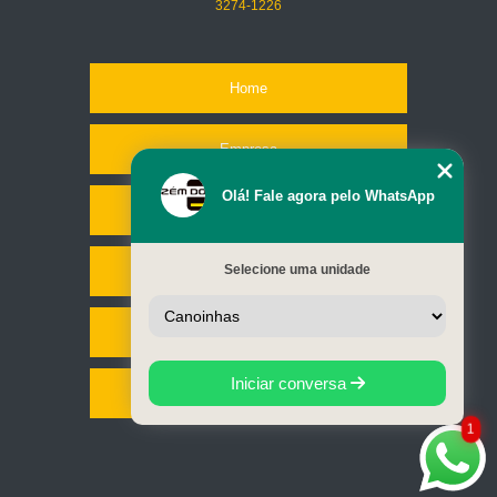
3274-1226
Home
Empresa
Olá! Fale agora pelo WhatsApp
Missão
Selecione uma unidade
Serviços
Contato
Iniciar conversa
Mapa do site
1