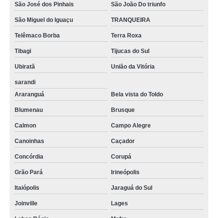
São José dos Pinhais
São João Do triunfo
São Miguel do Iguaçu
TRANQUEIRA
Telêmaco Borba
Terra Roxa
Tibagi
Tijucas do Sul
Ubiratã
União da Vitória
sarandi
Araranguá
Bela vista do Toldo
Blumenau
Brusque
Calmon
Campo Alegre
Canoinhas
Caçador
Concórdia
Corupá
Grão Pará
Irineópolis
Itaiópolis
Jaraguá do Sul
Joinville
Lages