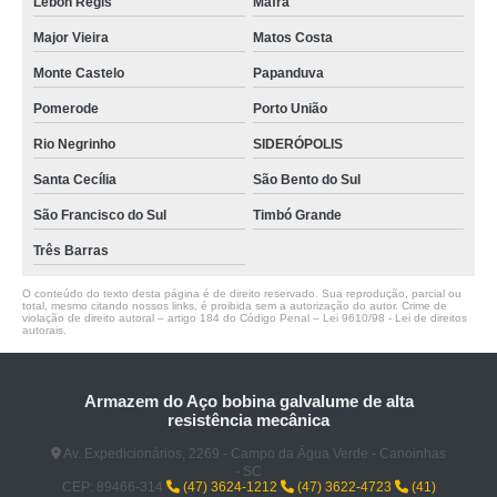
Lebon Régis
Mafra
Major Vieira
Matos Costa
Monte Castelo
Papanduva
Pomerode
Porto União
Rio Negrinho
SIDERÓPOLIS
Santa Cecília
São Bento do Sul
São Francisco do Sul
Timbó Grande
Três Barras
O conteúdo do texto desta página é de direito reservado. Sua reprodução, parcial ou
total, mesmo citando nossos links, é proibida sem a autorização do autor. Crime de
violação de direito autoral – artigo 184 do Código Penal –
Lei 9610/98 - Lei de direitos
autorais
.
Armazem do Aço bobina galvalume de alta
resistência mecânica
Av. Expedicionários, 2269 - Campo da Água Verde - Canoinhas
- SC
CEP: 89466-314
(47) 3624-1212
(47) 3622-4723
(41)