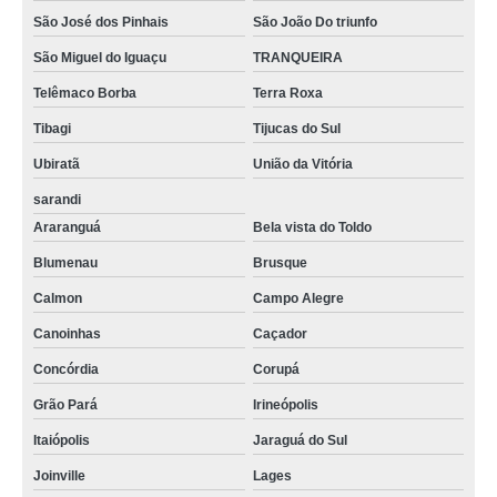
São José dos Pinhais
São João Do triunfo
São Miguel do Iguaçu
TRANQUEIRA
Telêmaco Borba
Terra Roxa
Tibagi
Tijucas do Sul
Ubiratã
União da Vitória
sarandi
Araranguá
Bela vista do Toldo
Blumenau
Brusque
Calmon
Campo Alegre
Canoinhas
Caçador
Concórdia
Corupá
Grão Pará
Irineópolis
Itaiópolis
Jaraguá do Sul
Joinville
Lages