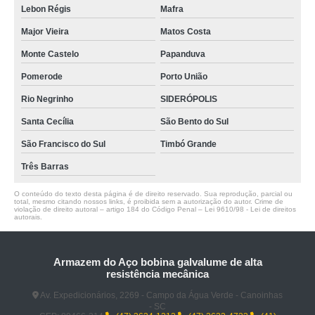
Lebon Régis
Mafra
Major Vieira
Matos Costa
Monte Castelo
Papanduva
Pomerode
Porto União
Rio Negrinho
SIDERÓPOLIS
Santa Cecília
São Bento do Sul
São Francisco do Sul
Timbó Grande
Três Barras
O conteúdo do texto desta página é de direito reservado. Sua reprodução, parcial ou
total, mesmo citando nossos links, é proibida sem a autorização do autor. Crime de
violação de direito autoral – artigo 184 do Código Penal –
Lei 9610/98 - Lei de direitos
autorais
.
Armazem do Aço bobina galvalume de alta
resistência mecânica
Av. Expedicionários, 2269 - Campo da Água Verde - Canoinhas
- SC