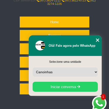
CEP: 89466-314
(47) 3624-1212
(47) 3622-4723
(41)
3274-1226
Home
Empresa
Olá! Fale agora pelo WhatsApp
Missão
Selecione uma unidade
Serviços
Contato
Iniciar conversa
Mapa do site
1