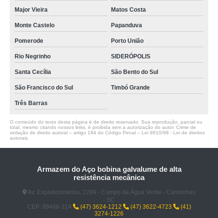
Major Vieira
Matos Costa
Monte Castelo
Papanduva
Pomerode
Porto União
Rio Negrinho
SIDERÓPOLIS
Santa Cecília
São Bento do Sul
São Francisco do Sul
Timbó Grande
Três Barras
O conteúdo do texto desta página é de direito reservado. Sua reprodução, parcial ou
total, mesmo citando nossos links, é proibida sem a autorização do autor. Crime de
violação de direito autoral – artigo 184 do Código Penal –
Lei 9610/98 - Lei de direitos
autorais
.
Armazem do Aço bobina galvalume de alta
resistência mecânica
Av. Expedicionários, 2269 - Campo da Água Verde - Canoinhas
- SC
CEP: 89466-314
(47) 3624-1212
(47) 3622-4723
(41)
3274-1226