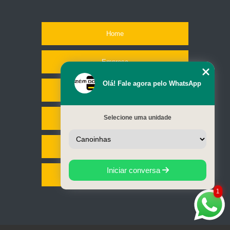
Home
Empresa
Olá! Fale agora pelo WhatsApp
Missão
Selecione uma unidade
Serviços
Contato
Iniciar conversa
Mapa do site
1