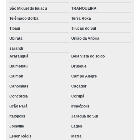
São Miguel do Iguaçu
TRANQUEIRA
Telêmaco Borba
Terra Roxa
Tibagi
Tijucas do Sul
Ubiratã
União da Vitória
sarandi
Araranguá
Bela vista do Toldo
Blumenau
Brusque
Calmon
Campo Alegre
Canoinhas
Caçador
Concórdia
Corupá
Grão Pará
Irineópolis
Itaiópolis
Jaraguá do Sul
Joinville
Lages
Lebon Régis
Mafra