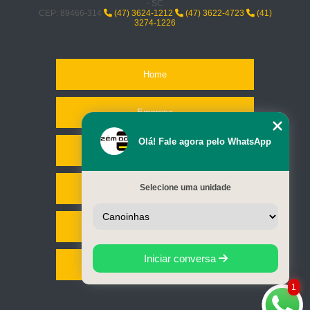
- SC
CEP: 89466-314
(47) 3624-1212
(47) 3622-4723
(41)
3274-1226
Home
Empresa
Olá! Fale agora pelo WhatsApp
Missão
Selecione uma unidade
Serviços
Contato
Iniciar conversa
Mapa do site
1