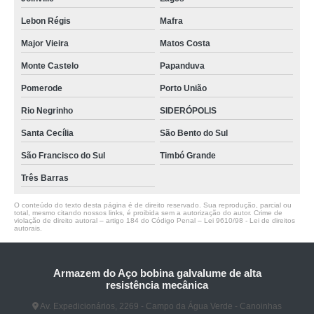
Lebon Régis
Mafra
Major Vieira
Matos Costa
Monte Castelo
Papanduva
Pomerode
Porto União
Rio Negrinho
SIDERÓPOLIS
Santa Cecília
São Bento do Sul
São Francisco do Sul
Timbó Grande
Três Barras
O conteúdo do texto desta página é de direito reservado. Sua reprodução, parcial ou
total, mesmo citando nossos links, é proibida sem a autorização do autor. Crime de
violação de direito autoral – artigo 184 do Código Penal –
Lei 9610/98 - Lei de direitos
autorais
.
Armazem do Aço bobina galvalume de alta
resistência mecânica
Av. Expedicionários, 2269 - Campo da Água Verde - Canoinhas