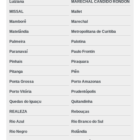
Luiziana
MARECHAL CANDIDO RONDON
MISSAL
Mallet
Mamborê
Marechal
Matelândia
Metropolitana de Curitiba
Palmeira
Palotina
Paranavaí
Paulo Frontin
Pinhais
Piraquara
Pitanga
Piên
Ponta Grossa
Porto Amazonas
Porto Vitória
Prudentópolis
Quedas do Iguaçu
Quitandinha
REALEZA
Rebouças
Rio Azul
Rio Branco do Sul
Rio Negro
Rolândia