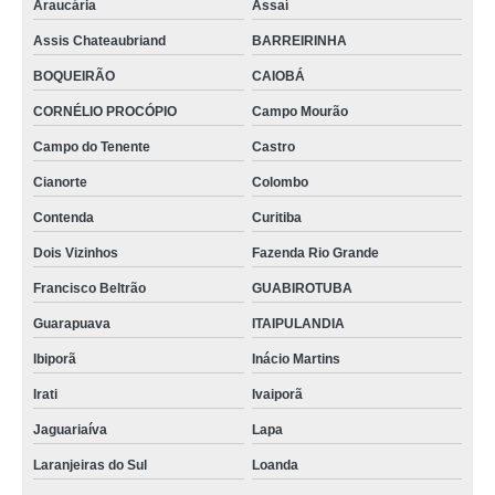
Araucária
Assaí
Assis Chateaubriand
BARREIRINHA
BOQUEIRÃO
CAIOBÁ
CORNÉLIO PROCÓPIO
Campo Mourão
Campo do Tenente
Castro
Cianorte
Colombo
Contenda
Curitiba
Dois Vizinhos
Fazenda Rio Grande
Francisco Beltrão
GUABIROTUBA
Guarapuava
ITAIPULANDIA
Ibiporã
Inácio Martins
Irati
Ivaiporã
Jaguariaíva
Lapa
Laranjeiras do Sul
Loanda