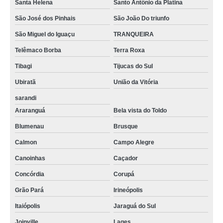
Santa Helena
Santo Antônio da Platina
São José dos Pinhais
São João Do triunfo
São Miguel do Iguaçu
TRANQUEIRA
Telêmaco Borba
Terra Roxa
Tibagi
Tijucas do Sul
Ubiratã
União da Vitória
sarandi
Araranguá
Bela vista do Toldo
Blumenau
Brusque
Calmon
Campo Alegre
Canoinhas
Caçador
Concórdia
Corupá
Grão Pará
Irineópolis
Itaiópolis
Jaraguá do Sul
Joinville
Lages