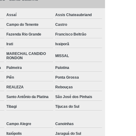
o
Tinta Branca para Pintar Janela de Ferro
arbono
Tinta para Aço Galvanizado
Assaí
Assis Chateaubriand
 Chapa de Aço
Tinta para Janela de Aço
Campo do Tenente
Castro
intar Aço
Tinta para Pintar Armário de Aço
Fazenda Rio Grande
Francisco Beltrão
ra Portão de Aço
Tubos Aço Galvanizado
Irati
Ivaiporã
s Diâmetros
Tubos de Aço para Grades
MARECHAL CANDIDO
MISSAL
RONDON
 de Aço Vincado
Tubos em Aço
a
Palmeira
Palotina
triais Aço Carbono
Tubos Quadrados de Aço
Piên
Ponta Grossa
iga Aço Carbono
Viga Aço Galvanizado
REALEZA
Rebouças
a de Aço
Viga de Aço H
Viga U Aço
Santo Antônio da Platina
São José dos Pinhais
Viga U de Aço para Estrutura Metálica
Tibagi
Tijucas do Sul
jecida de Aço
Campo Alegre
Canoinhas
Itaiópolis
Jaraguá do Sul