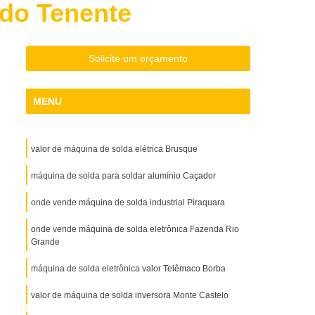
do Tenente
Aço Galvanizado
Chapa de Aço Inox
o Xadrez
Chapa Perfurada Aço Carbono
Solda
Máquina de Solda Alumínio
Solicite um orçamento
Solda Eletrônica
Máquina de Solda Elétrica
MENU
da Industrial
Máquina de Solda Inversora
ínio
Máquina de Solda Pequena
valor de máquina de solda elétrica Brusque
 Soldas
Parafuso Auto Brocante Flangeado
Parafuso Auto Brocante para Aço
máquina de solda para soldar alumínio Caçador
Parafuso Auto Brocante para Drywall
onde vende máquina de solda industrial Piraquara
Parafuso Auto Brocante para Madeira
onde vende máquina de solda eletrônica Fazenda Rio
Grande
Parafuso Auto Brocante para Telha
máquina de solda eletrônica valor Telêmaco Borba
Parafuso Auto Brocante Sextavado
o Galvanizado
valor de máquina de solda inversora Monte Castelo
Perfil em Aço Galvanizado