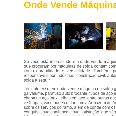
Onde Vende Máquina
Roldanas
de ferro
Telas de
aço
Telha de
aço
Tintas para
aço
Tubos de
Se você está interessado em onde vende máqui
aço
que procuram por máquinas de solda contam com o
como durabilidade e versatilidade. Também, p
Vigas de
responsáveis por indústrias, construção civil, au
aço
solda a seguir.
Tem interesse em onde vende máquina de solda 
galvalume, parafuso auto brocante, tubos de aço 
chapa de aço inox, telhas em aço, entre outras op
e Chapas, você pode contar com a Armazem do Aç
sobre os serviços do ramo, além de contar com os
conquista sua confiança e sua satisfação, que sã