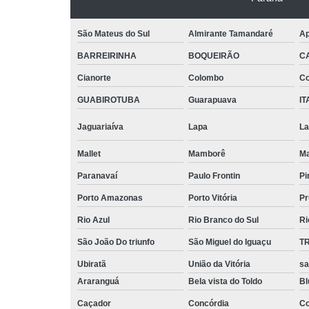
São Mateus do Sul
Almirante Tamandaré
Ap
BARREIRINHA
BOQUEIRÃO
C
Cianorte
Colombo
Co
GUABIROTUBA
Guarapuava
IT
Jaguariaíva
Lapa
La
Mallet
Mamborê
Ma
Paranavaí
Paulo Frontin
Pi
Porto Amazonas
Porto Vitória
Pr
Rio Azul
Rio Branco do Sul
Ri
São João Do triunfo
São Miguel do Iguaçu
T
Ubiratã
União da Vitória
sa
Araranguá
Bela vista do Toldo
B
Caçador
Concórdia
Co