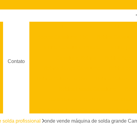
Bobina de Galvalume
Bobina Estil
Bobina Galvalume 0 50
Bobina Galvalume
Bobina Galvalume Pintada
Bobina para
Galvalume Bobina
Bobina Aço G
Contato
Bobina de Aço Galvalume
Bobina de C
Bobina Galvalume Csn
Bobina Galvalume
Bobina Listada Galvalume
Bobi
Cantoneira Aço Carbono
Cantoneira
Cantoneira de Aço Carbono
Cantoneira d
Cantoneira em Aço
Cantoneira em Aço Ino
 solda profissional
onde vende máquina de solda grande Ca
Chapa Aço Galvanizado
Chapa 