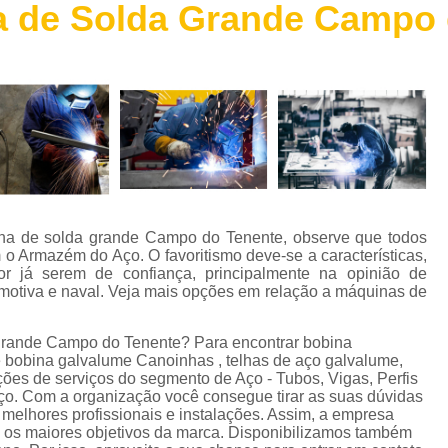
 de Solda Grande Campo 
Chapa de Aço Escovado
Chapa de 
Chapa de Aço Perfurada
Chapa de Aç
Chapa Xadrez Aço
Máquina de 
Máquina de Solda de Alumínio
Máquina de 
Máquina de Solda Grande
Máquina de Sol
Máquina de Solda para Soldar Alum
Máquina de Solda Profissional
Máquina de
na de solda grande Campo do Tenente, observe que todos
Parafuso Auto Brocante Inox
 Armazém do Aço. O favoritismo deve-se a características,
or já serem de confiança, principalmente na opinião de
Parafuso Auto Brocante para Concreto
tomotiva e naval. Veja mais opções em relação a máquinas de
Parafuso Auto Brocante para Ferro
grande Campo do Tenente? Para encontrar bobina
Parafuso Auto Brocante para Metal
e bobina galvalume Canoinhas , telhas de aço galvalume,
ções de serviços do segmento de Aço - Tubos, Vigas, Perfis
Parafuso Auto Brocante Philips
o. Com a organização você consegue tirar as suas dúvidas
 melhores profissionais e instalações. Assim, a empresa
Perfil Caibro Galvanizado
Perfil de Aç
o os maiores objetivos da marca. Disponibilizamos também