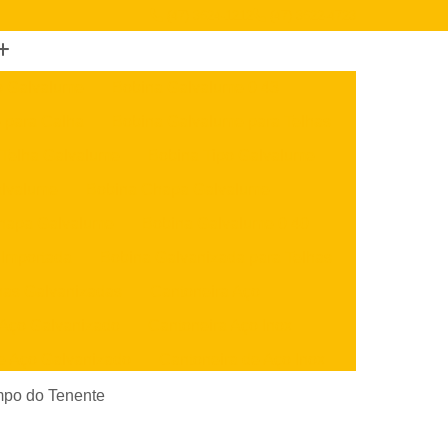
(47) 3624-1212
(47) 3622-4723
o Galvalume
Bobina Galvalume 0 43
 para Calha
Bobina Galvalume para Telhas
 Telha Galvalume
Bobina Tipo Galvalume
alvalume
Bobina Chapa Galvalume
hapa Galvalume
Bobina Galvalume 0 40
 Importada
Bobina Galvanizada para Telhas
nas Galvanizadas
Cantoneira Aço
 Aço Galvanizado
Cantoneira Aço Inox
e Aço Galvanizado
Cantoneira de Aço Inox
x
Cantoneira U Aço
Chapa Aço Carbono
mpo do Tenente
Aço Inox
Chapa de Aço Carbono