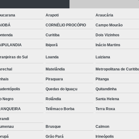
Telhas de Aço Galvanizado
Telhas em Aç
Tinta para Aço
Tinta para Aço C
ucarana
Arapoti
Araucária
Tinta para Armário de Aço
Tinta para
AIOBÁ
CORNÉLIO PROCÓPIO
Campo Mourão
Tinta para Janelas de Ferro
Tinta para P
ntenda
Curitiba
Dois Vizinhos
Tinta para Pintar Porta de Aço
Tinta pa
AIPULANDIA
Ibiporã
Inácio Martins
Tubos Aço Inox
Tubos de Aço Grande
ranjeiras do Sul
Loanda
Luiziana
Tubos de Aço Redondo
Tubos
rechal
Matelândia
Metropolitana de Curitib
Tubos Especiais Aço Carbono
Tubos Indus
nhais
Piraquara
Pitanga
Tubos Retangulares de Aço Carbono
V
udentópolis
Quedas do Iguaçu
Quitandinha
Viga Aço Perfil I
Viga com Aço
Vig
o Negro
Rolândia
Santa Helena
Viga U Aço Carbono
Viga U de Aço
RANQUEIRA
Telêmaco Borba
Terra Roxa
Viga U Enri
randi
lumenau
Brusque
Calmon
rupá
Grão Pará
Irineópolis