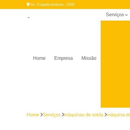
Av. Expedicionários, 2269
Serviços
Bobina
galvalume
Bobinas
galvalume
Cantoneira
Home
Empresa
Missão
de aço
Chapa de
aço
Máquinas
de solda
Parafuso
auto
brocante
Home
Serviços
máquinas de solda
máquina de
Perfil
galvanizado