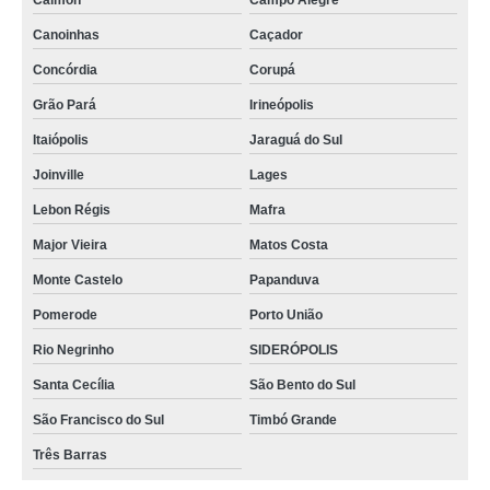
Calmon
Campo Alegre
Canoinhas
Caçador
Concórdia
Corupá
Grão Pará
Irineópolis
Itaiópolis
Jaraguá do Sul
Joinville
Lages
Lebon Régis
Mafra
Major Vieira
Matos Costa
Monte Castelo
Papanduva
Pomerode
Porto União
Rio Negrinho
SIDERÓPOLIS
Santa Cecília
São Bento do Sul
São Francisco do Sul
Timbó Grande
Três Barras