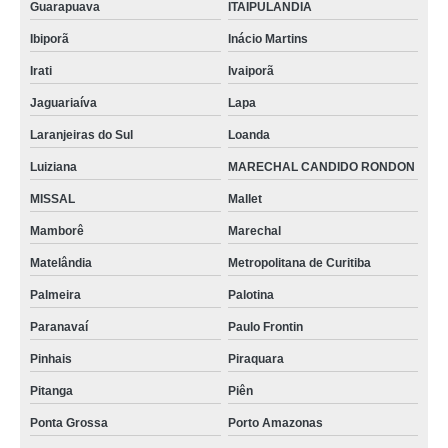
Guarapuava
ITAIPULANDIA
Ibiporã
Inácio Martins
Irati
Ivaiporã
Jaguariaíva
Lapa
Laranjeiras do Sul
Loanda
Luiziana
MARECHAL CANDIDO RONDON
MISSAL
Mallet
Mamborê
Marechal
Matelândia
Metropolitana de Curitiba
Palmeira
Palotina
Paranavaí
Paulo Frontin
Pinhais
Piraquara
Pitanga
Piên
Ponta Grossa
Porto Amazonas