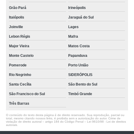
Grão Pará
Irineópolis
Itaiópolis
Jaraguá do Sul
Joinville
Lages
Lebon Régis
Mafra
Major Vieira
Matos Costa
Monte Castelo
Papanduva
Pomerode
Porto União
Rio Negrinho
SIDERÓPOLIS
Santa Cecília
São Bento do Sul
São Francisco do Sul
Timbó Grande
Três Barras
O conteúdo do texto desta página é de direito reservado. Sua reprodução, parcial ou
total, mesmo citando nossos links, é proibida sem a autorização do autor. Crime de
violação de direito autoral – artigo 184 do Código Penal –
Lei 9610/98 - Lei de direitos
autorais
.