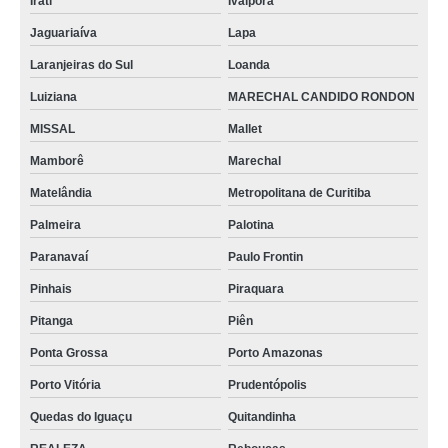
Irati
Ivaiporã
Jaguariaíva
Lapa
Laranjeiras do Sul
Loanda
Luiziana
MARECHAL CANDIDO RONDON
MISSAL
Mallet
Mamborê
Marechal
Matelândia
Metropolitana de Curitiba
Palmeira
Palotina
Paranavaí
Paulo Frontin
Pinhais
Piraquara
Pitanga
Piên
Ponta Grossa
Porto Amazonas
Porto Vitória
Prudentópolis
Quedas do Iguaçu
Quitandinha