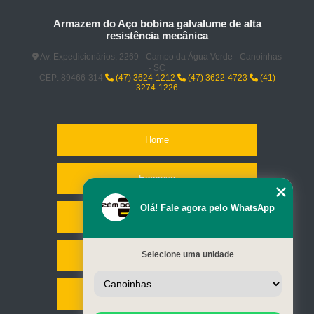
Armazem do Aço bobina galvalume de alta
resistência mecânica
Av. Expedicionários, 2269 - Campo da Água Verde - Canoinhas
- SC
CEP: 89466-314
(47) 3624-1212
(47) 3622-4723
(41)
3274-1226
Home
Empresa
Olá! Fale agora pelo WhatsApp
Missão
Selecione uma unidade
Serviços
Contato