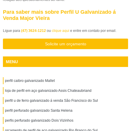
Para saber mais sobre Perfil U Galvanizado á
Venda Major Vieira
Ligue para
(47) 3624-1212
ou
clique aqui
e entre em contato por email.
Solicite um orçamento
MENU
perfil caibro galvanizado Mallet
loja de perfil em aço galvanizado Assis Chateaubriand
perfil u de ferro galvanizado á venda São Francisco do Sul
perfil perfurado galvanizado Santa Helena
perfis perfurado galvanizado Dois Vizinhos
orçamento de perfil de aço galvanizado Rio Branco do Sul