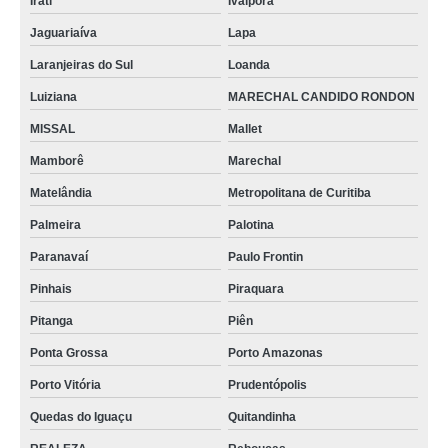
Irati
Ivaiporã
Jaguariaíva
Lapa
Laranjeiras do Sul
Loanda
Luiziana
MARECHAL CANDIDO RONDON
MISSAL
Mallet
Mamborê
Marechal
Matelândia
Metropolitana de Curitiba
Palmeira
Palotina
Paranavaí
Paulo Frontin
Pinhais
Piraquara
Pitanga
Piên
Ponta Grossa
Porto Amazonas
Porto Vitória
Prudentópolis
Quedas do Iguaçu
Quitandinha