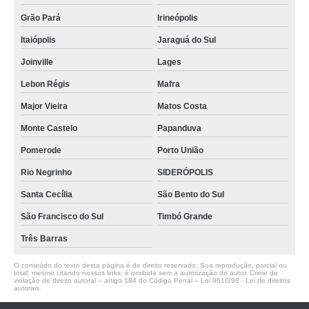
Grão Pará
Irineópolis
Itaiópolis
Jaraguá do Sul
Joinville
Lages
Lebon Régis
Mafra
Major Vieira
Matos Costa
Monte Castelo
Papanduva
Pomerode
Porto União
Rio Negrinho
SIDERÓPOLIS
Santa Cecília
São Bento do Sul
São Francisco do Sul
Timbó Grande
Três Barras
O conteúdo do texto desta página é de direito reservado. Sua reprodução, parcial ou
total, mesmo citando nossos links, é proibida sem a autorização do autor. Crime de
violação de direito autoral – artigo 184 do Código Penal –
Lei 9610/98 - Lei de direitos
autorais
.