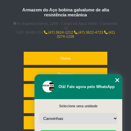
Armazem do Aço bobina galvalume de alta
resistência mecânica
Av. Expedicionários, 2269 - Campo da Água Verde - Canoinhas
- SC
CEP: 89466-314
(47) 3624-1212
(47) 3622-4723
(41)
3274-1226
Home
Empresa
Olá! Fale agora pelo WhatsApp
Missão
Selecione uma unidade
Serviços
Contato