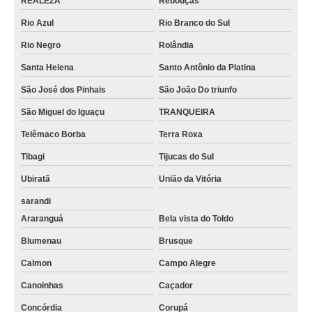
REALEZA
Rebouças
Rio Azul
Rio Branco do Sul
Rio Negro
Rolândia
Santa Helena
Santo Antônio da Platina
São José dos Pinhais
São João Do triunfo
São Miguel do Iguaçu
TRANQUEIRA
Telêmaco Borba
Terra Roxa
Tibagi
Tijucas do Sul
Ubiratã
União da Vitória
sarandi
Araranguá
Bela vista do Toldo
Blumenau
Brusque
Calmon
Campo Alegre
Canoinhas
Caçador
Concórdia
Corupá