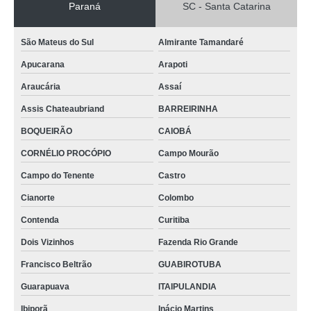
Paraná
SC - Santa Catarina
São Mateus do Sul
Almirante Tamandaré
Apucarana
Arapoti
Araucária
Assaí
Assis Chateaubriand
BARREIRINHA
BOQUEIRÃO
CAIOBÁ
CORNÉLIO PROCÓPIO
Campo Mourão
Campo do Tenente
Castro
Cianorte
Colombo
Contenda
Curitiba
Dois Vizinhos
Fazenda Rio Grande
Francisco Beltrão
GUABIROTUBA
Guarapuava
ITAIPULANDIA
Ibiporã
Inácio Martins