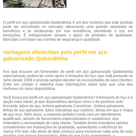
O perfil em aço galvanizado Quitandinha é um dos modelos que este produto
pode ser encontrado no mercado, oferecendo uma grande variedade de
benefícios e se destacando por sua resistência, permitindo o uso em
fundações. É indispensável sempre o apoio de produtos de qualidade,
fabricado com base nas normas de segurança e qualidade.
Vantagens oferecidas pelo perfil em aço
galvanizado Quitandinha
Aos que buscam um fornecedor de perfil em aço galvanizado Quitandinha
especializado podem ter como apoio o Armazém do Aço, que está presente no
ramo desde 2009 e prioriza sempre atender às necessidades de seus clientes.
Entre em contato e obtenha mais informações sobre tudo que uma das
melhores do ramo disponibiliza.
Você busca por perfil em aço galvanizado Quitandinha? A Armazem do Aço é a
opção mais viável, já que disponibiliza serviços como o de parafuso auto
brocante, tubos de aço, bobina galvalume Canoinhas , bobina galvalume,
telhas de aço galvalume, tubos industriais aço carbono, telhas em aço e chapa
de aço inox. Além disso, a empresa também conta com um atendimento
qualificado, através de funcionários especializados e cuidadosos, que
entendem a necessidade de cada cliente. Também foram investidos valores
consideráveis em instalações de qualidade, aumentando a eficiência da
marca. Por isso, não deixe de falar conosco para esclarecer cada uma de suas
dúvidas com nossos funcionários. Além do que já foi apresentado, o