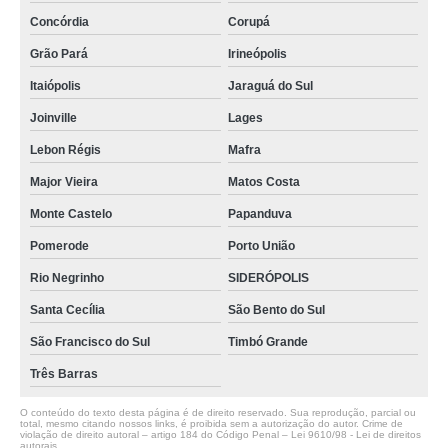
Concórdia
Corupá
Grão Pará
Irineópolis
Itaiópolis
Jaraguá do Sul
Joinville
Lages
Lebon Régis
Mafra
Major Vieira
Matos Costa
Monte Castelo
Papanduva
Pomerode
Porto União
Rio Negrinho
SIDERÓPOLIS
Santa Cecília
São Bento do Sul
São Francisco do Sul
Timbó Grande
Três Barras
O conteúdo do texto desta página é de direito reservado. Sua reprodução, parcial ou
total, mesmo citando nossos links, é proibida sem a autorização do autor. Crime de
violação de direito autoral – artigo 184 do Código Penal –
Lei 9610/98 - Lei de direitos
autorais
.