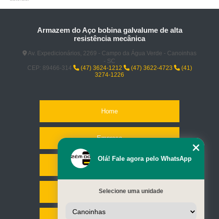
Armazem do Aço bobina galvalume de alta
resistência mecânica
Av. Expedicionários, 2269 - Campo da Água Verde - Canoinhas
- SC
CEP: 89466-314
(47) 3624-1212
(47) 3622-4723
(41)
3274-1226
Home
Empresa
Olá! Fale agora pelo WhatsApp
Missão
Selecione uma unidade
Serviços
Contato