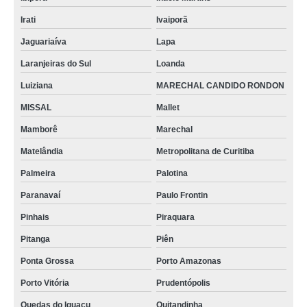
Irati
Ivaiporã
Jaguariaíva
Lapa
Laranjeiras do Sul
Loanda
Luiziana
MARECHAL CANDIDO RONDON
MISSAL
Mallet
Mamborê
Marechal
Matelândia
Metropolitana de Curitiba
Palmeira
Palotina
Paranavaí
Paulo Frontin
Pinhais
Piraquara
Pitanga
Piên
Ponta Grossa
Porto Amazonas
Porto Vitória
Prudentópolis
Quedas do Iguaçu
Quitandinha