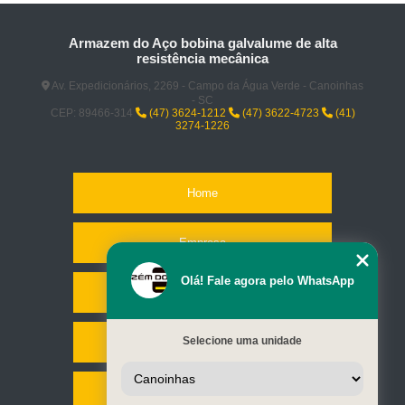
Armazem do Aço bobina galvalume de alta
resistência mecânica
Av. Expedicionários, 2269 - Campo da Água Verde - Canoinhas
- SC
CEP: 89466-314
(47) 3624-1212
(47) 3622-4723
(41)
3274-1226
Home
Empresa
Olá! Fale agora pelo WhatsApp
Missão
Selecione uma unidade
Serviços
Contato