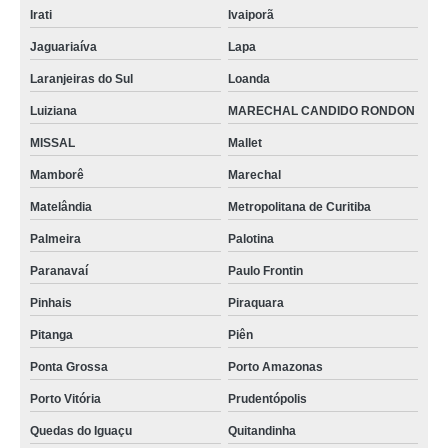
Irati
Ivaiporã
Jaguariaíva
Lapa
Laranjeiras do Sul
Loanda
Luiziana
MARECHAL CANDIDO RONDON
MISSAL
Mallet
Mamborê
Marechal
Matelândia
Metropolitana de Curitiba
Palmeira
Palotina
Paranavaí
Paulo Frontin
Pinhais
Piraquara
Pitanga
Piên
Ponta Grossa
Porto Amazonas
Porto Vitória
Prudentópolis
Quedas do Iguaçu
Quitandinha