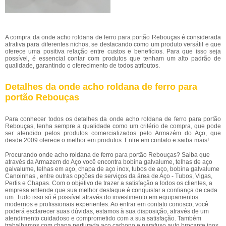
A compra da onde acho roldana de ferro para portão Rebouças é considerada
atrativa para diferentes nichos, se destacando como um produto versátil e que
oferece uma positiva relação entre custos e benefícios. Para que isso seja
possível, é essencial contar com produtos que tenham um alto padrão de
qualidade, garantindo o oferecimento de todos atributos.
Detalhes da onde acho roldana de ferro para
portão Rebouças
Para conhecer todos os detalhes da onde acho roldana de ferro para portão
Rebouças, tenha sempre a qualidade como um critério de compra, que pode
ser atendido pelos produtos comercializados pelo Armazém do Aço, que
desde 2009 oferece o melhor em produtos. Entre em contato e saiba mais!
Procurando onde acho roldana de ferro para portão Rebouças? Saiba que
através da Armazem do Aço você encontra bobina galvalume, telhas de aço
galvalume, telhas em aço, chapa de aço inox, tubos de aço, bobina galvalume
Canoinhas , entre outras opções de serviços da área de Aço - Tubos, Vigas,
Perfis e Chapas. Com o objetivo de trazer a satisfação a todos os clientes, a
empresa entende que sua melhor destaque é conquistar a confiança de cada
um. Tudo isso só é possível através do investimento em equipamentos
modernos e profissionais experientes. Ao entrar em contato conosco, você
poderá esclarecer suas dúvidas, estamos à sua disposição, através de um
atendimento cuidadoso e comprometido com a sua satisfação. Também
trabalhamos com chapa perfurada aço carbono e parafuso auto brocante inox.