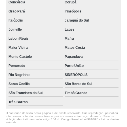
Concórdia
Corupá
Grão Pará
Irineópolis
Itaiópolis
Jaraguá do Sul
Joinville
Lages
Lebon Régis
Mafra
Major Vieira
Matos Costa
Monte Castelo
Papanduva
Pomerode
Porto União
Rio Negrinho
SIDERÓPOLIS
Santa Cecília
São Bento do Sul
São Francisco do Sul
Timbó Grande
Três Barras
O conteúdo do texto desta página é de direito reservado. Sua reprodução, parcial ou
total, mesmo citando nossos links, é proibida sem a autorização do autor. Crime de
violação de direito autoral – artigo 184 do Código Penal –
Lei 9610/98 - Lei de direitos
autorais
.