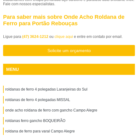
Fale com nossos especialistas.
Para saber mais sobre Onde Acho Roldana de
Ferro para Portão Rebouças
Ligue para
(47) 3624-1212
ou
clique aqui
e entre em contato por email.
Solicite um orçamento
MENU
roldanas de ferro 4 polegadas Laranjeiras do Sul
roldanas de ferro 4 polegadas MISSAL
onde acho roldana de ferro com gancho Campo Alegre
roldanas ferro gancho BOQUEIRÃO
roldana de ferro para varal Campo Alegre